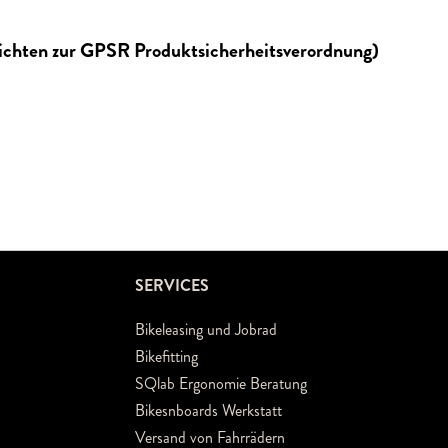
lichten zur GPSR Produktsicherheitsverordnung)
SERVICES
Bikeleasing und Jobrad
Bikefitting
SQlab Ergonomie Beratung
Bikesnboards Werkstatt
Versand von Fahrrädern