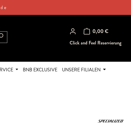
.de
Warenkorb enthält 0 Posi
0,00 €
Click and Feel Reservierung
RVICE
BNB EXCLUSIVE
UNSERE FILIALEN