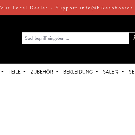
Your Local Dealer - Support info@bikesnboards
TEILE
ZUBEHÖR
BEKLEIDUNG
SALE %
SE