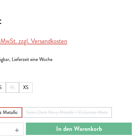
€
. MwSt. zzgl. Versandkosten
gbar, Lieferzeit eine Woche
en
S
XL
XS
Option ist zurzeit nicht verfügbar.)
(Diese Option ist zurzeit nicht verfügbar.)
en
 Metallic
Satin Dark Navy Metallic / Dolomite Meta
(Diese Option ist zurzeit nicht verfügbar.)
nzahl: Gib den gewünschten Wert ein oder benut
In den Warenkorb