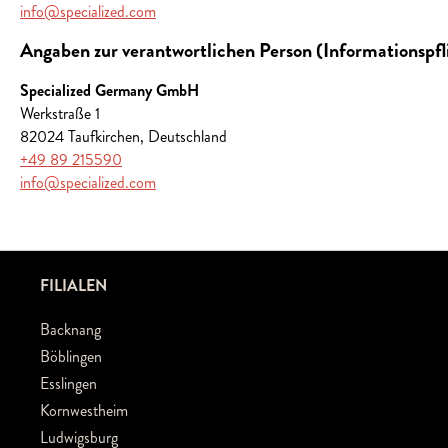
info@specialized.com
Angaben zur verantwortlichen Person (Informationspf
Specialized Germany GmbH
Werkstraße 1
82024 Taufkirchen, Deutschland
+49 89 215590
info@specialized.com
FILIALEN
Backnang
Böblingen
Esslingen
Kornwestheim
Ludwigsburg