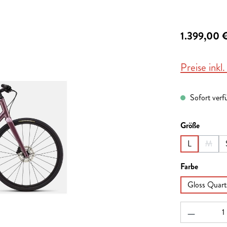
1.399,00 
Preise inkl
Sofort verfü
auswähl
Größe
L
M
(Diese 
auswähl
Farbe
Gloss Quartz
Produkt A