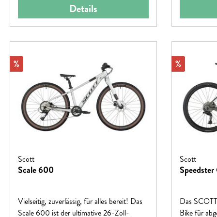
Details
Rabatt
Rabatt
%
%
Scott
Scott
Scale 600
Speedster 
Vielseitig, zuverlässig, für alles bereit! Das
Das SCOTT S
Scale 600 ist der ultimative 26-Zoll-
Bike für abg