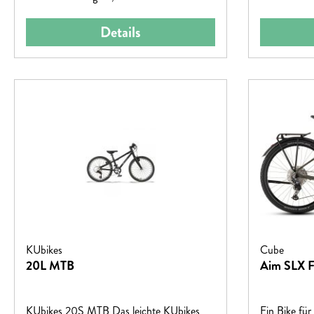
das Ganze durch die breit gefächerte 8-
Details
Gang Schaltung – damit wird jede
Familienradtour zum Spaziergang.
KUbikes
Cube
20L MTB
Aim SLX 
KUbikes 20S MTB Das leichte KUbikes
Ein Bike für 