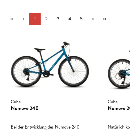
Seite
Seite
Seite
Seite
Seite
1
2
3
4
5
Cube
Cube
Numove 240
Numove 2
Bei der Entwicklung des Numove 240
Natürlich k