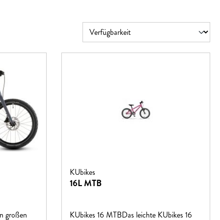
KUbikes
16L MTB
en großen
KUbikes 16 MTBDas leichte KUbikes 16