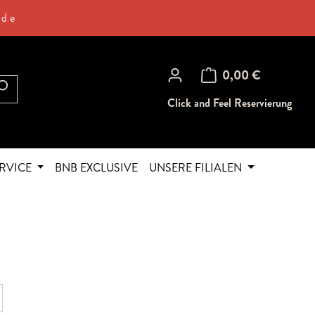
.de
Warenkorb enthält 0 Posi
0,00 €
Click and Feel Reservierung
RVICE
BNB EXCLUSIVE
UNSERE FILIALEN