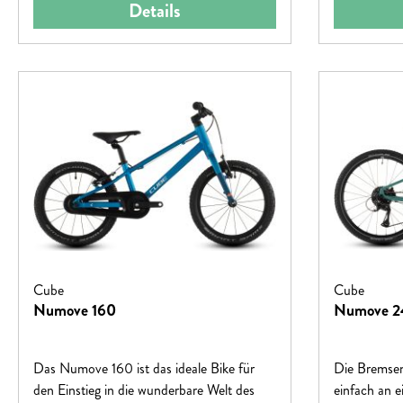
AluminiumGewindelose Aluminiumgabel
Details
mit Ahead SteuersatzSchadstoffgeprüfte
Griffe114 mm kurze Aluminiumkurbeln An
Kinderhände angepasste kleine Bremsgriffe
mit GriffweitenverstellungLeichtgängige
Bremsen Präzise, leichtgängige 8-
Gangschaltung
Cube
Cube
Numove 160
Numove 2
Das Numove 160 ist das ideale Bike für
Die Bremse
den Einstieg in die wunderbare Welt des
einfach an 