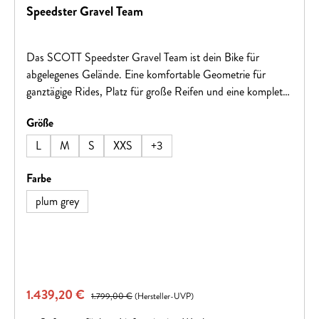
Speedster Gravel Team
Das SCOTT Speedster Gravel Team ist dein Bike für
abgelegenes Gelände. Eine komfortable Geometrie für
ganztägige Rides, Platz für große Reifen und eine komplett
innenliegende Zugverlegung machen dieses Rad zu einer
auswählen
Größe
fantastischen Option für alle Zweirad-Offroader!Hinweis:
Fahrradspezifikationen können ohne vorherige Ankündigung
L
M
S
XXS
+
3
geändert werden.
auswählen
Farbe
plum grey
Verkaufspreis:
1.439,20 €
Regulärer Preis:
1.799,00 €
(Hersteller-UVP)