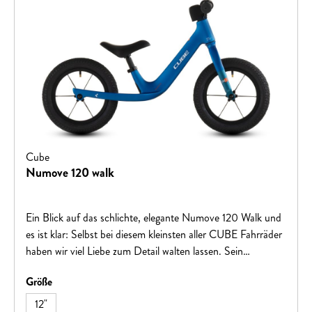
Cube
Numove 120 walk
Ein Blick auf das schlichte, elegante Numove 120 Walk und
es ist klar: Selbst bei diesem kleinsten aller CUBE Fahrräder
haben wir viel Liebe zum Detail walten lassen. Sein
Magnesiumrahmen ist extrem leicht und hat abgerundete
auswählen
Größe
Rohre und Rohrabschlüsse, damit sich die Kids bei ihren
ersten Fahrversuchen – und unvermeidbaren Stürzen –
12"