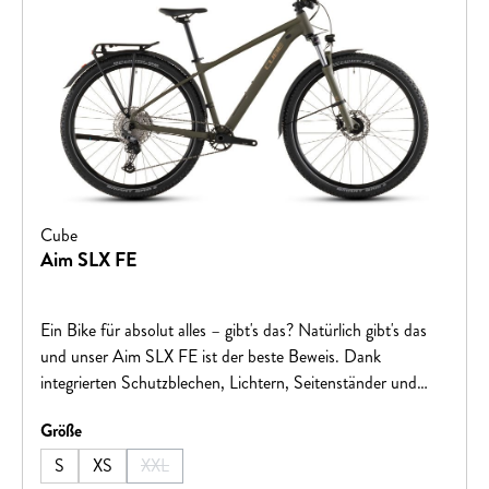
Cube
Aim SLX FE
Ein Bike für absolut alles – gibt's das? Natürlich gibt's das
und unser Aim SLX FE ist der beste Beweis. Dank
integrierten Schutzblechen, Lichtern, Seitenständer und
einem vielseitigen Gepäckträger ist es optimal gerüstet für
auswählen
Größe
den Einsatz in der City, ob zum Pendeln ins Office oder für
Besorgungen aller Art. Wenn's über Land und Schotterwege
S
XS
XXL
(Diese Option ist zurzeit nicht verfügbar.)
geht, liefern die 100 mm Federgabel, die 12-fach Deore