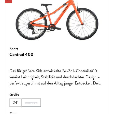
Scott
Contrail 400
Das für größere Kids entwickelte 24-Zoll-Contrail 400
vereint Leichtigkeit, Stabilität und durchdachtes Design –
perfekt abgestimmt auf den Alltag junger Entdecker. Der
leichte Rahmen sorgt für müheloses Handling, während die
auswählen
Größe
robuste Bauweise auch kleine Abenteuer souverän
meistert.Ob morgens auf dem Weg zur Schule mit
24"
one size
(Diese Option ist zurzeit nicht verfügbar.)
Freunden, nachmittags beim Wettrennen durch die
Nachbarschaft oder am Wochenende auf großer
auswählen