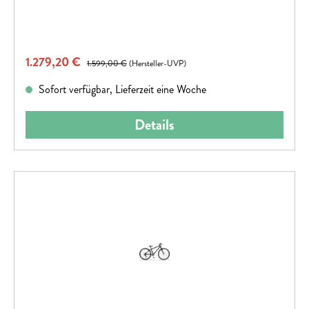
Verkaufspreis:
1.279,20 €
Regulärer Preis:
1.599,00 €
(Hersteller-UVP)
Sofort verfügbar, Lieferzeit eine Woche
Details