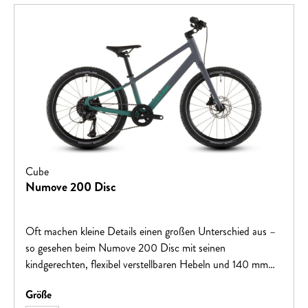
Cube
Numove 200 Disc
Oft machen kleine Details einen großen Unterschied aus –
so gesehen beim Numove 200 Disc mit seinen
kindgerechten, flexibel verstellbaren Hebeln und 140 mm
Rotoren. Dieses clevere Kombo sorgt nicht nur dafür, dass
auswählen
Größe
die hydraulischen Tektro Scheibenbremsen kraftvoll