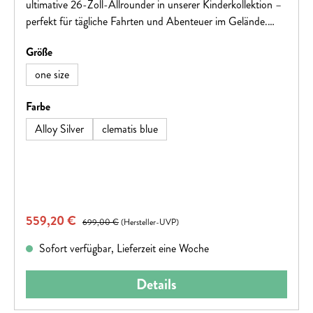
ultimative 26-Zoll-Allrounder in unserer Kinderkollektion –
perfekt für tägliche Fahrten und Abenteuer im Gelände.
Entwickelt für sowohl Anfänger als auch erfahrene junge
auswählen
Größe
Fahrer bietet es einen leichten, einfach zu handhabenden
Rahmen mit der Haltbarkeit, um jede Strecke zu meistern.
one size
Hinweis: Fahrradspezifikationen können ohne vorherige
Ankündigung geändert werden.
auswählen
Farbe
Alloy Silver
clematis blue
Verkaufspreis:
559,20 €
Regulärer Preis:
699,00 €
(Hersteller-UVP)
Sofort verfügbar, Lieferzeit eine Woche
Details