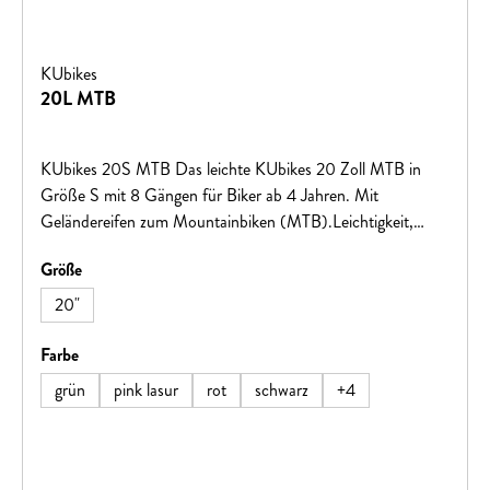
KUbikes
20L MTB
KUbikes 20S MTB Das leichte KUbikes 20 Zoll MTB in
Größe S mit 8 Gängen für Biker ab 4 Jahren. Mit
Geländereifen zum Mountainbiken (MTB).Leichtigkeit,
Qualität und Stabilität garantieren Fahrspaß auf den ersten
auswählen
Größe
größeren Touren! Große Vorteile für kleine BikerViele tolle
Farben: freches Grün, leuchtendes Orange, cooles
20"
Mattschwarz, feuriges Rot oder intensives Blau. Gegen
Aufpreis bieten wir Ihnen glitzernde Lasuren in Pink, Türkis
auswählen
Farbe
oder Blau an.Von uns entwickelter superleichter
grün
pink lasur
rot
schwarz
+
4
Aluminiumrahmen inklusive AluminiumgabelPerfekt
abgestimmte Rahmengeometrie: sportliches Fahren ohne
dabei den Überblick zu verlieren Leichtgewichtige Lenker,
Naben, Felgen, Kurbelgarnitur und Sattelstütze aus