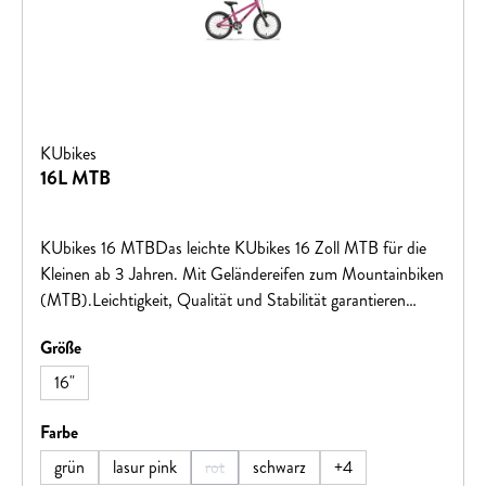
KUbikes
16L MTB
KUbikes 16 MTBDas leichte KUbikes 16 Zoll MTB für die
Kleinen ab 3 Jahren. Mit Geländereifen zum Mountainbiken
(MTB).Leichtigkeit, Qualität und Stabilität garantieren
Fahrspaß mit dem ersten eigenen Fahrrad!Große Vorteile
auswählen
Größe
für kleine BikerViele tolle Farben: freches Grün, leuchtendes
Orange, cooles Mattschwarz, feuriges Rot oder intensives
16"
Blau. Gegen Aufpreis bieten wir Ihnen glitzernde Lasuren in
Pink, Türkis oder Blau an.Von uns entwickelter superleichter
auswählen
Farbe
Aluminiumrahmen inklusive AluminiumgabelPerfekt
grün
lasur pink
rot
schwarz
+
4
(Diese Option ist zurzeit nicht verfügbar.)
abgestimmte Rahmengeometrie: sportliches, doch durch die