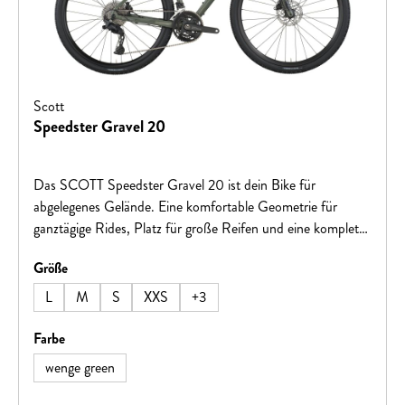
Scott
Speedster Gravel 20
Das SCOTT Speedster Gravel 20 ist dein Bike für
abgelegenes Gelände. Eine komfortable Geometrie für
ganztägige Rides, Platz für große Reifen und eine komplett
innenliegende Zugverlegung machen dieses Rad zu einer
auswählen
Größe
fantastischen Option für alle Zweirad-Offroader!Hinweis:
Fahrradspezifikationen können ohne vorherige Ankündigung
L
M
S
XXS
+
3
geändert werden.
auswählen
Farbe
wenge green