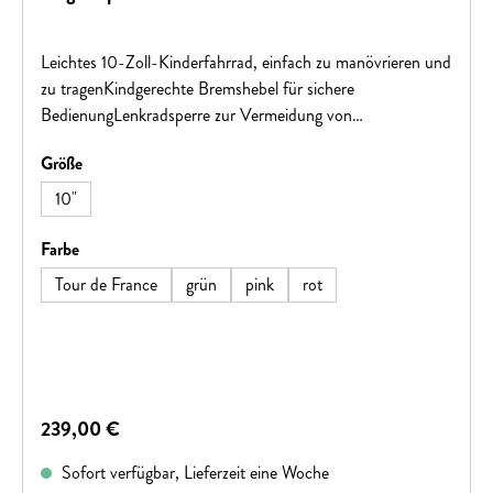
Leichtes 10-Zoll-Kinderfahrrad, einfach zu manövrieren und
zu tragenKindgerechte Bremshebel für sichere
BedienungLenkradsperre zur Vermeidung von
ÜbersteuerungOberer Bremsbügel schützt vor
auswählen
Größe
Fußverletzungen5 Jahre Garantie auf Rahmen und
GabelMit KlingelFür 18 Monate bis 2 Jahre
10"
(Innenbeinlänge: 23-31 cm)
auswählen
Farbe
Tour de France
grün
pink
rot
Regulärer Preis:
239,00 €
Sofort verfügbar, Lieferzeit eine Woche