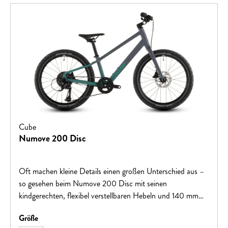
Cube
Numove 200 Disc
Oft machen kleine Details einen großen Unterschied aus –
so gesehen beim Numove 200 Disc mit seinen
kindgerechten, flexibel verstellbaren Hebeln und 140 mm
Rotoren. Dieses clevere Kombo sorgt nicht nur dafür, dass
auswählen
Größe
die hydraulischen Tektro Scheibenbremsen kraftvoll