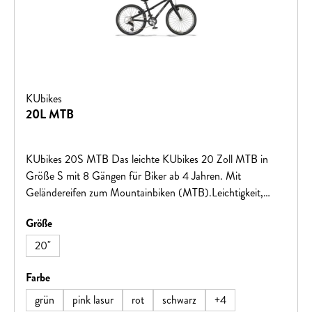
KUbikes
20L MTB
KUbikes 20S MTB Das leichte KUbikes 20 Zoll MTB in
Größe S mit 8 Gängen für Biker ab 4 Jahren. Mit
Geländereifen zum Mountainbiken (MTB).Leichtigkeit,
Qualität und Stabilität garantieren Fahrspaß auf den ersten
auswählen
Größe
größeren Touren! Große Vorteile für kleine BikerViele tolle
Farben: freches Grün, leuchtendes Orange, cooles
20"
Mattschwarz, feuriges Rot oder intensives Blau. Gegen
Aufpreis bieten wir Ihnen glitzernde Lasuren in Pink, Türkis
auswählen
Farbe
oder Blau an.Von uns entwickelter superleichter
grün
pink lasur
rot
schwarz
+
4
Aluminiumrahmen inklusive AluminiumgabelPerfekt