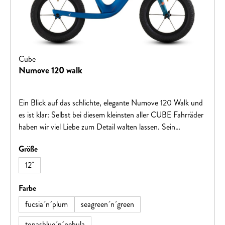
Cube
Numove 120 walk
Ein Blick auf das schlichte, elegante Numove 120 Walk und
es ist klar: Selbst bei diesem kleinsten aller CUBE Fahrräder
haben wir viel Liebe zum Detail walten lassen. Sein
Magnesiumrahmen ist extrem leicht und hat abgerundete
auswählen
Größe
Rohre und Rohrabschlüsse, damit sich die Kids bei ihren
ersten Fahrversuchen – und unvermeidbaren Stürzen –
12"
nicht wehtun. Ein weiteres Sicherheits-Feature sind die
schlichten, leichten Laufräder mit breiten Reifen. Dazu
auswählen
Farbe
kommen ein Sattel, Lenker und Griffe, die speziell auf die
fucsia´n´plum
seagreen´n´green
Körpergröße und Hände von Kleinkindern abgestimmt sind.
Selbstredend, dass das Laufrad sämtliche unserer strengen
topasblue´n´nebula