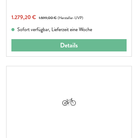
Verkaufspreis:
1.279,20 €
Regulärer Preis:
1.599,00 €
(Hersteller-UVP)
Sofort verfügbar, Lieferzeit eine Woche
Details