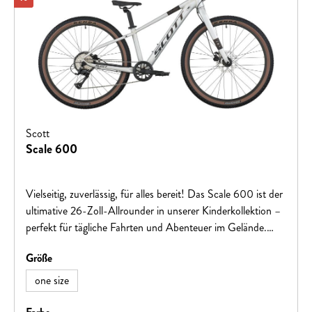
Scott
Scale 600
Vielseitig, zuverlässig, für alles bereit! Das Scale 600 ist der
ultimative 26-Zoll-Allrounder in unserer Kinderkollektion –
perfekt für tägliche Fahrten und Abenteuer im Gelände.
Entwickelt für sowohl Anfänger als auch erfahrene junge
auswählen
Größe
Fahrer bietet es einen leichten, einfach zu handhabenden
Rahmen mit der Haltbarkeit, um jede Strecke zu meistern.
one size
Hinweis: Fahrradspezifikationen können ohne vorherige
Ankündigung geändert werden.
auswählen