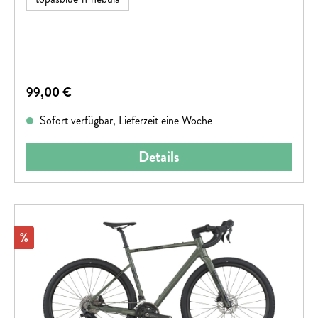
Sicherheitstest mit Bravour bestanden hat. Aufsitzen,
loslaufen, Spaß haben!
Regulärer Preis:
99,00 €
Sofort verfügbar, Lieferzeit eine Woche
Details
Rabatt
%