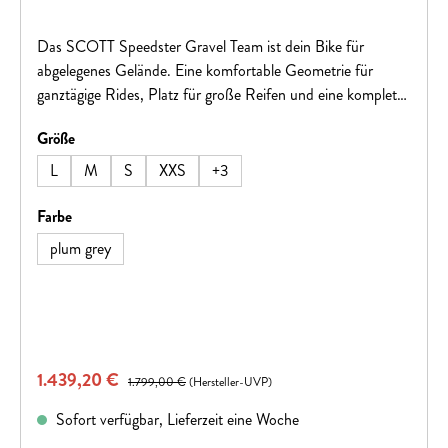
Das SCOTT Speedster Gravel Team ist dein Bike für
abgelegenes Gelände. Eine komfortable Geometrie für
ganztägige Rides, Platz für große Reifen und eine komplett
innenliegende Zugverlegung machen dieses Rad zu einer
auswählen
Größe
fantastischen Option für alle Zweirad-Offroader!Hinweis:
Fahrradspezifikationen können ohne vorherige Ankündigung
L
M
S
XXS
+
3
geändert werden.
auswählen
Farbe
plum grey
Verkaufspreis:
1.439,20 €
Regulärer Preis:
1.799,00 €
(Hersteller-UVP)
Sofort verfügbar, Lieferzeit eine Woche