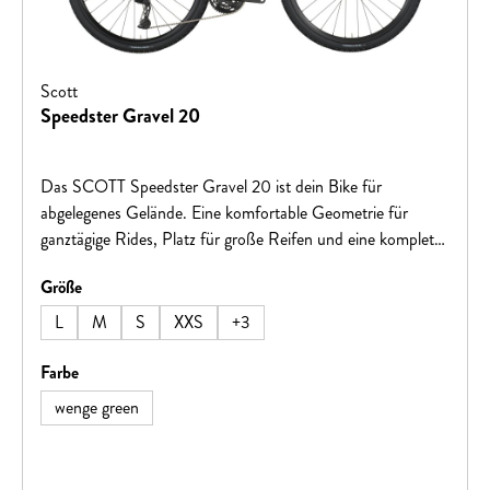
Scott
Speedster Gravel 20
Das SCOTT Speedster Gravel 20 ist dein Bike für
abgelegenes Gelände. Eine komfortable Geometrie für
ganztägige Rides, Platz für große Reifen und eine komplett
innenliegende Zugverlegung machen dieses Rad zu einer
auswählen
Größe
fantastischen Option für alle Zweirad-Offroader!Hinweis:
Fahrradspezifikationen können ohne vorherige Ankündigung
L
M
S
XXS
+
3
geändert werden.
auswählen
Farbe
wenge green