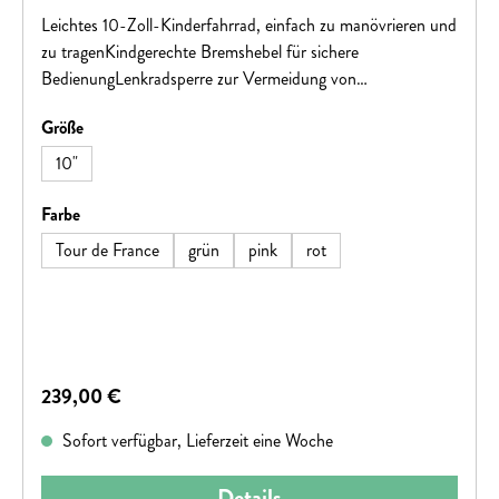
Leichtes 10-Zoll-Kinderfahrrad, einfach zu manövrieren und
zu tragenKindgerechte Bremshebel für sichere
BedienungLenkradsperre zur Vermeidung von
ÜbersteuerungOberer Bremsbügel schützt vor
auswählen
Größe
Fußverletzungen5 Jahre Garantie auf Rahmen und
GabelMit KlingelFür 18 Monate bis 2 Jahre
10"
(Innenbeinlänge: 23-31 cm)
auswählen
Farbe
Tour de France
grün
pink
rot
Regulärer Preis:
239,00 €
Sofort verfügbar, Lieferzeit eine Woche
Details