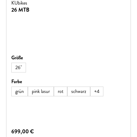
KUbikes
26 MTB
auswählen
Größe
26"
auswählen
Farbe
grün
pink lasur
rot
schwarz
+
4
Regulärer Preis:
699,00 €