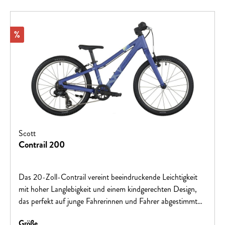
Rabatt
%
Scott
Contrail 200
Das 20-Zoll-Contrail vereint beeindruckende Leichtigkeit
mit hoher Langlebigkeit und einem kindgerechten Design,
das perfekt auf junge Fahrerinnen und Fahrer abgestimmt
ist. Es lässt sich mühelos steuern, gibt Sicherheit bei jeder
auswählen
Größe