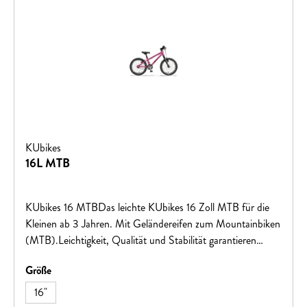
KUbikes
16L MTB
KUbikes 16 MTBDas leichte KUbikes 16 Zoll MTB für die
Kleinen ab 3 Jahren. Mit Geländereifen zum Mountainbiken
(MTB).Leichtigkeit, Qualität und Stabilität garantieren
Fahrspaß mit dem ersten eigenen Fahrrad!Große Vorteile
auswählen
Größe
für kleine BikerViele tolle Farben: freches Grün, leuchtendes
Orange, cooles Mattschwarz, feuriges Rot oder intensives
16"
Blau. Gegen Aufpreis bieten wir Ihnen glitzernde Lasuren in