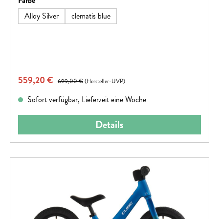
Farbe
Alloy Silver
clematis blue
Verkaufspreis:
559,20 €
Regulärer Preis:
699,00 €
(Hersteller-UVP)
Sofort verfügbar, Lieferzeit eine Woche
Details