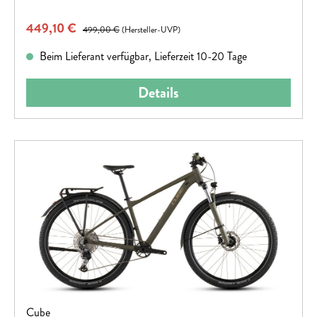
Momente – jeden einzelnen Tag.
Verkaufspreis:
449,10 €
Regulärer Preis:
499,00 €
(Hersteller-UVP)
Beim Lieferant verfügbar, Lieferzeit 10-20 Tage
Details
Cube