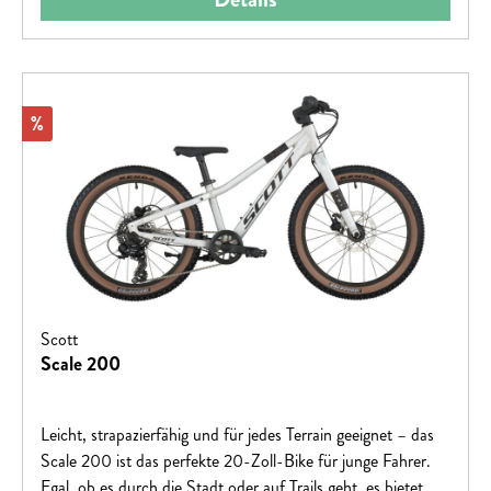
Rabatt
%
Scott
Scale 200
Leicht, strapazierfähig und für jedes Terrain geeignet – das
Scale 200 ist das perfekte 20-Zoll-Bike für junge Fahrer.
Egal, ob es durch die Stadt oder auf Trails geht, es bietet