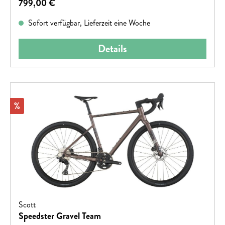
Regulärer Preis:
799,00 €
Sofort verfügbar, Lieferzeit eine Woche
Details
Rabatt
%
Scott
Speedster Gravel Team