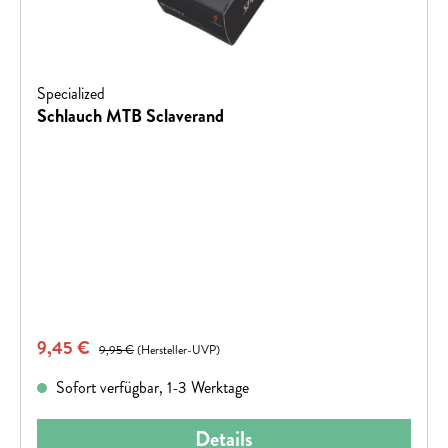
Specialized
Schlauch MTB Sclaverand
Verkaufspreis:
9,45 €
Regulärer Preis:
9,95 €
(Hersteller-UVP)
Sofort verfügbar, 1-3 Werktage
Details