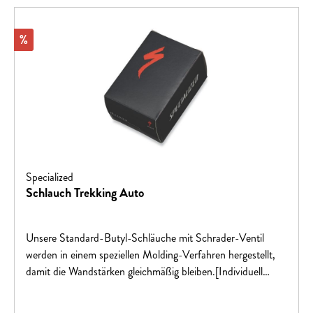
Rabatt
%
Specialized
Schlauch Trekking Auto
Unsere Standard-Butyl-Schläuche mit Schrader-Ventil
werden in einem speziellen Molding-Verfahren hergestellt,
damit die Wandstärken gleichmäßig bleiben.[Individuell
ausgehärtet für gleichmäßige Wandstärken = höchste
Qualität]