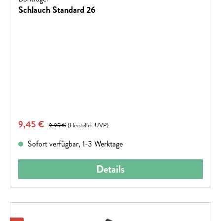
Schlauch Standard 26
Verkaufspreis:
9,45 €
Regulärer Preis:
9,95 €
(Hersteller-UVP)
Sofort verfügbar, 1-3 Werktage
Details