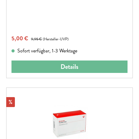
Verkaufspreis:
5,00 €
Regulärer Preis:
9,95 €
(Hersteller-UVP)
Sofort verfügbar, 1-3 Werktage
Details
Rabatt
%