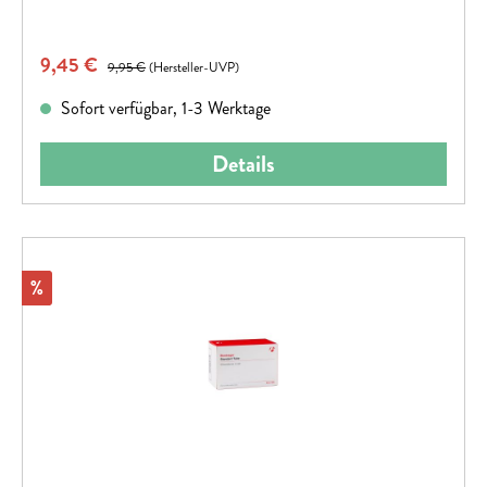
Verkaufspreis:
9,45 €
Regulärer Preis:
9,95 €
(Hersteller-UVP)
Sofort verfügbar, 1-3 Werktage
Details
Rabatt
%