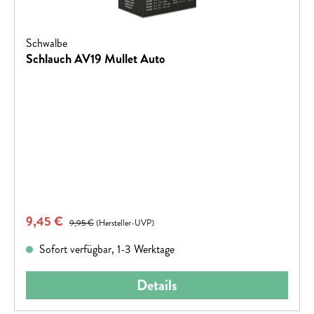
Schwalbe
Schlauch AV19 Mullet Auto
Verkaufspreis:
9,45 €
Regulärer Preis:
9,95 €
(Hersteller-UVP)
Sofort verfügbar, 1-3 Werktage
Details