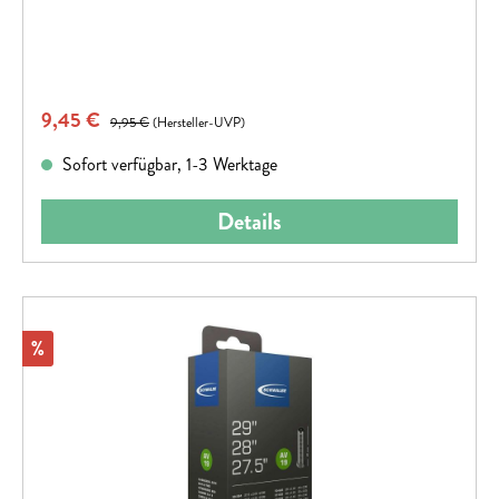
Verkaufspreis:
9,45 €
Regulärer Preis:
9,95 €
(Hersteller-UVP)
Sofort verfügbar, 1-3 Werktage
Details
Rabatt
%