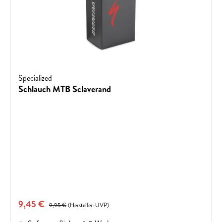
Specialized
Schlauch MTB Sclaverand
Verkaufspreis:
9,45 €
Regulärer Preis:
9,95 €
(Hersteller-UVP)