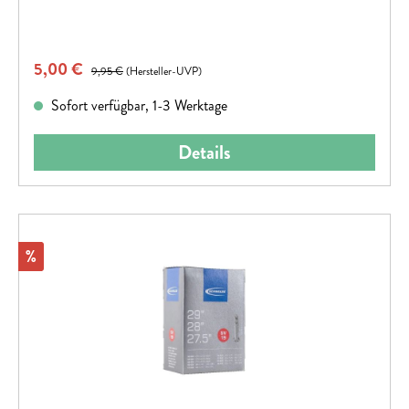
Verkaufspreis:
5,00 €
Regulärer Preis:
9,95 €
(Hersteller-UVP)
Sofort verfügbar, 1-3 Werktage
Details
Rabatt
%