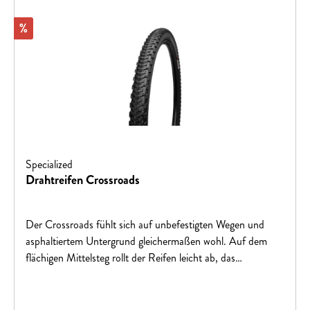
Rabatt
%
Specialized
Drahtreifen Crossroads
Der Crossroads fühlt sich auf unbefestigten Wegen und
asphaltiertem Untergrund gleichermaßen wohl. Auf dem
flächigen Mittelsteg rollt der Reifen leicht ab, das
Schulterprofil greift in Kurven oder bei geringerem
Luftdruck. Diese Basis-Variante bietet neben einem
effektiven "Flak Jacket" Pannenschutz ein erstklassiges