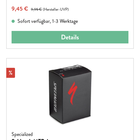
Verkaufspreis:
9,45 €
Regulärer Preis:
9,95 €
(Hersteller-UVP)
Sofort verfügbar, 1-3 Werktage
Details
Rabatt
%
Specialized