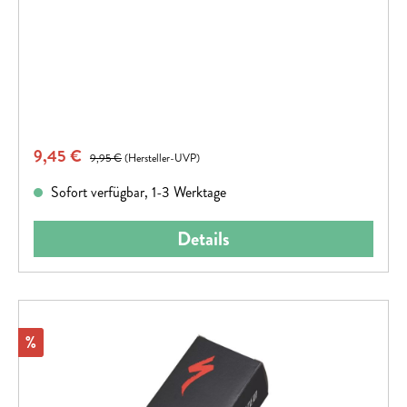
Verkaufspreis:
9,45 €
Regulärer Preis:
9,95 €
(Hersteller-UVP)
Sofort verfügbar, 1-3 Werktage
Details
Rabatt
%