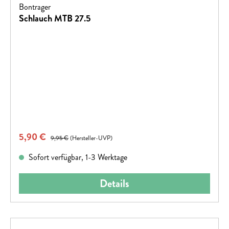
Bontrager
Schlauch MTB 27.5
Verkaufspreis:
5,90 €
Regulärer Preis:
9,95 €
(Hersteller-UVP)
Sofort verfügbar, 1-3 Werktage
Details