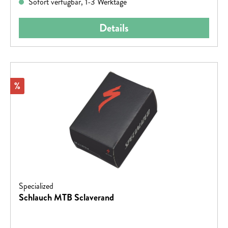
Sofort verfügbar, 1-3 Werktage
Details
Rabatt
%
Specialized
Schlauch MTB Sclaverand