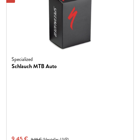
Specialized
Schlauch MTB Auto
Verkaufspreis:
9,45 €
Regulärer Preis:
9,95 €
(Hersteller-UVP)