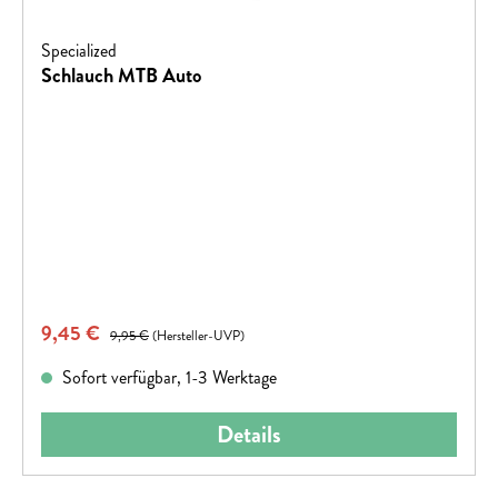
Specialized
Schlauch MTB Auto
Verkaufspreis:
9,45 €
Regulärer Preis:
9,95 €
(Hersteller-UVP)
Sofort verfügbar, 1-3 Werktage
Details