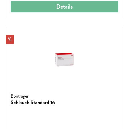
Details
Rabatt
%
Bontrager
Schlauch Standard 16