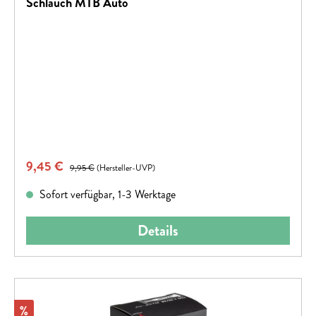
Schlauch MTB Auto
Verkaufspreis:
9,45 €
Regulärer Preis:
9,95 €
(Hersteller-UVP)
Sofort verfügbar, 1-3 Werktage
Details
Rabatt
%