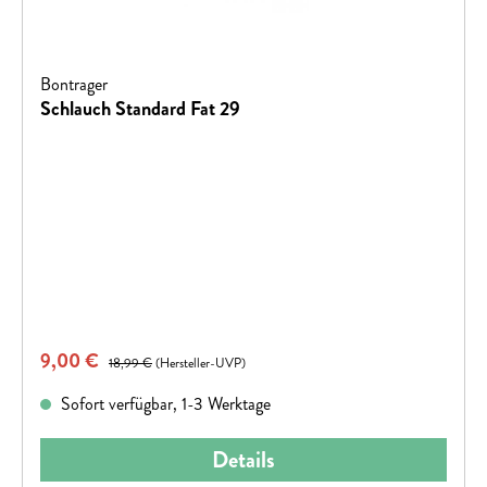
Bontrager
Schlauch Standard Fat 29
Verkaufspreis:
9,00 €
Regulärer Preis:
18,99 €
(Hersteller-UVP)
Sofort verfügbar, 1-3 Werktage
Details