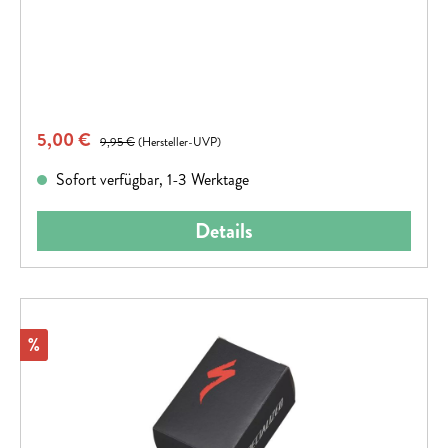
Verkaufspreis:
5,00 €
Regulärer Preis:
9,95 €
(Hersteller-UVP)
Sofort verfügbar, 1-3 Werktage
Details
Rabatt
%