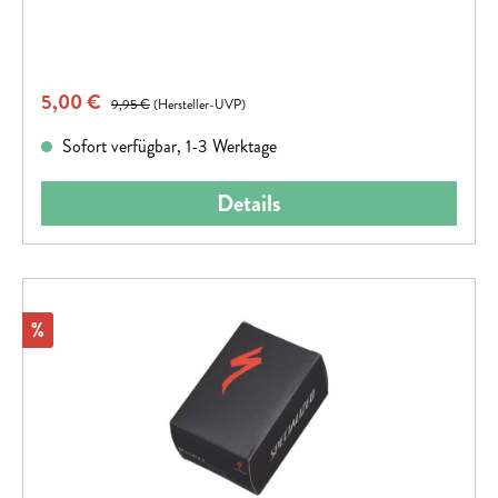
Verkaufspreis:
5,00 €
Regulärer Preis:
9,95 €
(Hersteller-UVP)
Sofort verfügbar, 1-3 Werktage
Details
Rabatt
%