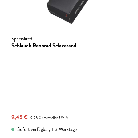
Specialized
Schlauch Rennrad Sclaverand
Verkaufspreis:
9,45 €
Regulärer Preis:
9,95 €
(Hersteller-UVP)
Sofort verfügbar, 1-3 Werktage