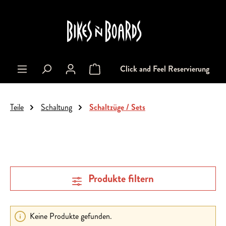
alt springen
Click and Feel Reservierung
Warenkorb enthält 0 Positionen. Der Gesa
Teile
Schaltung
Schaltzüge / Sets
Produkte filtern
Keine Produkte gefunden.