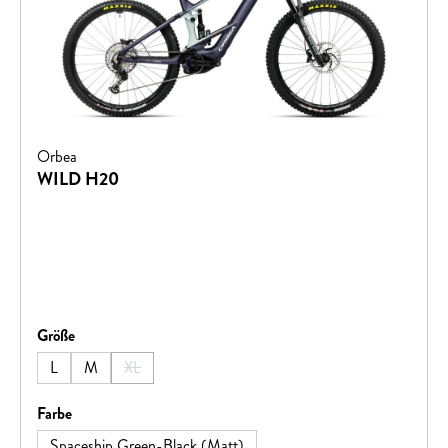
Orbea
WILD H20
auswählen
Größe
L
M
XL
(Diese Option ist zurzeit nicht verfügbar.)
auswählen
Farbe
Spaceship Green-Black (Matt)