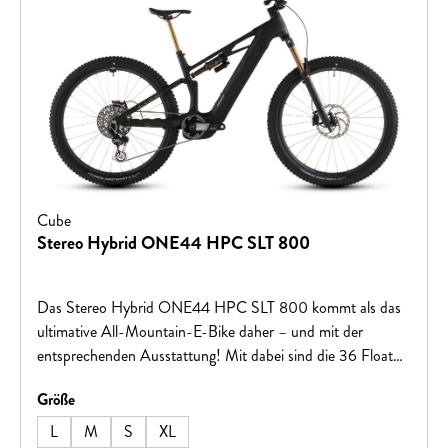
Cube
Stereo Hybrid ONE44 HPC SLT 800
Das Stereo Hybrid ONE44 HPC SLT 800 kommt als das
ultimative All-Mountain-E-Bike daher – und mit der
entsprechenden Ausstattung! Mit dabei sind die 36 Float
Factory Federgabel mit 150 mm Federweg und der Float X
auswählen
Größe
Factory Dämpfer mit 140 mm Federweg, beides von Fox.
Außerdem die geschmeidig rollenden Schwalbe Albert 2.5
L
M
S
XL