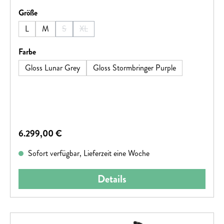
auswählen
Größe
L
M
S
XL
(Diese Option ist zurzeit nicht verfügbar.)
(Diese Option ist zurzeit nicht verfügbar.)
auswählen
Farbe
Gloss Lunar Grey
Gloss Stormbringer Purple
Regulärer Preis:
6.299,00 €
Sofort verfügbar, Lieferzeit eine Woche
Details