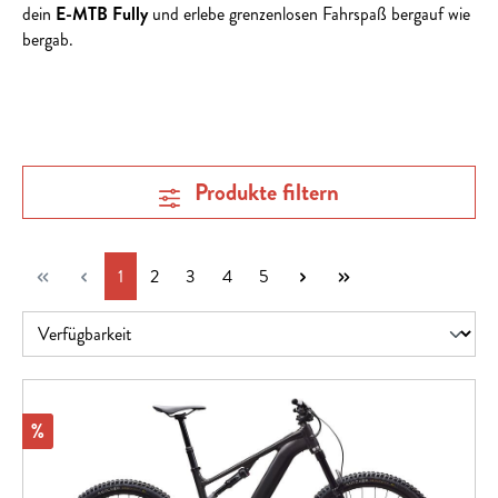
dein
E-MTB Fully
und erlebe grenzenlosen Fahrspaß bergauf wie
bergab.
Produkte filtern
Seite
Seite
Seite
Seite
Seite
1
2
3
4
5
Rabatt
%