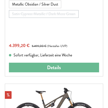
Metallic Obsidian / Silver Dust
Satin Cypress Metallic / Dark Moss Green
(Diese Option ist zurzeit nicht verfügbar.)
Verkaufspreis:
4.399,20 €
Regulärer Preis:
5.499,00 €
(Hersteller-UVP)
Sofort verfügbar, Lieferzeit eine Woche
Details
Rabatt
%