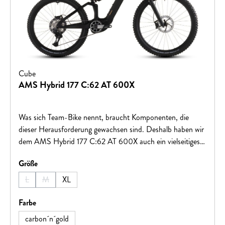
Cube
AMS Hybrid 177 C:62 AT 600X
Was sich Team-Bike nennt, braucht Komponenten, die
dieser Herausforderung gewachsen sind. Deshalb haben wir
dem AMS Hybrid 177 C:62 AT 600X auch ein vielseitiges,
geschmeidig arbeitendes Fox Fahrwerk spendiert: 38 Float
auswählen
Größe
Factory Federgabel samt passenden Float X2 Factory
Dämpfer. Dazu gibt's einen Bosch CX-R Motor und 600
L
M
XL
(Diese Option ist zurzeit nicht verfügbar.)
(Diese Option ist zurzeit nicht verfügbar.)
Wh Akku sowie Kiox 400c Display. Diese Power – und die
aus den Waden – bringt die elektronische Shimano XT Di2
auswählen
Farbe
1x12 Schaltung über den RaceFace Era Carbonkurbelsatz
carbon´n´gold