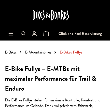
alt springen
Click and Feel Reservierung
Warenkorb enthält 0 Positionen. Der Gesa
E-Bikes
E-Mountainbikes
E-Bikes Fullys
E-Bike Fullys – E-MTBs mit
maximaler Performance für Trail &
Enduro
Die
E-Bike Fullys
stehen für maximale Kontrolle, Komfort und
Performance im Gelände. Dank vollgefedertem
Fahrwerk
,