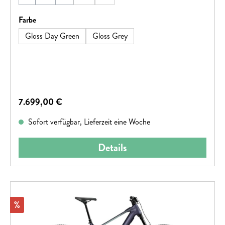
(Diese Option ist zurzeit nicht verfügbar.)
(Diese Option ist zurzeit nicht verfügbar.)
(Diese Option ist zurzeit nicht verfügbar.)
auswählen
Farbe
Gloss Day Green
Gloss Grey
Regulärer Preis:
7.699,00 €
Sofort verfügbar, Lieferzeit eine Woche
Details
Rabatt
%