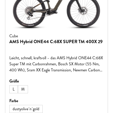
Cube
AMS Hybrid ONE44 C:68X SUPER TM 400X 29
Leicht, schnell, kraftvoll – das AMS Hybrid ONE44 C:68X
Super TM mit Carbonrahmen, Bosch SX Motor (55 Nm,
400 Wh), Sram XX Eagle Transmission, Newmen Carbon-
Laufrädern und Fox Factory Fahrwerk ist gemacht für
auswählen
Größe
maximale Trail-Performance!
L
M
auswählen
Farbe
dustyolive´n´gold