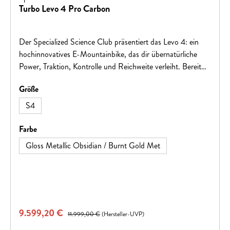
Turbo Levo 4 Pro Carbon
Der Specialized Science Club präsentiert das Levo 4: ein
hochinnovatives E-Mountainbike, das dir übernatürliche
Power, Traktion, Kontrolle und Reichweite verleiht. Bereit
für jedes Offroad-Terrain.Levo 4 – Where Super Meets
auswählen
Größe
Natural.
S4
auswählen
Farbe
Gloss Metallic Obsidian / Burnt Gold Met
Verkaufspreis:
9.599,20 €
Regulärer Preis:
11.999,00 €
(Hersteller-UVP)