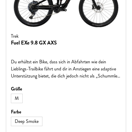
Trek
Fuel EXe 9.8 GX AXS
Du erhältst ein Bike, dass sich in Abfahrten wie dein
Lieblings-Trailbike fährt und dir in Anstiegen eine adaptive
Unterstützung bietet, die dich jedoch nicht als „Schummler“
dastehen lässt. Sein kompakter, kraftvoller TQ-Antrieb ist
auswählen
Größe
für den Trail abgestimmt und besonders leise, damit du das
Fahrerlebnis und das natürliche Tretgefühl in vollen Zügen
M
genießen kannst. Der smarte Ladeanschluss, das elegant
integrierte Display und die diskreten Bedienelemente sorgen
auswählen
Farbe
dafür, dass die cleane Optik eines traditionellen
Deep Smoke
Mountainbikes erhalten bleibt. Das aufgewertete