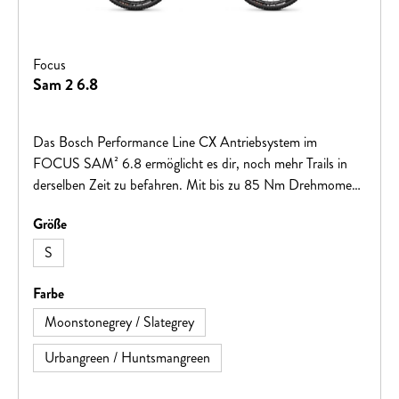
Focus
Sam 2 6.8
Das Bosch Performance Line CX Antriebsystem im
FOCUS SAM² 6.8 ermöglicht es dir, noch mehr Trails in
derselben Zeit zu befahren. Mit bis zu 85 Nm Drehmoment
unterstützt dich die kraftvolle Antriebseinheit auch bei
auswählen
Größe
steilen Anstiegen. Trotz der starken Motorunterstützung
bleibt das Bike spielerisch kontrollierbar, selbst auf
S
herausfordernden Trail-Passagen. Die 750 Wh Slide-Out-
Batterie kann über die integrierte Ladebuchse am Sitzrohr
auswählen
Farbe
des E-MTBs geladen werden oder leicht und schnell ohne
Moonstonegrey / Slategrey
Werkzeug entnommen werden, indem du die Schnalle der
Abdeckung entriegelst und die Batterie an der Lasche
Urbangreen / Huntsmangreen
herausziehst.