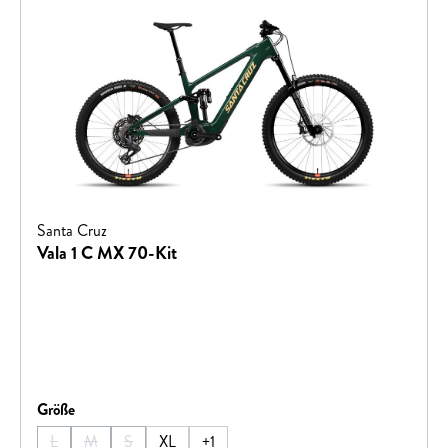
BedingungenGustav Pro Bremsen für kraftvolle,
punktgenaue VerzögerungCarbon Laufräder für minimales
Gewicht und maximale Steifigkeit
Santa Cruz
Vala 1 C MX 70-Kit
auswählen
Größe
L
M
S
XL
+
1