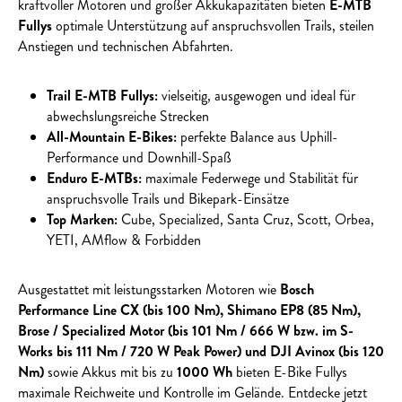
kraftvoller Motoren und großer Akkukapazitäten bieten
E-MTB
Fullys
optimale Unterstützung auf anspruchsvollen Trails, steilen
Anstiegen und technischen Abfahrten.
Trail E-MTB Fullys:
vielseitig, ausgewogen und ideal für
abwechslungsreiche Strecken
All-Mountain E-Bikes:
perfekte Balance aus Uphill-
Performance und Downhill-Spaß
Enduro E-MTBs:
maximale Federwege und Stabilität für
anspruchsvolle Trails und Bikepark-Einsätze
Top Marken:
Cube, Specialized, Santa Cruz, Scott, Orbea,
YETI, AMflow & Forbidden
Ausgestattet mit leistungsstarken Motoren wie
Bosch
Performance Line CX (bis 100 Nm), Shimano EP8 (85 Nm),
Brose / Specialized Motor (bis 101 Nm / 666 W bzw. im S-
Works bis 111 Nm / 720 W Peak Power) und DJI Avinox (bis 120
Nm)
sowie Akkus mit bis zu
1000 Wh
bieten E-Bike Fullys
maximale Reichweite und Kontrolle im Gelände. Entdecke jetzt