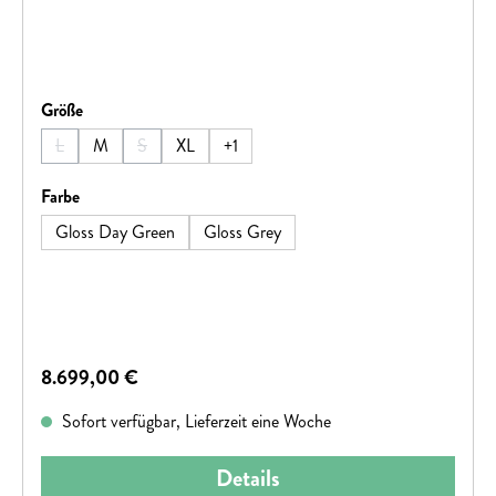
auswählen
Größe
L
M
S
XL
+
1
(Diese Option ist zurzeit nicht verfügbar.)
(Diese Option ist zurzeit nicht verfügbar.)
auswählen
Farbe
Gloss Day Green
Gloss Grey
Regulärer Preis:
8.699,00 €
Sofort verfügbar, Lieferzeit eine Woche
Details