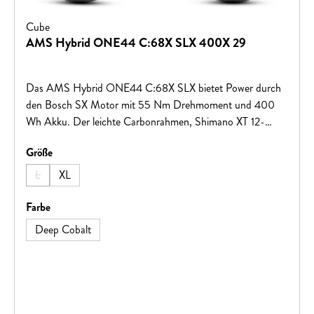
Cube
AMS Hybrid ONE44 C:68X SLX 400X 29
Das AMS Hybrid ONE44 C:68X SLX bietet Power durch
den Bosch SX Motor mit 55 Nm Drehmoment und 400
Wh Akku. Der leichte Carbonrahmen, Shimano XT 12-
Gang Schaltung, hydraulische XT Bremsen und Fox
auswählen
Größe
Fahrwerk sorgen für top Leistung und Kontrolle. Newmen
Laufräder und 2.4 Zoll Pneus bieten perfekten Grip. Ready
L
XL
(Diese Option ist zurzeit nicht verfügbar.)
for the trails!
auswählen
Farbe
Deep Cobalt