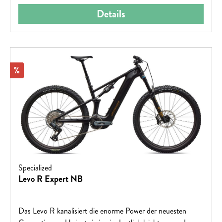
AgilitätKraftvolle E-Unterstützung für anspruchsvolle
Details
TrailsPräzises, verspieltes HandlingEntwickelt für Flow,
Speed und Fahrspaß
Rabatt
%
Specialized
Levo R Expert NB
Das Levo R kanalisiert die enorme Power der neuesten