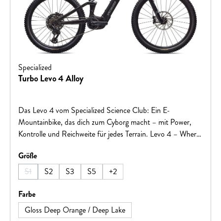
Specialized
Turbo Levo 4 Alloy
Das Levo 4 vom Specialized Science Club: Ein E-
Mountainbike, das dich zum Cyborg macht – mit Power,
Kontrolle und Reichweite für jedes Terrain. Levo 4 – Where
Super Meets Natural.
auswählen
Größe
S1
S2
S3
S5
+
2
(Diese Option ist zurzeit nicht verfügbar.)
auswählen
Farbe
Gloss Deep Orange / Deep Lake