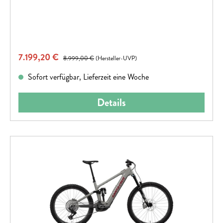
Verkaufspreis:
7.199,20 €
Regulärer Preis:
8.999,00 €
(Hersteller-UVP)
Sofort verfügbar, Lieferzeit eine Woche
Details