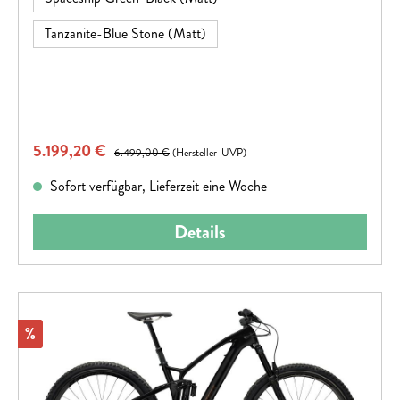
Tanzanite-Blue Stone (Matt)
Verkaufspreis:
5.199,20 €
Regulärer Preis:
6.499,00 €
(Hersteller-UVP)
Sofort verfügbar, Lieferzeit eine Woche
Details
Rabatt
%