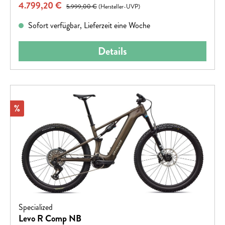
Verkaufspreis:
4.799,20 €
Regulärer Preis:
5.999,00 €
(Hersteller-UVP)
Sofort verfügbar, Lieferzeit eine Woche
Details
Rabatt
%
Specialized
Levo R Comp NB