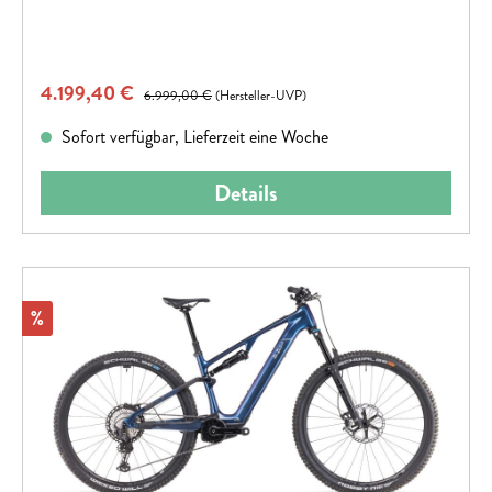
Verkaufspreis:
4.199,40 €
Regulärer Preis:
6.999,00 €
(Hersteller-UVP)
Sofort verfügbar, Lieferzeit eine Woche
Details
Rabatt
%