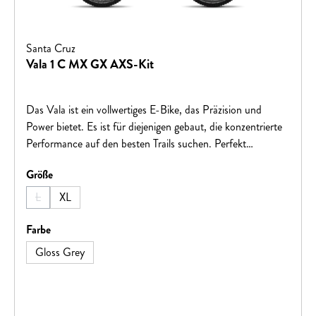
Santa Cruz
Vala 1 C MX GX AXS-Kit
Das Vala ist ein vollwertiges E-Bike, das Präzision und
Power bietet. Es ist für diejenigen gebaut, die konzentrierte
Performance auf den besten Trails suchen. Perfekt
ausbalanciert, fein gefedert und wie immer in bester Qualität
auswählen
Größe
verarbeitet.
L
XL
(Diese Option ist zurzeit nicht verfügbar.)
auswählen
Farbe
Gloss Grey