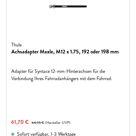
Thule
Achsadapter Maxle, M12 x 1.75, 192 oder 198 mm
Adapter für Syntace 12-mm-Hinterachsen für die
Verbindung Ihres Fahrradanhängers mit dem Fahrrad.
Verkaufspreis:
61,70 €
Regulärer Preis:
64,95 €
(Hersteller-UVP)
Sofort verfügbar, 1-3 Werktage