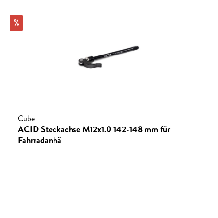
Rabatt
%
Cube
ACID Steckachse M12x1.0 142-148 mm für
Fahrradanhä