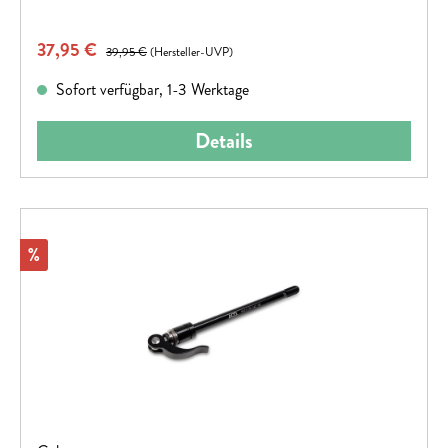
Verkaufspreis:
37,95 €
Regulärer Preis:
39,95 €
(Hersteller-UVP)
Sofort verfügbar, 1-3 Werktage
Details
Rabatt
%