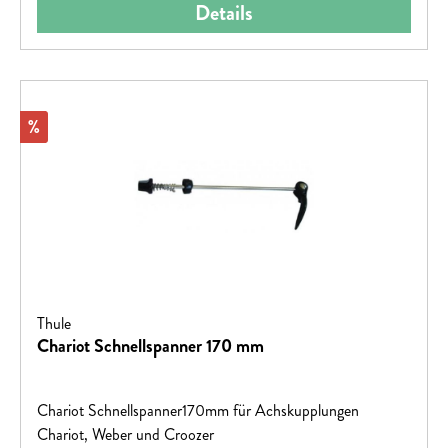
Details
Rabatt
%
Thule
Chariot Schnellspanner 170 mm
Chariot Schnellspanner170mm für Achskupplungen
Chariot, Weber und Croozer