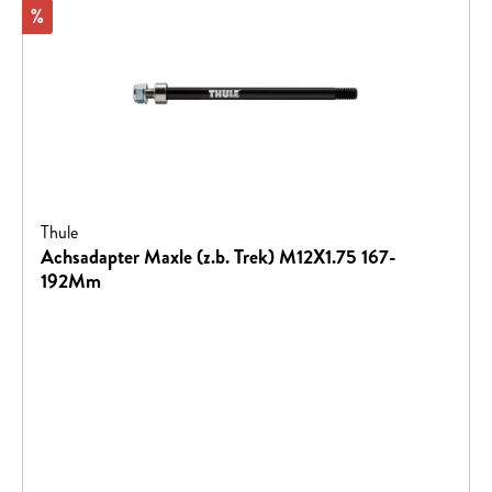
Rabatt
%
Thule
Achsadapter Maxle (z.b. Trek) M12X1.75 167-
192Mm