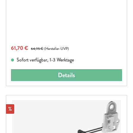
Verkaufspreis:
61,70 €
Regulärer Preis:
64,95 €
(Hersteller-UVP)
Sofort verfügbar, 1-3 Werktage
Details
Rabatt
%