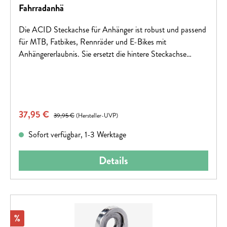
Fahrradanhä
Die ACID Steckachse für Anhänger ist robust und passend
für MTB, Fatbikes, Rennräder und E-Bikes mit
Anhängererlaubnis. Sie ersetzt die hintere Steckachse
(Gewinde 1,5 mm, Länge 159–178 mm) zur einfachen
Anhängermontage.
Verkaufspreis:
37,95 €
Regulärer Preis:
39,95 €
(Hersteller-UVP)
Sofort verfügbar, 1-3 Werktage
Details
Rabatt
%