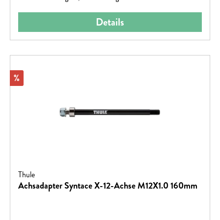
Details
Rabatt
%
Thule
Achsadapter Syntace X-12-Achse M12X1.0 160mm