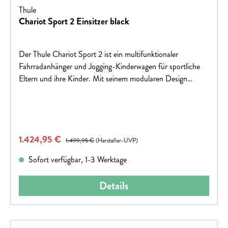
Thule
Chariot Sport 2 Einsitzer black
Der Thule Chariot Sport 2 ist ein multifunktionaler
Fahrradanhänger und Jogging-Kinderwagen für sportliche
Eltern und ihre Kinder. Mit seinem modularen Design
ermöglicht er mühelose Fahrten in allen Jahreszeiten und
bietet herausragenden Komfort und Sicherheit. Er ist flexibel
und kann nahtlos zwischen Radfahren, Spazieren und
Laufen wechseln. Der Anhänger ist mit integrierter LED-
Verkaufspreis:
1.424,95 €
Regulärer Preis:
Beleuchtung und leistungsstarken Scheibenbremsen
1.499,95 €
(Hersteller-UVP)
ausgestattet und wird strengen Sicherheitstests unterzogen.
Sofort verfügbar, 1-3 Werktage
Er bietet ultimativen Komfort für Kinder mit anpassbaren
Sitzmöglichkeiten und nachhaltigen Materialien.
Details