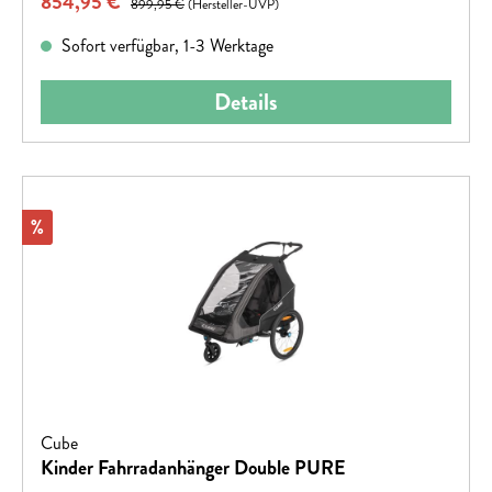
Verkaufspreis:
854,95 €
Regenhülle und Sonnenverdeck enthalten
899,95 €
(Hersteller-UVP)
Sofort verfügbar, 1-3 Werktage
Details
Rabatt
%
Cube
Kinder Fahrradanhänger Double PURE