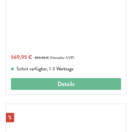
Verkaufspreis:
569,95 €
Regulärer Preis:
599,95 €
(Hersteller-UVP)
Sofort verfügbar, 1-3 Werktage
Details
Rabatt
%