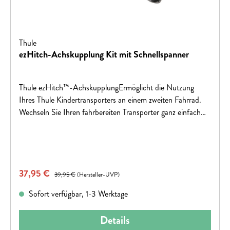
Thule
ezHitch-Achskupplung Kit mit Schnellspanner
Thule ezHitch™-AchskupplungErmöglicht die Nutzung
Ihres Thule Kindertransporters an einem zweiten Fahrrad.
Wechseln Sie Ihren fahrbereiten Transporter ganz einfach
von einem zum anderen Rad. Inklusive Schnellspanner mit
Überlänge und Kupplung
Verkaufspreis:
37,95 €
Regulärer Preis:
39,95 €
(Hersteller-UVP)
Sofort verfügbar, 1-3 Werktage
Details