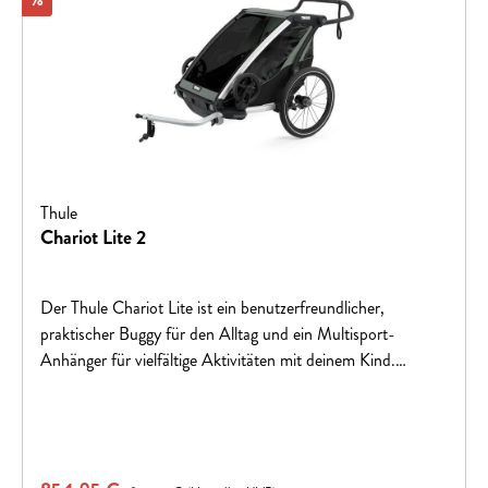
Thule
Chariot Lite 2
Der Thule Chariot Lite ist ein benutzerfreundlicher,
praktischer Buggy für den Alltag und ein Multisport-
Anhänger für vielfältige Aktivitäten mit deinem Kind.
Standardfunktionen sind enthalten.Eigenschaften:-
Federung für angenehme Fahrt für Eltern und Kind-
kompakt zusammenklappbar- Rückleuchte enthalten- leicht
verstellbare Lüftungsschlitze- verstellbarer Schiebebügel-
Regulärer Preis: