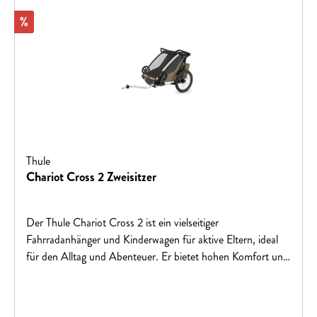
Rabatt
%
Thule
Chariot Cross 2 Zweisitzer
Der Thule Chariot Cross 2 ist ein vielseitiger
Fahrradanhänger und Kinderwagen für aktive Eltern, ideal
für den Alltag und Abenteuer. Er bietet hohen Komfort und
Sicherheit mit einem einfachen Wechsel zwischen
Radfahren und Spazieren. Ausgestattet mit reflektierenden
Streifen und einem abnehmbaren Rücklicht für gute