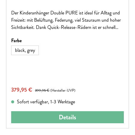
Der Kinderanhänger Double PURE ist ideal für Alltag und
Freizeit: mit Belüftung, Federung, viel Stauraum und hoher
Sichtbarkeit. Dank Quick-Release-Rädern ist er schnell
auf- und abgebaut. Zubehör wie Deichsel, Buggyrad,
auswählen
Farbe
Rücklicht und Sicherheitsfahne ist inklusive. Zuladung bis
42 kg.
black, grey
Verkaufspreis:
379,95 €
Regulärer Preis:
399,95 €
(Hersteller-UVP)
Sofort verfügbar, 1-3 Werktage
Details