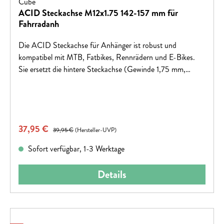
Cube
ACID Steckachse M12x1.75 142-157 mm für
Fahrradanh
Die ACID Steckachse für Anhänger ist robust und
kompatibel mit MTB, Fatbikes, Rennrädern und E-Bikes.
Sie ersetzt die hintere Steckachse (Gewinde 1,75 mm,
Länge 172–180 mm) für einfache Anhängermontage.
Verkaufspreis:
37,95 €
Regulärer Preis:
39,95 €
(Hersteller-UVP)
Sofort verfügbar, 1-3 Werktage
Details