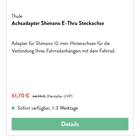
Thule
Achsadapter Shimano E-Thru Steckachse
Adapter für Shimano 12-mm-Hinterachsen für die
Verbindung Ihres Fahrradanhängers mit dem Fahrrad.
Verkaufspreis:
61,70 €
Regulärer Preis:
64,95 €
(Hersteller-UVP)
Sofort verfügbar, 1-3 Werktage
Details