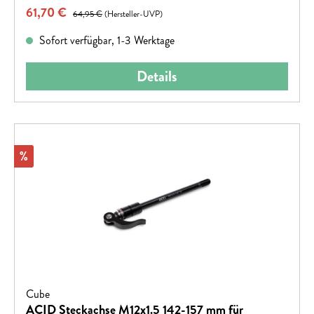
Verkaufspreis:
61,70 €
Regulärer Preis:
64,95 €
(Hersteller-UVP)
Sofort verfügbar, 1-3 Werktage
Details
Rabatt
%
Cube
ACID Steckachse M12x1.5 142-157 mm für