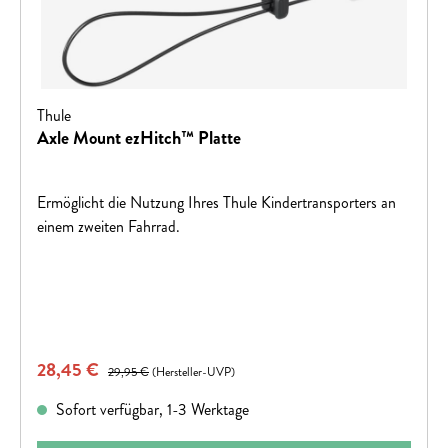
Thule
Axle Mount ezHitch™ Platte
Ermöglicht die Nutzung Ihres Thule Kindertransporters an
einem zweiten Fahrrad.
Verkaufspreis:
28,45 €
Regulärer Preis:
29,95 €
(Hersteller-UVP)
Sofort verfügbar, 1-3 Werktage