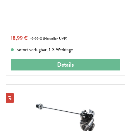
Verkaufspreis:
18,99 €
Regulärer Preis:
19,99 €
(Hersteller-UVP)
Sofort verfügbar, 1-3 Werktage
Details
Rabatt
%