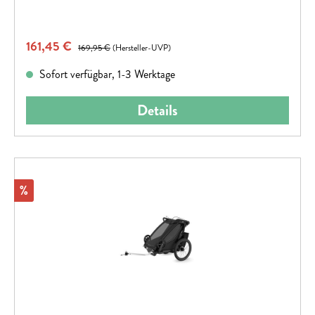
Verkaufspreis:
161,45 €
Regulärer Preis:
169,95 €
(Hersteller-UVP)
Sofort verfügbar, 1-3 Werktage
Details
Rabatt
%