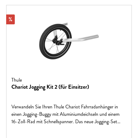
Rabatt
%
Thule
Chariot Jogging Kit 2 (für Einsitzer)
Verwandeln Sie Ihren Thule Chariot Fahrradanhänger in
einen Jogging-Buggy mit Aluminiumdeichseln und einem
16-Zoll-Rad mit Schnellspanner. Das neue Jogging-Set
bietet einen verbesserten Steckachsenmechanismus für eine
sicherere Befestigung am Fahrradanhänger.