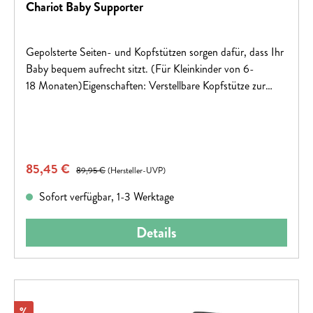
Chariot Baby Supporter
Gepolsterte Seiten- und Kopfstützen sorgen dafür, dass Ihr
Baby bequem aufrecht sitzt. (Für Kleinkinder von 6-
18 Monaten)Eigenschaften: Verstellbare Kopfstütze zur
Anpassung an die KörpergrößeAbnehmbare Kopfstütze
ermöglicht das Tragen eines Helms
Verkaufspreis:
85,45 €
Regulärer Preis:
89,95 €
(Hersteller-UVP)
Sofort verfügbar, 1-3 Werktage
Details
Rabatt
%