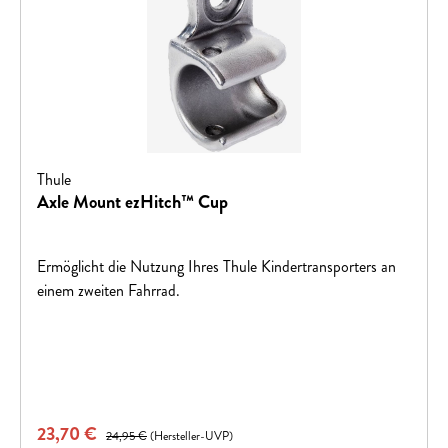
Thule
Axle Mount ezHitch™ Cup
Ermöglicht die Nutzung Ihres Thule Kindertransporters an
einem zweiten Fahrrad.
Verkaufspreis:
23,70 €
Regulärer Preis:
24,95 €
(Hersteller-UVP)