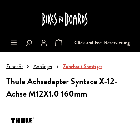
alt springen
Click and Feel Reservierung
Warenkorb enthält 0 Positionen. Der Gesa
Zubehör
Anhänger
Zubehör / Sonstiges
Thule Achsadapter Syntace X-12-
Achse M12X1.0 160mm