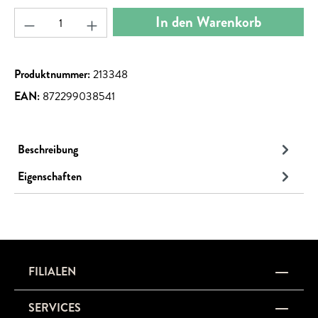
Produkt Anzahl: Gib den gewünschten Wert ein ode
In den Warenkorb
Produktnummer:
213348
EAN:
872299038541
Beschreibung
Eigenschaften
FILIALEN
SERVICES