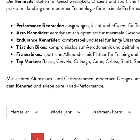
Die
Rennräder
stehen für Geschwindigkeit, Effizienz und sportliche
präzisem Handling und moderner Technologie für maximale Perform
Performance Rennräder:
ausgewogen, leicht und effizient für T
Aero Rennräder:
aerodynamisch optimiert für maximale Geschw
Endurance Rennräder:
komfortabel und ideal für lange Distanz
Triathlon Bikes:
kompromisslos auf Aerodynamik und Zeitfahren
Fitnessbikes:
sportliche Allrounder mit Flatbar für Training und 
Top Marken:
Basso, Cervélo, Colnago, Cube, Orbea, Scott, Spe
Mit leichten Aluminium- und Carbonrahmen, modernen Designs un
dein
Rennrad
und erlebe pure Road-Performance.
Hersteller
Modelljahr
Rahmen-Form
Seite
Seite
Seite
Seite
Seite
1
2
3
4
5