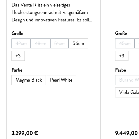
Das Venta R ist ein vielseitiges
Hochleistungsrennrad mit zeitgemäßem
Design und innovativen Features. Es soll
Radfahrer dazu ermutigen, sich intensiver
auswählen
auswä
Größe
Größe
mit dem Sport zu beschäftigen, indem es
hochwertige Fahrräder mit modernster
42cm
48cm
51cm
56cm
45cm
(Diese Option ist zurzeit nicht verfügbar.)
(Diese Option ist zurzeit nicht verfügbar.)
(Diese Option ist zurzeit nicht verfügbar.)
(Diese O
Technologie zugänglich macht.Es vereint
+
3
+
3
nicht nur praktische Funktionen für
sportliche Aktivitäten, sondern auch
auswählen
auswä
Farbe
Farbe
Leistung und Stil in perfekter Harmonie.
Magma Black
Pearl White
Burano W
(Die
Viola Gal
Regulärer Preis:
Regulärer P
3.299,00 €
9.449,00