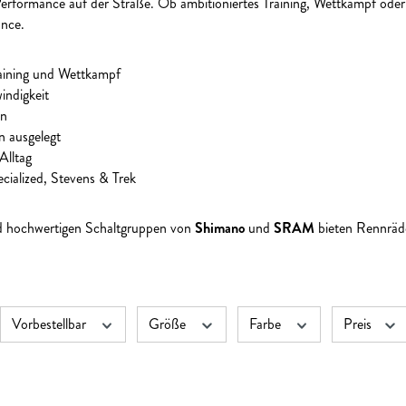
 Performance auf der Straße. Ob ambitioniertes Training, Wettkampf ode
ance.
raining und Wettkampf
indigkeit
en
 ausgelegt
Alltag
cialized, Stevens & Trek
d hochwertigen Schaltgruppen von
Shimano
und
SRAM
bieten Rennräde
Vorbestellbar
Größe
Farbe
Preis