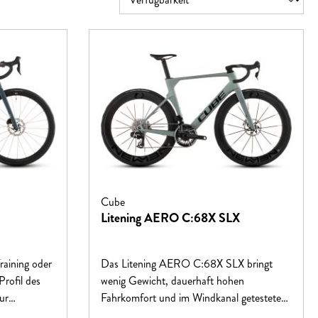
Cube
Litening AERO C:68X SLX
raining oder
Das Litening AERO C:68X SLX bringt
rofil des
wenig Gewicht, dauerhaft hohen
ur
Fahrkomfort und im Windkanal getestete
glicht auch
Aerodynamik auf einen Nenner – und