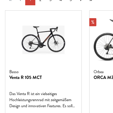
Rabatt
%
Basso
Orbea
Venta R 105 MCT
ORCA M
Das Venta R ist ein vielseitiges
Hochleistungsrennrad mit zeitgemäßem
Design und innovativen Features. Es soll
Radfahrer dazu ermutigen, sich intensiver