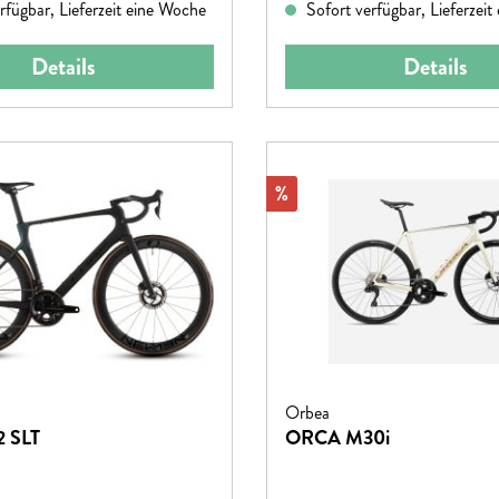
rfügbar, Lieferzeit eine Woche
Sofort verfügbar, Lieferzei
Details
Details
Rabatt
%
Orbea
2 SLT
ORCA M30i