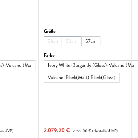
auswählen
Größe
51cm
53cm
57cm
(Diese Option ist zurzeit nicht verfügbar.)
(Diese Option ist zurzeit nicht verfügbar
auswählen
Farbe
ss)-Vulcano (Ma
Ivory White-Burgundy (Gloss)-Vulcano (Ma
Vulcano-Black(Matt) Black(Gloss)
Verkaufspreis:
2.079,20 €
Regulärer Preis:
ller-UVP)
2.599,00 €
(Hersteller-UVP)