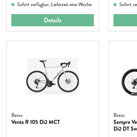
Sofort verfügbar, Lieferzeit eine Woche
Sofort ve
eine integrierte Rahmenbox. Rennrad-
Qualität, in
Performance 2.0? Dieses Bike hat's drauf!
und sicher v
Details
lange Ausfah
Rahmenbox, i
im Radtrikot
Gesicht und 
Basso
Basso
Venta R 105 Di2 MCT
Sempre Vel
Di2 DT Sw