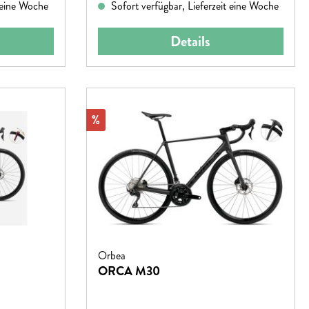
dieses Bike die Konkurrenz weit hinter sich!
t eine Woche
Sofort verfügbar, Lieferzeit eine Woche
Details
Rabatt
%
Orbea
ORCA M30