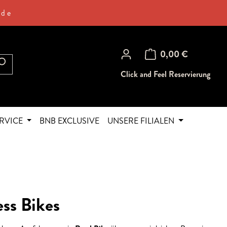
.de
Warenkorb enthält 0 Posi
0,00 €
Click and Feel Reservierung
RVICE
BNB EXCLUSIVE
UNSERE FILIALEN
ss Bikes