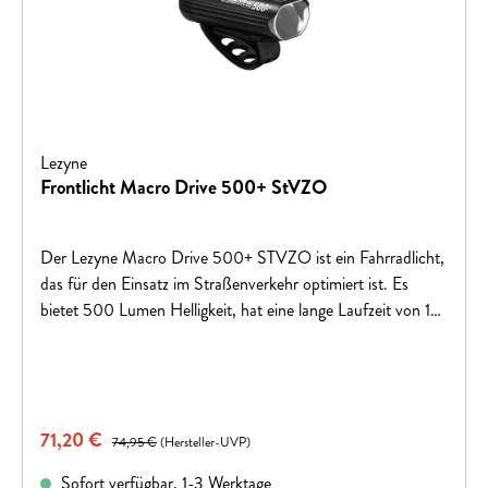
Lezyne
Frontlicht Macro Drive 500+ StVZO
Der Lezyne Macro Drive 500+ STVZO ist ein Fahrradlicht,
das für den Einsatz im Straßenverkehr optimiert ist. Es
bietet 500 Lumen Helligkeit, hat eine lange Laufzeit von 18
Stunden und erfüllt die StVZO-Anforderungen für
blendfreies Licht. Das Gehäuse ist aus robustem Aluminium
gefertigt, es hat einen wiederaufladbaren Akku mit 3800
mAh Kapazität und ist wasserdicht nach IPX7-Standard. Es
Verkaufspreis:
71,20 €
Regulärer Preis:
kann auch mit dem Infinite Light Power Pack+ erweitert
74,95 €
(Hersteller-UVP)
werden.
Sofort verfügbar, 1-3 Werktage