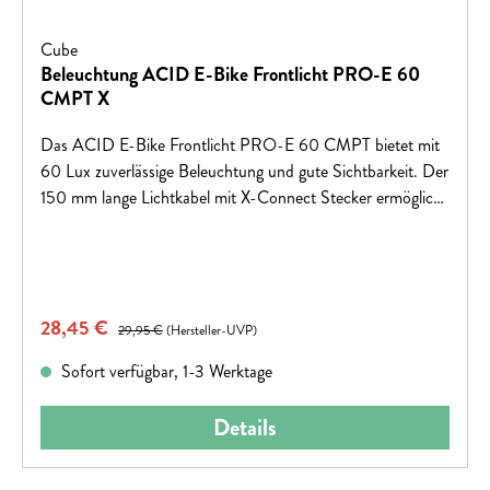
Cube
Beleuchtung ACID E-Bike Frontlicht PRO-E 60
CMPT X
Das ACID E-Bike Frontlicht PRO-E 60 CMPT bietet mit
60 Lux zuverlässige Beleuchtung und gute Sichtbarkeit. Der
150 mm lange Lichtkabel mit X-Connect Stecker ermöglicht
eine einfache Verbindung zu kompatiblen E-Bikes. Inklusive
sind eine Gabelhalterung Universal HPP und ein StVZO-
zugelassener Reflektor.passender Halter: 94890passendes
Kabel: 94444
Verkaufspreis:
28,45 €
Regulärer Preis:
29,95 €
(Hersteller-UVP)
Sofort verfügbar, 1-3 Werktage
Details