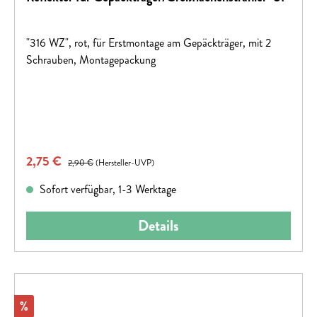
"316 WZ", rot, für Erstmontage am Gepäckträger, mit 2
Schrauben, Montagepackung
Verkaufspreis:
2,75 €
Regulärer Preis:
2,90 €
(Hersteller-UVP)
Sofort verfügbar, 1-3 Werktage
Details
Rabatt
%