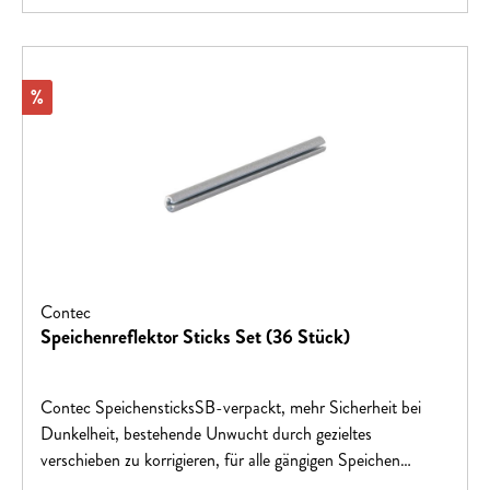
Rabatt
%
Contec
Speichenreflektor Sticks Set (36 Stück)
Contec SpeichensticksSB-verpackt, mehr Sicherheit bei
Dunkelheit, bestehende Unwucht durch gezieltes
verschieben zu korrigieren, für alle gängigen Speichen
passend, leichte Montage in Sekunden, bleibt Jahre elastisch