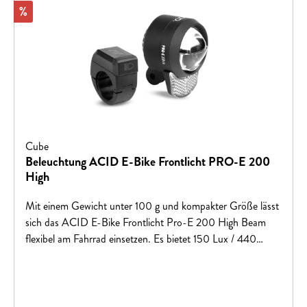
Rabatt
%
Cube
Beleuchtung ACID E-Bike Frontlicht PRO-E 200
High
Mit einem Gewicht unter 100 g und kompakter Größe lässt
sich das ACID E-Bike Frontlicht Pro-E 200 High Beam
flexibel am Fahrrad einsetzen. Es bietet 150 Lux / 440
Lumen oder 200 Lux / 700 Lumen im Fernlichtmodus,
aktivierbar per Funkfernbedienung. Die Konvex-Linse sorgt
auch bei schlechten Sichtverhältnissen für optimale
Ausleuchtung. Das 150-mm-Kabel mit X-Connect