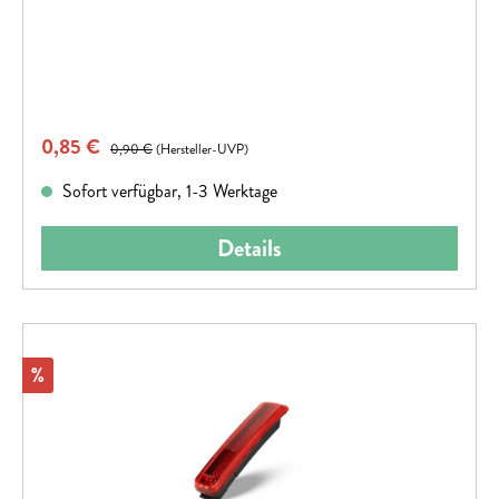
Verkaufspreis:
0,85 €
Regulärer Preis:
0,90 €
(Hersteller-UVP)
Sofort verfügbar, 1-3 Werktage
Details
Rabatt
%