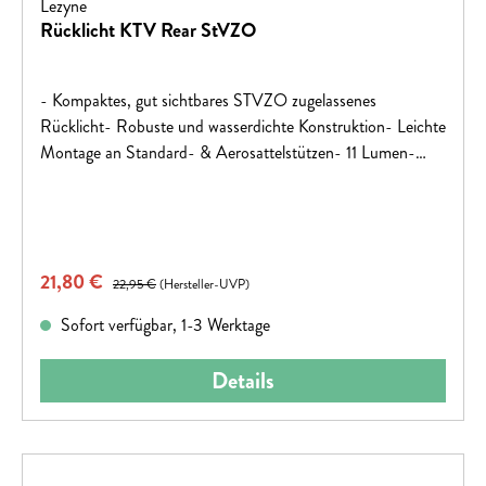
Lezyne
Rücklicht KTV Rear StVZO
- Kompaktes, gut sichtbares STVZO zugelassenes
Rücklicht- Robuste und wasserdichte Konstruktion- Leichte
Montage an Standard- & Aerosattelstützen- 11 Lumen-
Wide Angle Linsen für bis zu 270° Sichtbarkeit- USB-
Direktanschluss - kein extra Kabel notwendig- Akku: 1 x 3,7
Volt/ 400mAh (Lithium Ion Akku, wiederaufladbar und
langlebig)- bis zu 12 Stunden Betriebsdauer mit nur einer
Verkaufspreis:
21,80 €
Regulärer Preis:
Akkuladung- Gewicht: 54 g"
22,95 €
(Hersteller-UVP)
Sofort verfügbar, 1-3 Werktage
Details