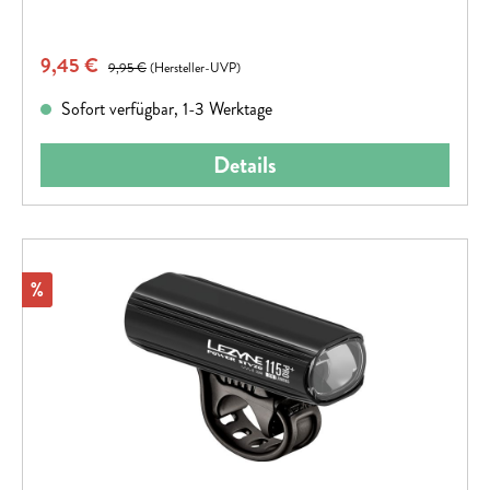
Verkaufspreis:
9,45 €
Regulärer Preis:
9,95 €
(Hersteller-UVP)
Sofort verfügbar, 1-3 Werktage
Details
Rabatt
%