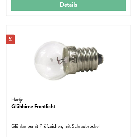
Details
Rabatt
%
Hartje
Glühbirne Frontlicht
Glühlampemit Prüfzeichen, mit Schraubsockel