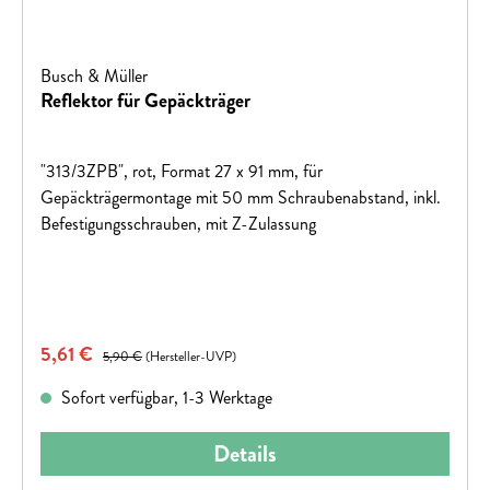
Busch & Müller
Reflektor für Gepäckträger
"313/3ZPB", rot, Format 27 x 91 mm, für
Gepäckträgermontage mit 50 mm Schraubenabstand, inkl.
Befestigungsschrauben, mit Z-Zulassung
Verkaufspreis:
5,61 €
Regulärer Preis:
5,90 €
(Hersteller-UVP)
Sofort verfügbar, 1-3 Werktage
Details