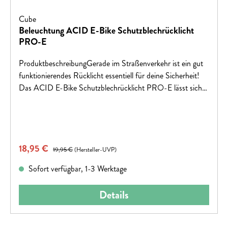
Cube
Beleuchtung ACID E-Bike Schutzblechrücklicht
PRO-E
ProduktbeschreibungGerade im Straßenverkehr ist ein gut
funktionierendes Rücklicht essentiell für deine Sicherheit!
Das ACID E-Bike Schutzblechrücklicht PRO-E lässt sich
perfekt an kompatible ACID Schutzbleche integrieren und
ersetzt dabei den Strebenadapter. Mit vier leistungsstarken
LEDs sorgt es für tolle Sichtbarkeit und ist
selbstverständlich StVZO zugelassen. Inklusive 130 cm
Verkaufspreis:
18,95 €
Regulärer Preis:
Lichtkabel mit Stecker für Bosch Motoren.
19,95 €
(Hersteller-UVP)
FarbeblackFeaturesE-Bike Schutzblechrücklicht mit 4
Sofort verfügbar, 1-3 Werktage
LEDs; StVZO zugelassen; kompatibel mit ACID
Schutzblechen mit passendem Strebenadapter; 130 cm
Details
Lichtkabel mit Stecker für Bosch Motoren;
Eingangsspannung 12 V (DC); Schutzklasse
IP44Größe(LxBxH) 92 x 20 x 17