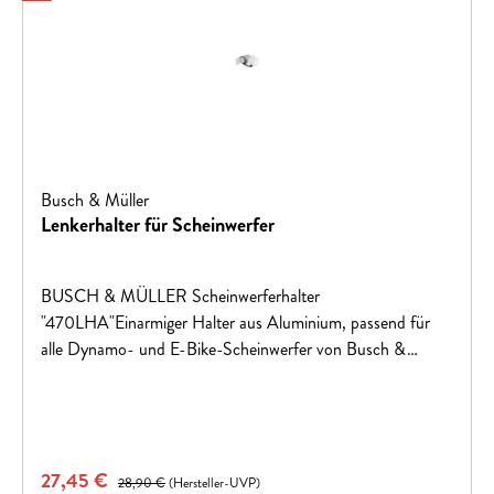
Busch & Müller
Lenkerhalter für Scheinwerfer
BUSCH & MÜLLER Scheinwerferhalter
"470LHA"Einarmiger Halter aus Aluminium, passend für
alle Dynamo- und E-Bike-Scheinwerfer von Busch &
Müller, verpackt im Polybeutel
Verkaufspreis:
27,45 €
Regulärer Preis:
28,90 €
(Hersteller-UVP)