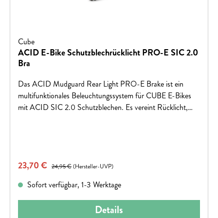
Cube
ACID E-Bike Schutzblechrücklicht PRO-E SIC 2.0
Bra
Das ACID Mudguard Rear Light PRO-E Brake ist ein
multifunktionales Beleuchtungssystem für CUBE E-Bikes
mit ACID SIC 2.0 Schutzblechen. Es vereint Rücklicht,
Reflektor und Bremslicht in einem kompakten Design.
StVZO-zertifiziert und mit IPX6-Schutz gegen starken
Wasserstrahl ausgestattet, erfüllt es alle deutschen
Verkehrsvorschriften. Die adaptive Bremslichtfunktion
Verkaufspreis:
23,70 €
Regulärer Preis:
erhöht die Sicherheit, indem sie nachfolgende
24,95 €
(Hersteller-UVP)
Verkehrsteilnehmer beim Bremsen warnt. Ein 1400 mm
Sofort verfügbar, 1-3 Werktage
langes Kabel mit Anschluss für Bosch-Motoren sorgt für
erhöhte Sichtbarkeit und Sicherheit des Fahrers.
Details