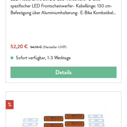
spezifischer LED Frontscheinwerfer- Kabellänge: 130 cm-
Befestigung über Aluminiumhalterung- E-Bike Kombatibel:
DC 6V (6V-12V) / 4 W
Verkaufspreis:
52,20 €
Regulärer Preis:
54,95 €
(Hersteller-UVP)
Sofort verfügbar, 1-3 Werktage
Details
Rabatt
%