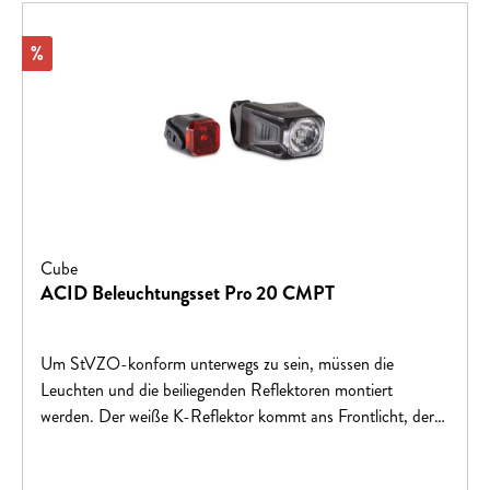
mmMaterialKunststoffGewicht34 g
Rabatt
%
Cube
ACID Beleuchtungsset Pro 20 CMPT
Um StVZO-konform unterwegs zu sein, müssen die
Leuchten und die beiliegenden Reflektoren montiert
werden. Der weiße K-Reflektor kommt ans Frontlicht, der
rote Z-Reflektor ans Rücklicht. Das asymmetrische Design
des Frontlichts ermöglicht eine mittige Ausleuchtung. Die