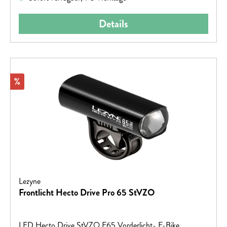
Details
Rabatt
%
Lezyne
Frontlicht Hecto Drive Pro 65 StVZO
LED Hecto Drive StVZO E65 Vorderlicht- E-Bike