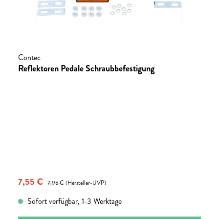
Contec
Reflektoren Pedale Schraubbefestigung
Verkaufspreis:
7,55 €
Regulärer Preis:
7,95 €
(Hersteller-UVP)
Sofort verfügbar, 1-3 Werktage