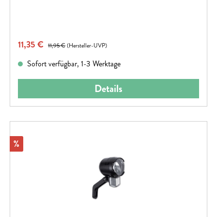
und witterungsbeständig
Verkaufspreis:
11,35 €
Regulärer Preis:
11,95 €
(Hersteller-UVP)
Sofort verfügbar, 1-3 Werktage
Details
Rabatt
%