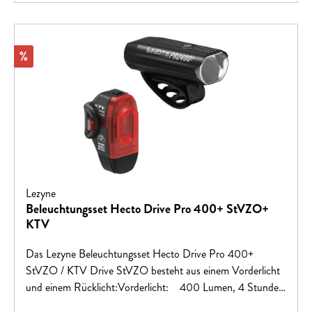
Rabatt
%
Lezyne
Beleuchtungsset Hecto Drive Pro 400+ StVZO+
KTV
Das Lezyne Beleuchtungsset Hecto Drive Pro 400+
StVZO / KTV Drive StVZO besteht aus einem Vorderlicht
und einem Rücklicht:Vorderlicht: 400 Lumen, 4 Stunden
Laufzeit StVZO-optimierte Linse CNC-gefrästes