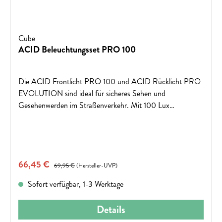
Cube
ACID Beleuchtungsset PRO 100
Die ACID Frontlicht PRO 100 und ACID Rücklicht PRO
EVOLUTION sind ideal für sicheres Sehen und
Gesehenwerden im Straßenverkehr. Mit 100 Lux
Leuchtkraft und integriertem Bremslicht bieten sie optimale
Sicht und Warnung. Das asymmetrische Frontlicht-Design
sorgt für eine mittige Positionierung und einen sauberen
Look. Das Set lässt sich dank Slide-Lock Lenkerhalter und
Verkaufspreis:
66,45 €
Regulärer Preis:
Silikonband werkzeuglos montieren. Es ist StVZO-
69,95 €
(Hersteller-UVP)
zugelassen, spritzwassergeschützt nach IPX5 und verfügt
Sofort verfügbar, 1-3 Werktage
über USB-C Anschlüsse.
Details