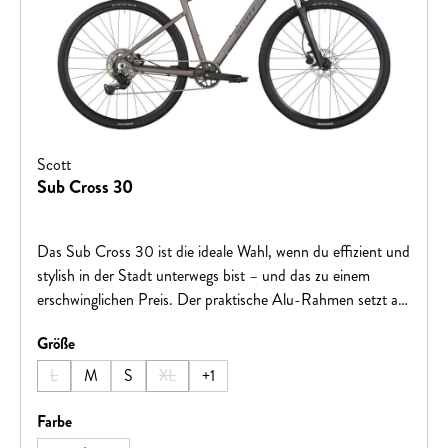
Scott
Sub Cross 30
Das Sub Cross 30 ist die ideale Wahl, wenn du effizient und
stylish in der Stadt unterwegs bist – und das zu einem
erschwinglichen Preis. Der praktische Alu-Rahmen setzt auf
Komfort und Stabilität – ein Traum für alle, die auf Touren
auswählen
Größe
gehen oder sich stressfrei ins Büro begeben wollen.Es ist
leicht und flink im Straßenverkehr und für unebene
L
M
S
XL
+
1
(Diese Option ist zurzeit nicht verfügbar.)
(Diese Option ist zurzeit nicht verfügbar.)
Streckenabschnitte mit einer 63-mm-Federgabel und
breiten Kenda Booster Reifen für alle Bedingungen
auswählen
Farbe
ausgerüstet. Der Shimano 9-Gang-Antrieb bietet genügend