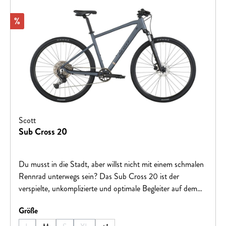
Schutzblech zu fahren.Hinweis: Fahrradspezifikationen
können ohne vorherige Ankündigung geändert werden.
Rabatt
%
Scott
Sub Cross 20
Du musst in die Stadt, aber willst nicht mit einem schmalen
Rennrad unterwegs sein? Das Sub Cross 20 ist der
verspielte, unkomplizierte und optimale Begleiter auf dem
Weg zur Arbeit, auf den du gewartet hast. Entwickelt, um
auswählen
Größe
maximalen Komfort, Stabilität und Benutzerfreundlichkeit
bei Fahrten durch die Stadt zu bieten, ist das Sub Cross 10