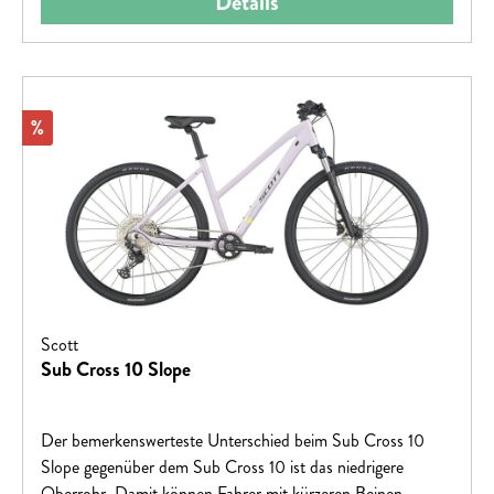
Details
Rabatt
%
Scott
Sub Cross 10 Slope
Der bemerkenswerteste Unterschied beim Sub Cross 10
Slope gegenüber dem Sub Cross 10 ist das niedrigere
Oberrohr. Damit können Fahrer mit kürzeren Beinen,