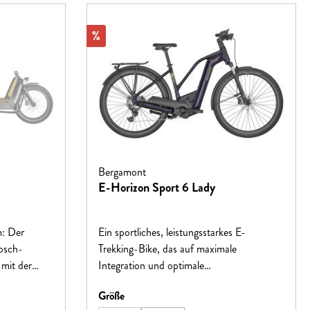
Rabatt
%
Bergamont
E-Horizon Sport 6 Lady
: Der
Ein sportliches, leistungsstarkes E-
Bosch-
Trekking-Bike, das auf maximale
mit der
Integration und optimale
ht das
Benutzerfreundlichkeit setzt. Das
auswählen
Größe
 Das
fortschrittliche Chassis-Konzept, in