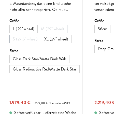
E-Mountainbike, das deine Brieftasche
ein vielseiti
nicht allzu sehr strapaziert. Ob raue
verschieden
Pendelstrecken oder leichte Singletrails –
tiefen Rahm
auswählen
auswä
Größe
Größe
mit seinem robusten Aluminiumrahmen,
Federgabel u
der leistungsfähigen Federgabel und dem
Sattelstütze
L (29" wheel)
M (29" wheel)
56cm
(Diese Option ist zurzeit nicht verfügbar.)
starken Bosch Performance Line CX
Die breiten
S (27,5" wheel)
XL (29" wheel)
Motor ist es bereit für jeden deiner Wege
SUV-Stollen
auswä
Farbe
(Diese Option ist zurzeit nicht verfügbar.)
und bringt dich auch die steilsten Anstiege
und erhöhte
Deep Gre
auswählen
Farbe
zuverlässig hinauf.
die zuverlä
für effektiv
Gloss Dark Star/Matte Dark Web
sorgen. Ange
Gloss Radioactive Red/Matte Dark Star
einem kraftv
Performance
500 Wh-Akku
zudem für d
ausgestattet
Verkaufspreis:
Verkaufspr
1.979,40 €
Regulärer Preis:
2.219,40 
3.299,00 €
(Hersteller-UVP)
Sofort verfügbar, Lieferzeit eine Woche
Sofort ve