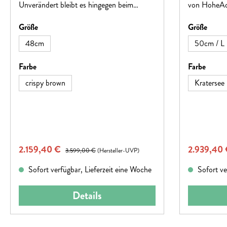
Unverändert bleibt es hingegen beim
von HoheAch
Höchstmaß an Antriebsausstattung
ist perfekt 
auswählen
auswä
Größe
Größe
(BOSCH Performance CX, PowerTube
einem hoch
625).
zuverlässig
48cm
50cm / L
SR Suntour
bietet es vo
auswählen
auswä
Farbe
Farbe
jedem Terrai
crispy brown
Kratersee
Steps EP801
Wh Akku gar
Power. Mit 
Gesamtgewic
und bereit f
Verkaufspreis:
Verkaufspr
2.159,40 €
Regulärer Preis:
2.939,40
3.599,00 €
(Hersteller-UVP)
Sofort verfügbar, Lieferzeit eine Woche
Sofort ve
Details