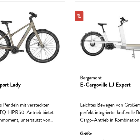
Rabatt
%
Bergamont
port Lady
E-Cargoville LJ Expert
 Pendeln mit versteckter
Leichtes Bewegen von Großem
 TQ-HPR50-Antrieb bietet
perfekt integrierte, kraftvolle 
moment, unterstützt von
Cargo-Antrieb in Kombination 
Wh-Intube-Akku und
Enviolo-Cargo-Schaltung mac
hlen
auswählen
Größe
re 1x10-Schaltung.
Fahren von Lasten zur Freude.