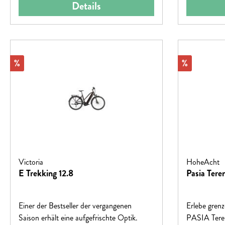
Details
Rabatt
Rabatt
%
%
Victoria
HoheAcht
E Trekking 12.8
Pasia Ter
Einer der Bestseller der vergangenen
Erlebe grenz
Saison erhält eine aufgefrischte Optik.
PASIA Teren