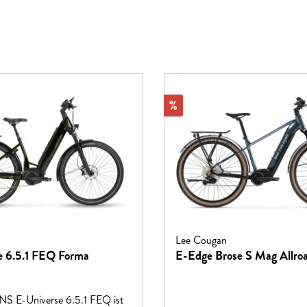
Rabatt
%
Lee Cougan
e 6.5.1 FEQ Forma
E-Edge Brose S Mag Allro
S E-Universe 6.5.1 FEQ ist