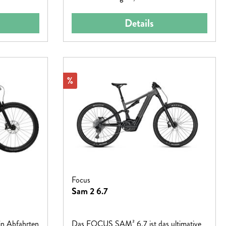
Details
Rabatt
%
Focus
Sam 2 6.7
 in Abfahrten
Das FOCUS SAM² 6.7 ist das ultimative