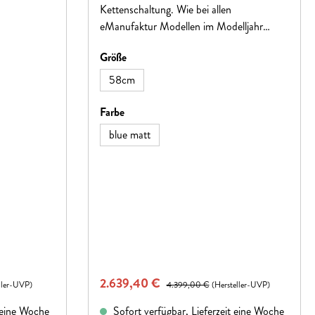
Kettenschaltung. Wie bei allen
eManufaktur Modellen im Modelljahr
2022 beträgt auch hier das zulässige
auswählen
Größe
Fahrzeug-Gesamtgewicht 149 kg. BOSCH
Performance CX Antrieb und PowerTube
58cm
625 sorgen für drehmoment- und
reichweitenstarke Unterstützung. Das
auswählen
Farbe
BOSCH Kiox Display sorgt künftig für die
blue matt
Navigation auf unbekannten Strecken.
Verkaufspreis:
2.639,40 €
Regulärer Preis:
ller-UVP)
4.399,00 €
(Hersteller-UVP)
t eine Woche
Sofort verfügbar, Lieferzeit eine Woche