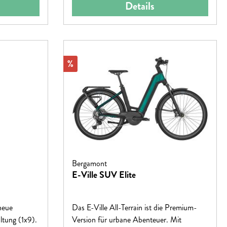
Details
Rabatt
%
Bergamont
E-Ville SUV Elite
neue
Das E-Ville All-Terrain ist die Premium-
ltung (1x9).
Version für urbane Abenteuer. Mit