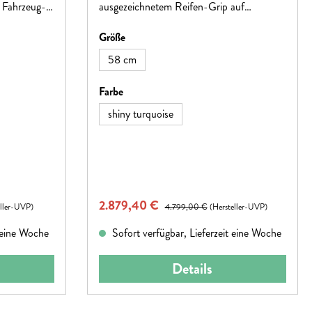
e Fahrzeug-
ausgezeichnetem Reifen-Grip auf
ten Vortrieb
unbefestigten Wegen, vielseitigen
auswählen
Größe
 Antrieb.
Montagemöglichkeiten und der Option für
einen zweiten Akku bietet es optimale
58 cm
Flexibilität. Das zulässige Gesamtgewicht
beträgt 160 kg.
auswählen
Farbe
shiny turquoise
Verkaufspreis:
2.879,40 €
Regulärer Preis:
eller-UVP)
4.799,00 €
(Hersteller-UVP)
t eine Woche
Sofort verfügbar, Lieferzeit eine Woche
Details