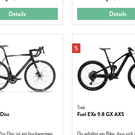
Details
Details
Rabatt
%
Trek
 Disc
Fuel EXe 9.8 GX AXS
ro Disc ist ein hochwertiges
Du erhältst ein Bike, dass sich