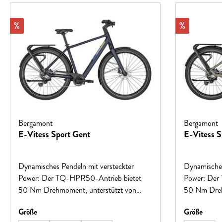
Rabatt
Rabatt
%
%
Bergamont
Bergamont
E-Vitess Sport Gent
E-Vitess S
Dynamisches Pendeln mit versteckter
Dynamisches
Power: Der TQ-HPR50-Antrieb bietet
Power: Der
50 Nm Drehmoment, unterstützt von
50 Nm Dreh
einem 360-Wh-Intube-Akku und
einem 360-
auswählen
auswä
Größe
Größe
Shimano Deore 1x10-Schaltung.
Shimano Deo