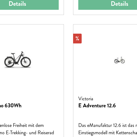
Details
Details
Rabatt
%
Victoria
eno 630Wh
E Adventure 12.6
enlose Freiheit mit dem
Das eManufaktur 12.6 ist das 
o E-Trekking- und Reiserad
Einstiegsmodell mit Kettenscha