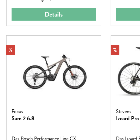
Details
Rabatt
Rabatt
%
%
Focus
Stevens
Sam 2 6.8
Izoard Pro
Das Bosch Performance Line CX
Das Izoard P