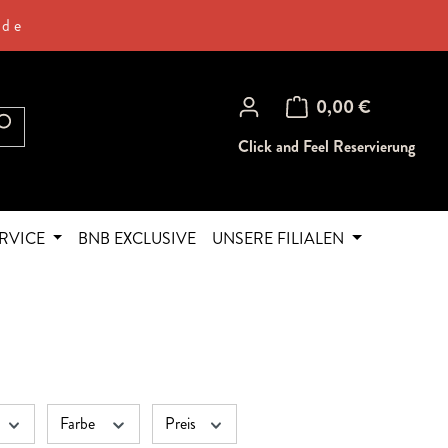
.de
Warenkorb enthält 0 Posi
0,00 €
Click and Feel Reservierung
RVICE
BNB EXCLUSIVE
UNSERE FILIALEN
Farbe
Preis