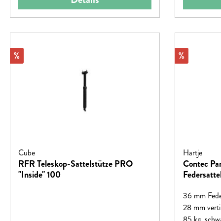
Rabatt
Rabatt
%
%
Cube
Hartje
RFR Teleskop-Sattelstütze PRO
Contec Pa
"Inside" 100
Federsatte
36 mm Feder
28 mm verti
85 kg, schw