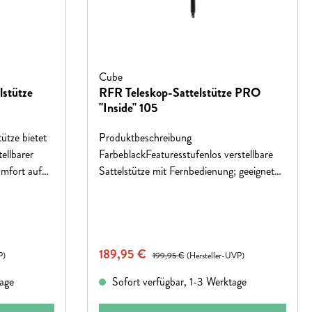
Cube
lstütze
RFR Teleskop-Sattelstütze PRO
"Inside" 105
tze bietet
Produktbeschreibung
ellbarer
FarbeblackFeaturesstufenlos verstellbare
omfort auf
Sattelstütze mit Fernbedienung; geeignet
langlebig,
für Rahmen mit Innenverlegung;
räder.
kompatibel mit allen CUBE Stealth Ready
Rahmen; Verstellbereich 105 mm; maximal
empfohlenes Gewicht 110 kgGröße(DxL)
Verkaufspreis:
189,95 €
Regulärer Preis:
27.2 x 400
P)
199,95 €
(Hersteller-UVP)
mmMaterialAluminiumGewicht738 g
tage
Sofort verfügbar, 1-3 Werktage