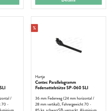
Rabatt
%
Hartje
Contec Parallelogramm
SLI
Federsattelstütze SP-060 SLI
ontal /
36 mm Federweg (24 mm horizontal /
t 70 -
28 mm vertikal), Fahrergewicht 70 -
Aluminium
85 kg, schwarzSB-verpackt, Aluminium