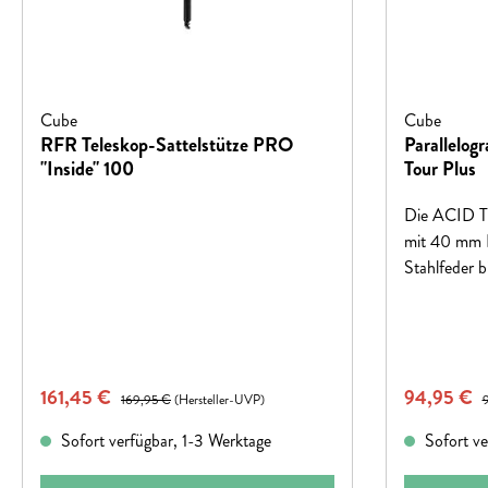
Cube
Cube
RFR Teleskop-Sattelstütze PRO
Parallelog
"Inside" 100
Tour Plus
Die ACID TO
mit 40 mm F
Stahlfeder 
unebenem Te
ideal für Tr
Verkaufspreis:
Verkaufspr
161,45 €
Regulärer Preis:
94,95 €
R
169,95 €
(Hersteller-UVP)
Sofort verfügbar, 1-3 Werktage
Sofort ve