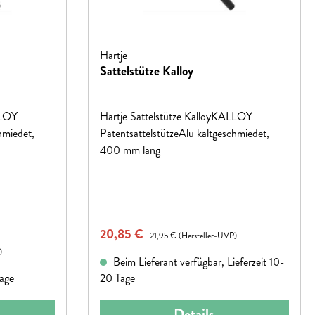
Hartje
Sattelstütze Kalloy
LLOY
Hartje Sattelstütze KalloyKALLOY
hmiedet,
PatentsattelstützeAlu kaltgeschmiedet,
400 mm lang
Verkaufspreis:
20,85 €
Regulärer Preis:
21,95 €
(Hersteller-UVP)
)
Beim Lieferant verfügbar, Lieferzeit 10-
tage
20 Tage
Details