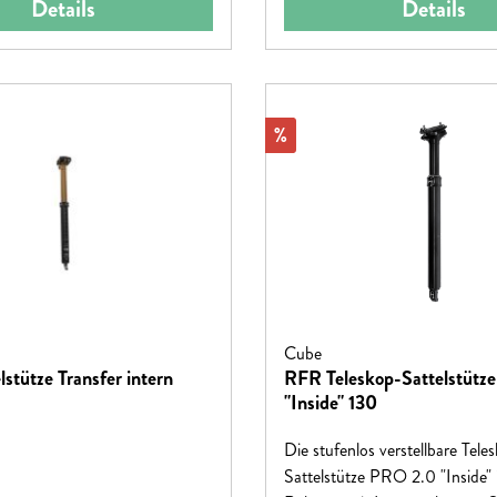
Details
Details
Rabatt
%
Cube
lstütze Transfer intern
RFR Teleskop-Sattelstütz
"Inside" 130
Die stufenlos verstellbare Tele
Sattelstütze PRO 2.0 "Inside" i