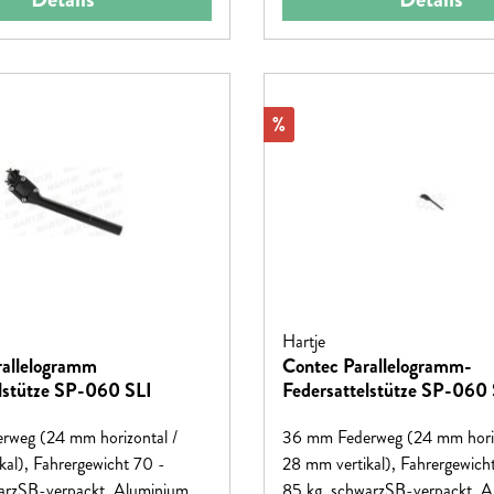
Rabatt
%
Hartje
rallelogramm
Contec Parallelogramm-
lstütze SP-060 SLI
Federsattelstütze SP-060 
weg (24 mm horizontal /
36 mm Federweg (24 mm horiz
kal), Fahrergewicht 70 -
28 mm vertikal), Fahrergewich
arzSB-verpackt, Aluminium
85 kg, schwarzSB-verpackt, 