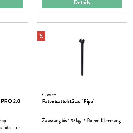
Details
Rabatt
%
Contec
e PRO 2.0
Patentsattelstütze "Pipe"
skop-
Zulassung bis 120 kg, 2-Bolzen Klemmung
st ideal für