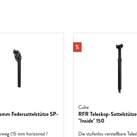
Rabatt
%
Cube
ramm Federsattelstütze SP-
RFR Teleskop-Sattelstütz
"Inside" 150
weg (15 mm horizontal /
Die stufenlos verstellbare Tele