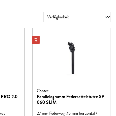
Rabatt
%
Contec
e PRO 2.0
Parallelogramm Federsattelstütze SP-
060 SLIM
skop-
27 mm Federweg (15 mm horizontal /