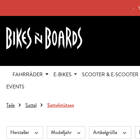
springen
Zur Hauptnavigation springen
- 
FAHRRÄDER
E-BIKES
SCOOTER & E-SCOOTER
EVENTS
Teile
Sattel
Sattelstützen
Hersteller
Modelljahr
Artikelgröße