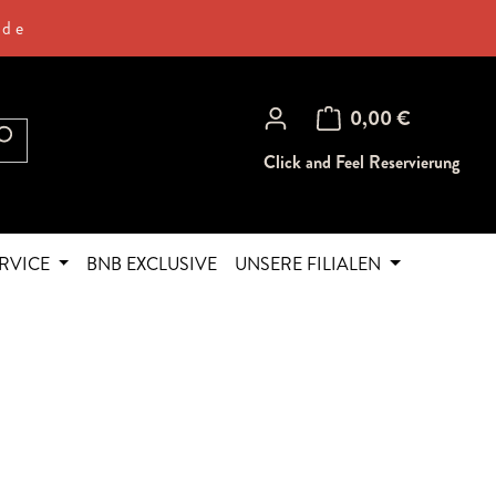
.de
Warenkorb enthält 0 Posi
0,00 €
Click and Feel Reservierung
RVICE
BNB EXCLUSIVE
UNSERE FILIALEN