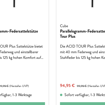
Cube
ramm-Federsattelstütze
Parallelogramm-Federsatte
Tour Plus
UR Plus Sattelstütze bietet
Die ACID TOUR Plus Sattelstü
ederweg und einstellbarer
mit 40 mm Federweg und einst
bis 125 kg hohen Komfort auf
Stahlfeder bis 125 kg hohen K
rrain. Robust und langlebig,
unebenem Terrain. Robust und 
ekking- und Tourenräder.
ideal für Trekking- und Touren
eis:
Verkaufspreis:
egulärer Preis:
94,95 €
Regulärer Preis:
99,95 €
(Hersteller-UVP)
99,95 €
(Hersteller-UV
rfügbar, 1-3 Werktage
Sofort verfügbar, 1-3 Werk