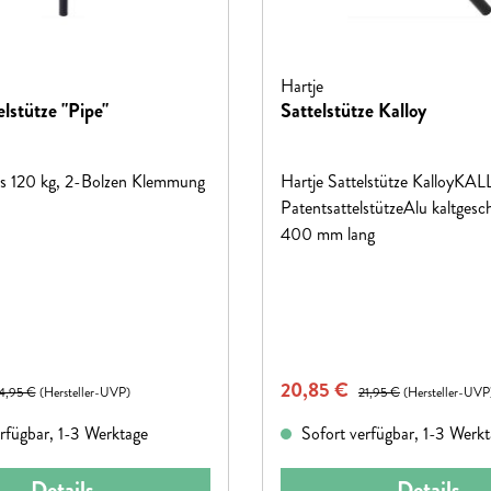
Hartje
lstütze "Pipe"
Sattelstütze Kalloy
is 120 kg, 2-Bolzen Klemmung
Hartje Sattelstütze KalloyKA
PatentsattelstützeAlu kaltgesc
400 mm lang
eis:
Verkaufspreis:
gulärer Preis:
20,85 €
Regulärer Preis:
4,95 €
(Hersteller-UVP)
21,95 €
(Hersteller-UVP
rfügbar, 1-3 Werktage
Sofort verfügbar, 1-3 Werk
Details
Details