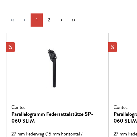
Seite
Seite
1
2
Rabatt
Rabatt
%
%
Contec
Contec
Parallelogramm Federsattelstütze SP-
Parallelog
060 SLIM
060 SLIM
27 mm Federweg (15 mm horizontal /
27 mm Feder