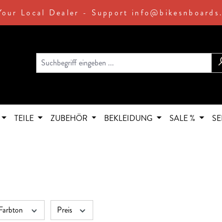
Your Local Dealer - Support info@bikesnboards
TEILE
ZUBEHÖR
BEKLEIDUNG
SALE %
SE
Farbton
Preis