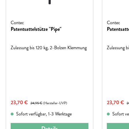
Contec
Contec
Patentsattelstütze "Pipe"
Patentsatte
Zulassung bis 120 kg, 2-Bolzen Klemmung
Zulassung b
Verkaufspreis:
Verkaufspr
23,70 €
Regulärer Preis:
23,70 €
Re
24,95 €
(Hersteller-UVP)
2
Sofort verfügbar, 1-3 Werktage
Sofort ve
Details