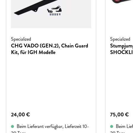
Specialized
Specialized
CHG VADO (GEN.2), Chain Guard
Stumpjum
Kit, für IGH Modelle
SHOCKL
Regulärer Preis:
Regulärer P
24,00 €
75,00 €
Beim Lieferant verfügbar, Lieferzeit 10-
Beim Liefe