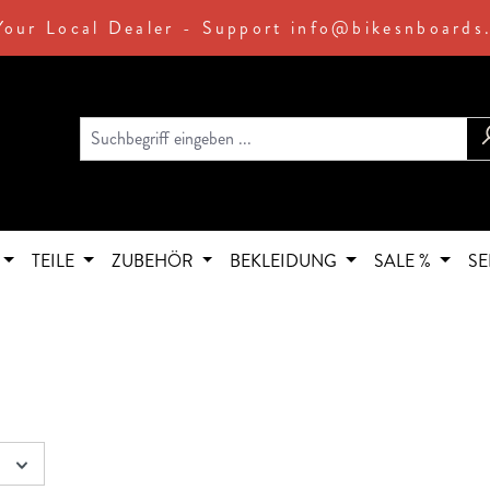
Your Local Dealer - Support info@bikesnboards
TEILE
ZUBEHÖR
BEKLEIDUNG
SALE %
SE
s