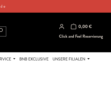
.de
Warenkorb enthält 0 Posi
0,00 €
Click and Feel Reservierung
RVICE
BNB EXCLUSIVE
UNSERE FILIALEN