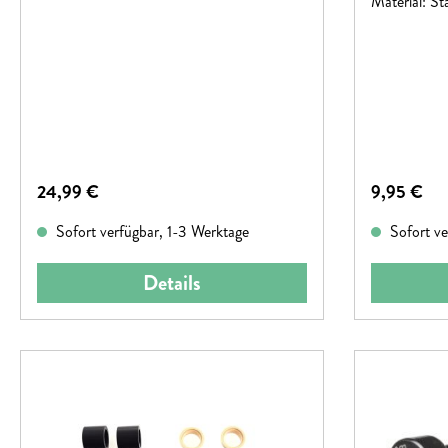
Material: St
Regulärer Preis:
Regulärer P
24,99 €
9,95 €
Sofort verfügbar, 1-3 Werktage
Sofort ve
Details