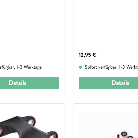
reis:
Regulärer Preis:
12,95 €
rfügbar, 1-3 Werktage
Sofort verfügbar, 1-3 Werk
Details
Details