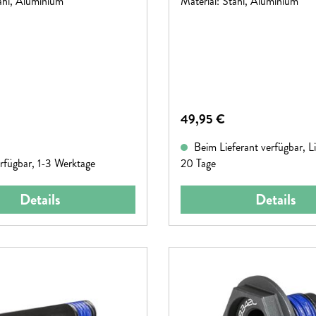
ahl, Aluminium
Material: Stahl, Aluminium
Regulärer Preis:
49,95 €
reis:
Beim Lieferant verfügbar, Li
rfügbar, 1-3 Werktage
20 Tage
Details
Details