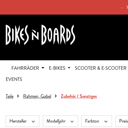
springen
Zur Hauptnavigation springen
- 
FAHRRÄDER
E-BIKES
SCOOTER & E-SCOOTER
EVENTS
Teile
Rahmen, Gabel
Zubehör / Sonstiges
Hersteller
Modelljahr
Farbton
Prei