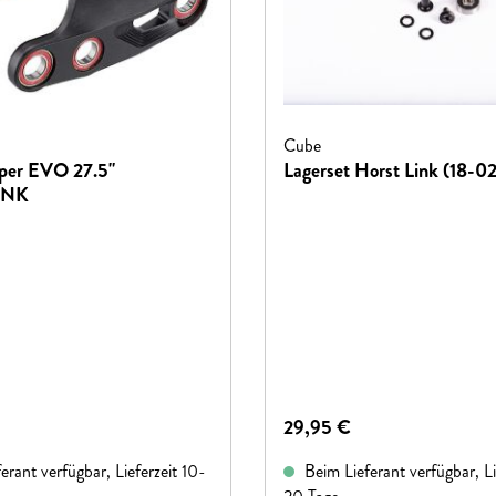
Cube
per EVO 27.5"
Lagerset Horst Link (18-0
INK
reis:
Regulärer Preis:
29,95 €
rant verfügbar, Lieferzeit 10-
Beim Lieferant verfügbar, Li