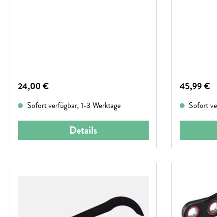
Regulärer Preis:
Regulärer P
24,00 €
45,99 €
Sofort verfügbar, 1-3 Werktage
Sofort ve
Details