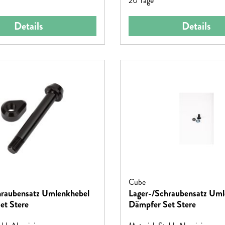
20 Tage
Details
Details
Cube
hraubensatz Umlenkhebel
Lager-/Schraubensatz Uml
et Stere
Dämpfer Set Stere