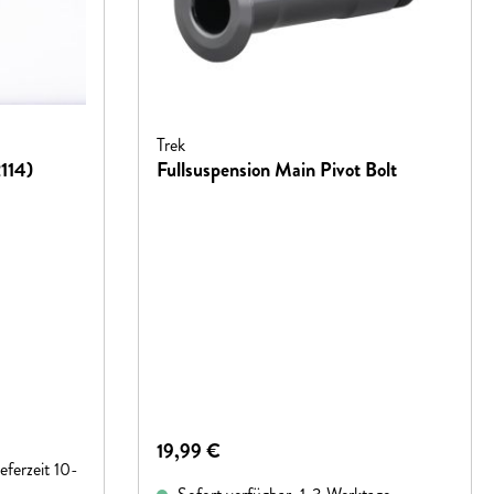
Trek
2114)
Fullsuspension Main Pivot Bolt
Regulärer Preis:
19,99 €
eferzeit 10-