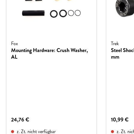
Fox
Trek
Mounting Hardware: Crush Washer,
Steel Sho
AL
mm
Regulärer Preis:
Regulärer P
24,76 €
10,99 €
z. Zt. nicht verfügbar
z. Zt. nic