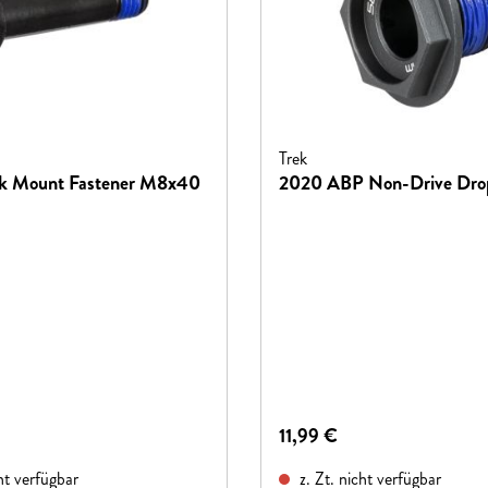
Trek
ck Mount Fastener M8x40
2020 ABP Non-Drive Drop
reis:
Regulärer Preis:
11,99 €
ht verfügbar
z. Zt. nicht verfügbar