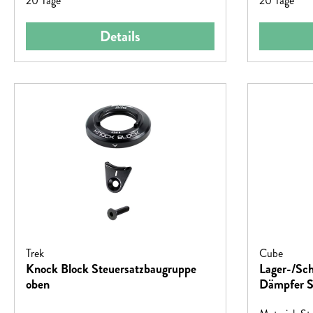
20 Tage
20 Tage
Details
Trek
Cube
Knock Block Steuersatzbaugruppe
Lager-/Sc
oben
Dämpfer S