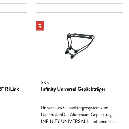
Rabatt
%
SKS
8" RILink
Infinity Universal Gepäckträger
Universelles Gepäckträgersystem zum
NachrüstenDer Aluminium Gepäckträger
INFINITY UNIVERSAL bietet unendlich
viele Möglichkeiten einer Anpassung an