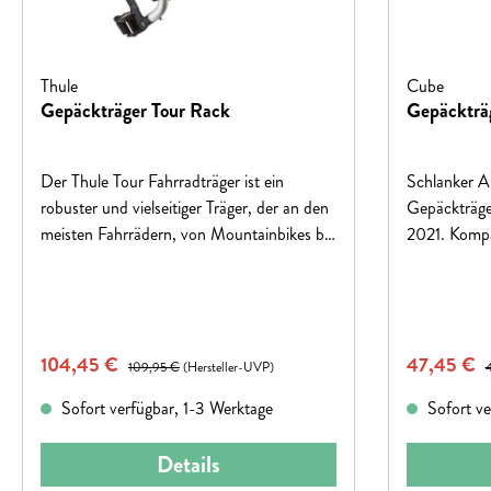
Thule
Cube
Gepäckträger Tour Rack
Gepäckträg
Der Thule Tour Fahrradträger ist ein
Schlanker 
robuster und vielseitiger Träger, der an den
Gepäckträ
meisten Fahrrädern, von Mountainbikes bis
2021. Kompa
Rennrädern, montiert werden kann. Er
Reifen bis 
ermöglicht es, Ihr Fahrrad sicher und stabil
RILink-Schn
mit Ausrüstung zu beladen, ohne dass
Aufsatz nac
diese verrutscht. Die Montage ist einfach,
Verkaufspreis:
Verkaufspr
104,45 €
Regulärer Preis:
47,45 €
R
und Sie können problemlos Packtaschen,
109,95 €
(Hersteller-UVP)
Fahrradkörbe und Zubehör anbringen.
Sofort verfügbar, 1-3 Werktage
Sofort ve
Details