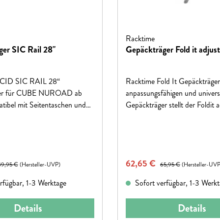
Racktime
er SIC Rail 28"
Gepäckträger Fold it adjus
ACID SIC RAIL 28“
Racktime Fold It Gepäckträge
ger für CUBE NUROAD ab
anpassungsfähigen und univers
tibel mit Seitentaschen und
Gepäckträger stellt der Foldit a
45 mm (rahmenabhängig).
dar. Durch die verstellbaren F
ittstelle via RAIL 100 mm
kann er problemlos an zahlrei
hrüstbar.
28“ Fahrrädern befestigt werd
eis:
Verkaufspreis:
egulärer Preis:
62,65 €
Regulärer Preis:
49,95 €
(Hersteller-UVP)
65,95 €
(Hersteller-UVP
rfügbar, 1-3 Werktage
Sofort verfügbar, 1-3 Werk
Details
Details