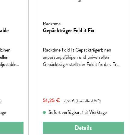
Racktime
table
Gepäckträger Fold it Fix
rEinen
Racktime Fold It GepäckträgerEinen
ellen
anpassungsfähigen und universellen
djustable
Gepäckträger stellt der Foldit fix dar. Er
ußbleche
kann problemlos an zahlreichen 28“
chen 26“ und
Fahrrädern befestigt werden
en
Verkaufspreis:
51,25 €
Regulärer Preis:
)
53,95 €
(Hersteller-UVP)
tage
Sofort verfügbar, 1-3 Werktage
Details