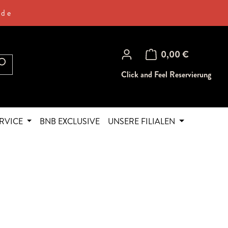
.de
Warenkorb enthält 0 Posi
0,00 €
Click and Feel Reservierung
RVICE
BNB EXCLUSIVE
UNSERE FILIALEN