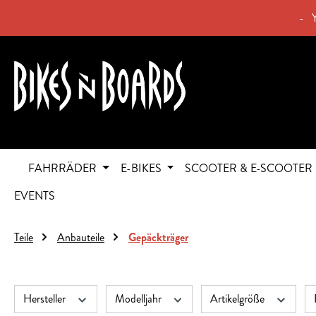
springen
Zur Hauptnavigation springen
- 
FAHRRÄDER
E-BIKES
SCOOTER & E-SCOOTER
EVENTS
Teile
Anbauteile
Gepäckträger
Hersteller
Modelljahr
Artikelgröße