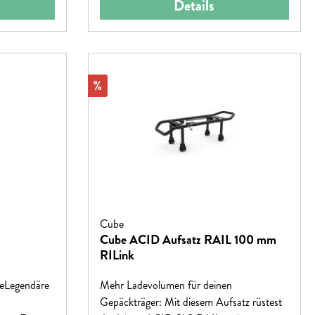
Details
en von
Reflektor>Halterung für Rücklicht>Maße L
tibel mit
x B x H 54 x 12,7 x 8,1 cm >Gewicht 375
L 27,5" und
(einzeln)>
rn mit
Rabatt
%
ür
0
toffmax.
zlich zu
tbeladung)
Cube
Cube ACID Aufsatz RAIL 100 mm
RILink
eLegendäre
Mehr Ladevolumen für deinen
Gepäckträger: Mit diesem Aufsatz rüstest