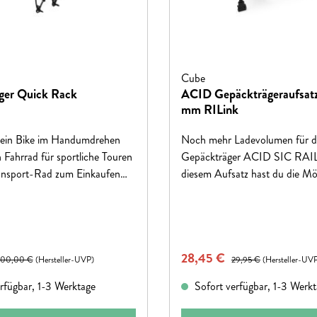
Cube
ger Quick Rack
ACID Gepäckträgeraufsat
mm RILink
dein Bike im Handumdrehen
Noch mehr Ladevolumen für d
 Fahrrad für sportliche Touren
Gepäckträger ACID SIC RAIL
ansport-Rad zum Einkaufen
diesem Aufsatz hast du die Mög
– so bleibst du komplett
RILink und Federklappe an de
 nur 15 Sekunden ist der
Gepäckträger SIC RAIL 27,5"
epäckträger montiert und in
nachzurüsten (auch Boost-Mod
den wieder demontiert. Die
Federklappe ermöglicht es dir 
eis:
Verkaufspreis:
egulärer Preis:
28,45 €
Regulärer Preis:
 einem Rohrdurchmesser von
kleines Gepäck zu sichern, wä
100,00 €
(Hersteller-UVP)
29,95 €
(Hersteller-UV
agen eine Zuladung von bis zu
RILink dir die optimale Befest
rfügbar, 1-3 Werktage
Sofort verfügbar, 1-3 Werk
m. Natürlich ist der Quick
ACID-Taschen und ACID-Kö
e unsere Halterungssysteme
ermöglicht.Gewicht395