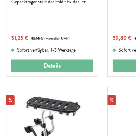
Gepäckträger stellt der Foldit fix dar. Er
kann problemlos an zahlreichen 28“
Fahrrädern befestigt werden
Verkaufspreis:
Verkaufspr
51,25 €
Regulärer Preis:
59,80 €
R
53,95 €
(Hersteller-UVP)
Sofort verfügbar, 1-3 Werktage
Sofort ve
Details
Rabatt
Rabatt
%
%