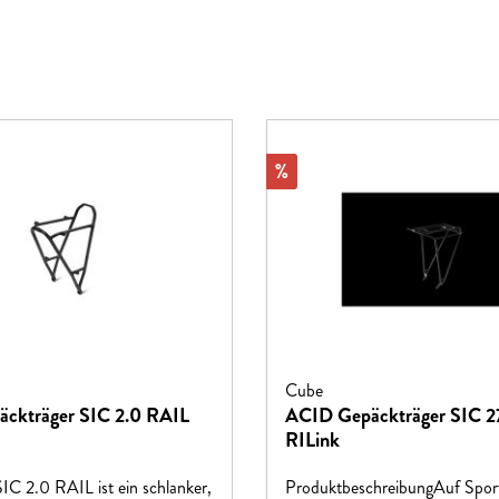
Rabatt
%
Cube
ckträger SIC 2.0 RAIL
ACID Gepäckträger SIC 2
RILink
C 2.0 RAIL ist ein schlanker,
ProduktbeschreibungAuf Spor