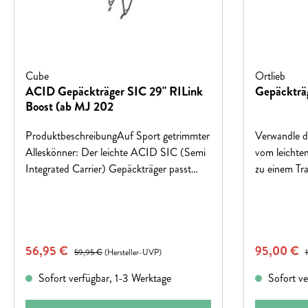
Cube
Ortlieb
ACID Gepäckträger SIC 29" RILink
Gepäckträ
Boost (ab MJ 202
ProduktbeschreibungAuf Sport getrimmter
Verwandle 
Alleskönner: Der leichte ACID SIC (Semi
vom leichten
Integrated Carrier) Gepäckträger passt
zu einem Tr
durch sein sportliches Auftreten und seine
und Pendeln 
zahlreichen Features perfekt zu deinem
flexibel. In
CUBE Mountainbike.
praktische G
FarbeblackFeatureskompatibel mit 29"
nur 5 Sekun
Verkaufspreis:
Verkaufspr
56,95 €
Regulärer Preis:
95,00 €
R
CUBE Mountainbikes ab Modelljahr 2020
Streben mit
59,95 €
(Hersteller-UVP)
mit BOOST Hinterbau und SIC-
10 mm vertr
Sofort verfügbar, 1-3 Werktage
Sofort ve
Schnittstelle; Federklappe; kompatibel mit
20 Kilogram
ACID Schutzblechen; RILink kompatibel;
Rack für all