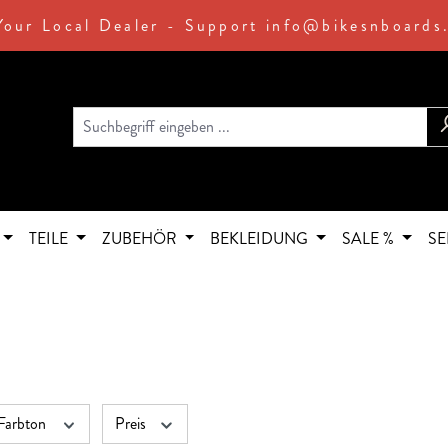
Your Local Dealer - Support info@bikesnboards
TEILE
ZUBEHÖR
BEKLEIDUNG
SALE %
SE
Farbton
Preis