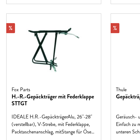
Rabatt
Rabatt
%
%
Fox Parts
Thule
H.-R.-Gepäckträger mit Federklappe
Gepäckträ
STTGT
IDEALE H.R.-GepäckträgerAlu, 26"-28"
Geräusch- u
(verstellbar), V-Strebe, mit Federklappe,
Einfach zu montieren.
Packtaschenanschlag, mitStange für Ösen
unteren Sch
und Rohrsteg, Rohr-Ø 10 mm, tragfähig
Verbesserun