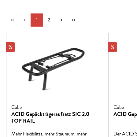
Seite
Seite
1
2
Rabatt
Rabatt
%
%
Cube
Cube
ACID Gepäckträgeraufsatz SIC 2.0
ACID Gepä
TOP RAIL
Mehr Flexibilität, mehr Stauraum, mehr
Der ACID SI