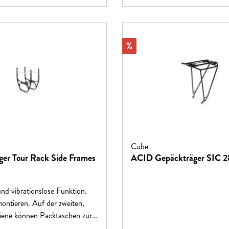
Rabatt
%
Cube
ger Tour Rack Side Frames
ACID Gepäckträger SIC 2
nd vibrationslose Funktion.
 Auf der zweiten,
iene können Packtaschen zur
g der Fahreigenschaften weiter