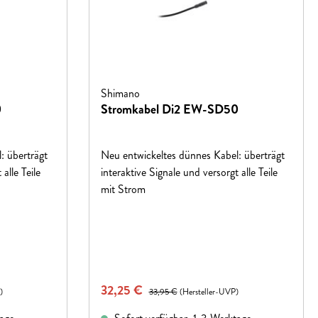
Shimano
0
Stromkabel Di2 EW-SD50
: überträgt
Neu entwickeltes dünnes Kabel: überträgt
alle Teile
interaktive Signale und versorgt alle Teile
mit Strom
Verkaufspreis:
32,25 €
Regulärer Preis:
)
33,95 €
(Hersteller-UVP)