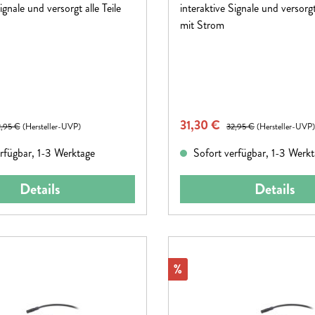
ignale und versorgt alle Teile
interaktive Signale und versorgt 
mit Strom
eis:
Verkaufspreis:
gulärer Preis:
31,30 €
Regulärer Preis:
,95 €
(Hersteller-UVP)
32,95 €
(Hersteller-UVP)
rfügbar, 1-3 Werktage
Sofort verfügbar, 1-3 Werk
Details
Details
Rabatt
%