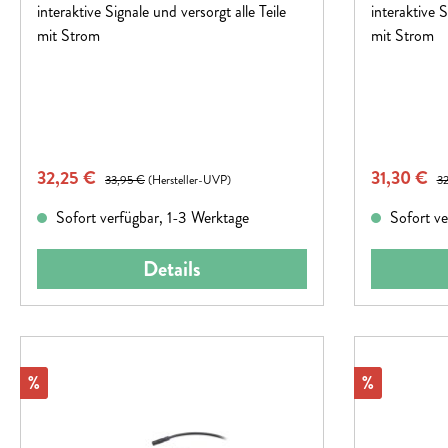
interaktive Signale und versorgt alle Teile
interaktive S
mit Strom
mit Strom
Verkaufspreis:
Verkaufspr
32,25 €
Regulärer Preis:
31,30 €
Re
33,95 €
(Hersteller-UVP)
32
Sofort verfügbar, 1-3 Werktage
Sofort ve
Details
Rabatt
Rabatt
%
%