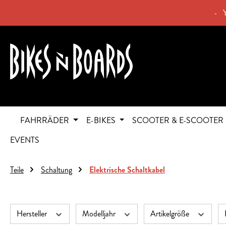
springen
Zur Hauptnavigation springen
- 
FAHRRÄDER
E-BIKES
SCOOTER & E-SCOOTER
EVENTS
Teile
Schaltung
Elektrische Schaltkabel
Hersteller
Modelljahr
Artikelgröße