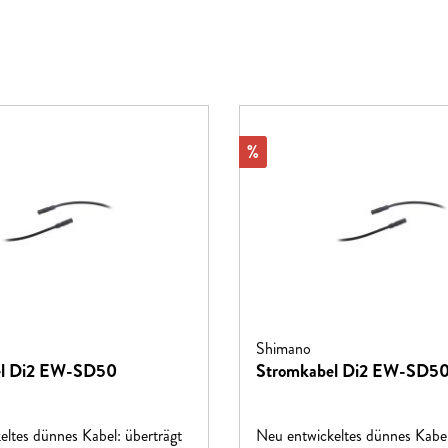
Rabatt
%
Shimano
el Di2 EW-SD50
Stromkabel Di2 EW-SD5
eltes dünnes Kabel: überträgt
Neu entwickeltes dünnes Kabel