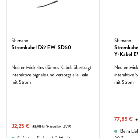
Shimano
Shimano
Stromkabel Di2 EW-SD50
Stromkabel
Y-Kabel 
Neu entwickeltes dünnes Kabel: überträgt
Neu entwick
interaktive Signale und versorgt alle Teile
interaktive S
mit Strom
mit Strom
Verkaufspr
77,85 €
Re
8
Verkaufspreis:
32,25 €
Regulärer Preis:
33,95 €
(Hersteller-UVP)
Beim Liefe