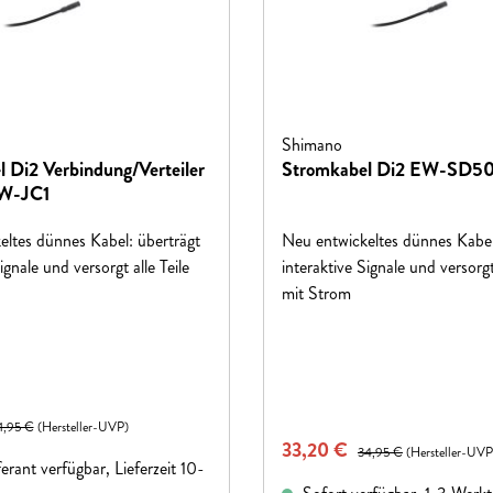
Shimano
 Di2 Verbindung/Verteiler
Stromkabel Di2 EW-SD5
EW-JC1
eltes dünnes Kabel: überträgt
Neu entwickeltes dünnes Kabel
ignale und versorgt alle Teile
interaktive Signale und versorgt 
mit Strom
eis:
gulärer Preis:
1,95 €
(Hersteller-UVP)
Verkaufspreis:
33,20 €
Regulärer Preis:
34,95 €
(Hersteller-UVP
rant verfügbar, Lieferzeit 10-