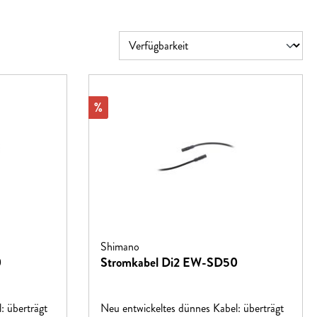
Rabatt
%
Shimano
0
Stromkabel Di2 EW-SD50
: überträgt
Neu entwickeltes dünnes Kabel: überträgt