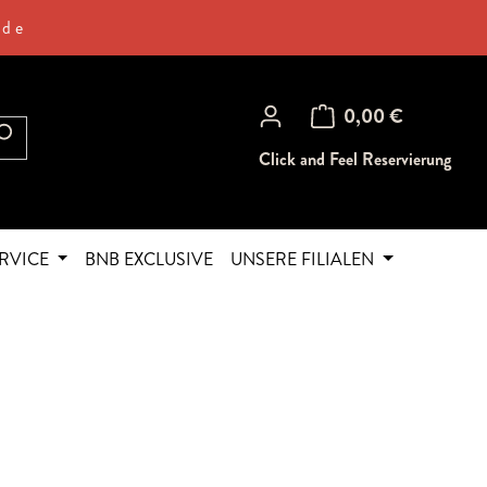
.de
Warenkorb enthält 0 Posi
0,00 €
Click and Feel Reservierung
RVICE
BNB EXCLUSIVE
UNSERE FILIALEN