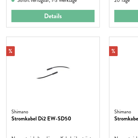
Sofort verfügbar, 1-3 Werktage
20 Tage
Details
Rabatt
Rabatt
%
%
Shimano
Shimano
Stromkabel Di2 EW-SD50
Stromkab