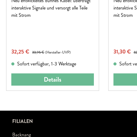
Neu entwickeltes dünnes Kabel: überträgt
Neu entwick
interaktive Signale und versorgt alle Teile
interaktive S
mit Strom
mit Strom
Verkaufspreis:
Verkaufspr
32,25 €
Regulärer Preis:
31,30 €
Re
33,95 €
(Hersteller-UVP)
32
Sofort verfügbar, 1-3 Werktage
Sofort ve
Details
FILIALEN
Backnang