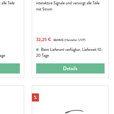
alle Teile
interaktive Signale und versorgt alle Teile
mit Strom
Verkaufspreis:
32,25 €
Regulärer Preis:
33,95 €
(Hersteller-UVP)
Beim Lieferant verfügbar, Lieferzeit 10-
tage
20 Tage
Details
Rabatt
%