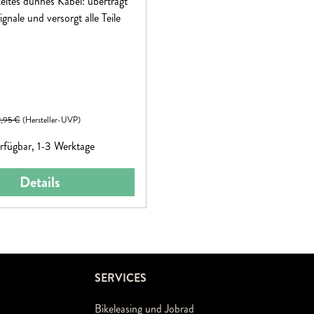
eltes dünnes Kabel: überträgt
ignale und versorgt alle Teile
eis:
gulärer Preis:
,95 €
(Hersteller-UVP)
rfügbar, 1-3 Werktage
Details
SERVICES
Bikeleasing und Jobrad