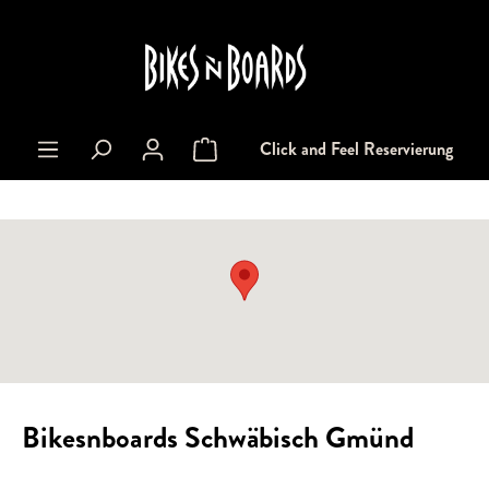
alt springen
Click and Feel Reservierung
Warenkorb enthält 0 Positionen. Der Gesa
Bikesnboards Schwäbisch Gmünd