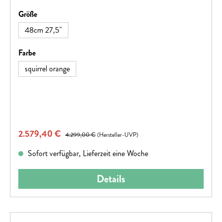
Farbdisplay und die eFlow App bieten zusätzliche Features
auswählen
Größe
wie Tourenwahl und Navigation. Mit Luftfedergabel,
hydraulischen Scheibenbremsen und einer Shimano Deore
48cm 27,5"
Kettenschaltung ist es für vielseitige Einsätze gerüstet.
auswählen
Farbe
squirrel orange
Verkaufspreis:
2.579,40 €
Regulärer Preis:
4.299,00 €
(Hersteller-UVP)
Sofort verfügbar, Lieferzeit eine Woche
Details