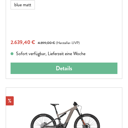
blue matt
Verkaufspreis:
2.639,40 €
Regulärer Preis:
4.399,00 €
(Hersteller-UVP)
Sofort verfügbar, Lieferzeit eine Woche
Details
Rabatt
%