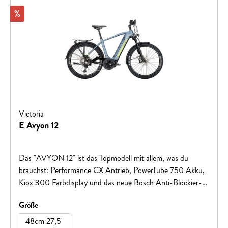
Rabatt
%
Victoria
E Avyon 12
Das "AVYON 12" ist das Topmodell mit allem, was du
brauchst: Performance CX Antrieb, PowerTube 750 Akku,
Kiox 300 Farbdisplay und das neue Bosch Anti-Blockier-
System (ABS). Mit luftgefederter Gabel, gefederter
auswählen
Größe
Sattelstütze, elf Gängen, eRuban SUV-Allround-Bereifung
von Continental und LED-Frontscheinwerfer mit
48cm 27,5"