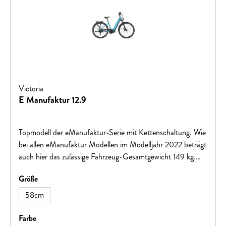
Victoria
E Manufaktur 12.9
Topmodell der eManufaktur-Serie mit Kettenschaltung. Wie
bei allen eManufaktur Modellen im Modelljahr 2022 beträgt
auch hier das zulässige Fahrzeug-Gesamtgewicht 149 kg.
BOSCH Performance CX Antrieb und PowerTube 625
auswählen
Größe
sorgen für drehmoment- und reichweitenstarke
Unterstützung. Das BOSCH Kiox Display sorgt künftig für
58cm
die Navigation auf unbekannten Strecken.
auswählen
Farbe