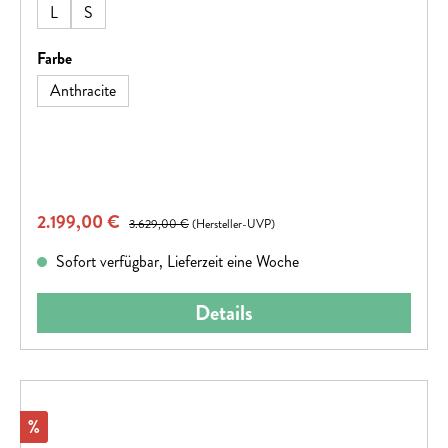
L
S
auswählen
Farbe
Anthracite
Verkaufspreis:
2.199,00 €
Regulärer Preis:
3.629,00 €
(Hersteller-UVP)
Sofort verfügbar, Lieferzeit eine Woche
Details
Rabatt
%