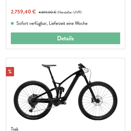
Verkaufspreis:
2.759,40 €
Regulärer Preis:
4.599,00 €
(Hersteller-UVP)
Sofort verfügbar, Lieferzeit eine Woche
Details
Rabatt
%
Trek