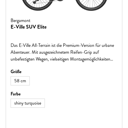
Bergamont
E-Ville SUV Elite
Das E-Ville All-Terrain ist die Premium-Version für urbane
Abenteuer. Mit ausgezeichnetem Reifen-Grip auf
unbefestigten Wegen, vielseitigen Montagemöglichkeiten
und der Option für einen zweiten Akku bietet es optimale
auswählen
Größe
Flexibilität. Das zulässige Gesamtgewicht beträgt 160 kg.
58 cm
auswählen
Farbe
shiny turquoise