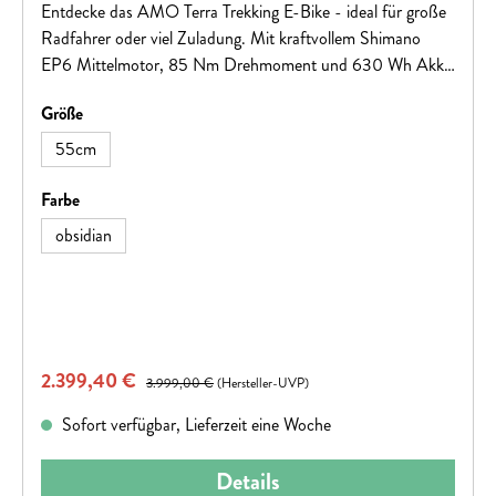
Entdecke das AMO Terra Trekking E-Bike - ideal für große
Radfahrer oder viel Zuladung. Mit kraftvollem Shimano
EP6 Mittelmotor, 85 Nm Drehmoment und 630 Wh Akku
bietet es ausreichend Power und Reichweite. Die Shimano
auswählen
Größe
Deore RD-M6100 Kettenschaltung sorgt für geschmeidige
Fahrt und präzise Schaltvorgänge. Die Shimano 4-Kolben
55cm
Bremsanlage gewährleistet volle Kontrolle. Geeignet für City
und Touren, mit zusätzlichem Komfort durch die gefederte
auswählen
Farbe
100 mm Suntour Gabel. Mach dich bereit für deine nächste
obsidian
Tour mit AMO Terra!
Verkaufspreis:
2.399,40 €
Regulärer Preis:
3.999,00 €
(Hersteller-UVP)
Sofort verfügbar, Lieferzeit eine Woche
Details