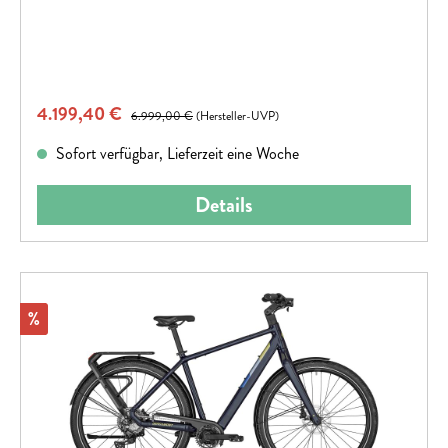
herausziehst.
Verkaufspreis:
4.199,40 €
Regulärer Preis:
6.999,00 €
(Hersteller-UVP)
Sofort verfügbar, Lieferzeit eine Woche
Details
Rabatt
%