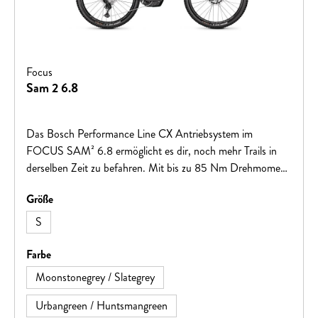
Focus
Sam 2 6.8
Das Bosch Performance Line CX Antriebsystem im
FOCUS SAM² 6.8 ermöglicht es dir, noch mehr Trails in
derselben Zeit zu befahren. Mit bis zu 85 Nm Drehmoment
unterstützt dich die kraftvolle Antriebseinheit auch bei
auswählen
Größe
steilen Anstiegen. Trotz der starken Motorunterstützung
bleibt das Bike spielerisch kontrollierbar, selbst auf
S
herausfordernden Trail-Passagen. Die 750 Wh Slide-Out-
Batterie kann über die integrierte Ladebuchse am Sitzrohr
auswählen
Farbe
des E-MTBs geladen werden oder leicht und schnell ohne
Moonstonegrey / Slategrey
Werkzeug entnommen werden, indem du die Schnalle der
Abdeckung entriegelst und die Batterie an der Lasche
Urbangreen / Huntsmangreen