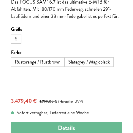
Das FOCUS SAM² 6.7 ist das ultimative E-MTB für
Abfahrten. Mit 180/170 mm Federweg, schnellen 29"-
Laufrädern und einer 38 mm-Federgabel ist es perfekt für
anspruchsvolles Gelände. Dank des Bosch Performance
auswählen
Größe
Line CX E-Antriebs und einer 625 Wh-Batterie macht auch
das Bergauffahren Spaß. Mit einer SR Suntour Durolux 38
S
Federgabel, einer F.O.L.D. Kinematik mit RockShox Deluxe
Select Stahlfederdämpfer, einer SRAM NX Eagle Schaltung
auswählen
Farbe
und Sram DB8 4-Kolben-Bremsen ist es bereit für jedes
Rustorange / Rustbrown
Slategrey / Magicblack
Trail-Abenteuer.
Verkaufspreis:
3.479,40 €
Regulärer Preis:
5.799,00 €
(Hersteller-UVP)
Sofort verfügbar, Lieferzeit eine Woche
Details