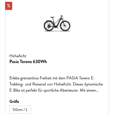
Rabatt
%
HoheAcht
Pasia Tereno 630Wh
Erlebe grenzenlose Freiheit mit dem PASIA Tereno E-
Trekking- und Reiserad von HoheAcht. Dieses dynamische
E-Bike ist perfekt für sportliche Abenteurer. Mit einem
hochwertigen Aluminium-Rahmen, zuverlässigen Shimano-
auswählen
Größe
Bremsen und einer SR Suntour MOBIE25-AIR Federgabel
bietet es volle Kontrolle und Komfort auf jedem Terrain. Der
50cm / L