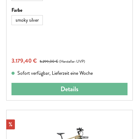
Fernlichtfunktion.
auswählen
Farbe
smoky silver
Verkaufspreis:
3.179,40 €
Regulärer Preis:
5.299,00 €
(Hersteller-UVP)
Sofort verfügbar, Lieferzeit eine Woche
Details
Rabatt
%