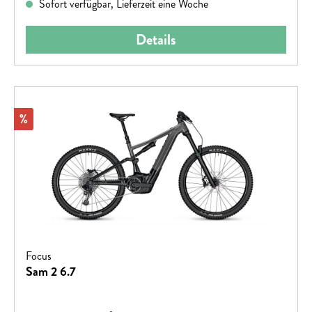
Sofort verfügbar, Lieferzeit eine Woche
Details
Rabatt
%
Focus
Sam 2 6.7