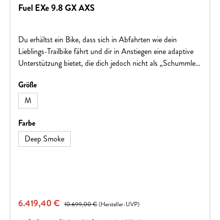
Fuel EXe 9.8 GX AXS
Du erhältst ein Bike, dass sich in Abfahrten wie dein
Lieblings-Trailbike fährt und dir in Anstiegen eine adaptive
Unterstützung bietet, die dich jedoch nicht als „Schummler“
dastehen lässt. Sein kompakter, kraftvoller TQ-Antrieb ist
auswählen
Größe
für den Trail abgestimmt und besonders leise, damit du das
Fahrerlebnis und das natürliche Tretgefühl in vollen Zügen
M
genießen kannst. Der smarte Ladeanschluss, das elegant
integrierte Display und die diskreten Bedienelemente sorgen
auswählen
Farbe
dafür, dass die cleane Optik eines traditionellen
Deep Smoke
Mountainbikes erhalten bleibt. Das aufgewertete
RockShox-Fahrwerk mit 150 mm Federweg vorne und
140 mm hinten spricht butterweich an und bügelt selbst
größere Hindernisse auf dem Trail glatt.
Verkaufspreis:
6.419,40 €
Regulärer Preis:
10.699,00 €
(Hersteller-UVP)