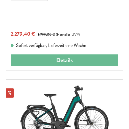
Verkaufspreis:
2.279,40 €
Regulärer Preis:
3.799,00 €
(Hersteller-UVP)
Sofort verfügbar, Lieferzeit eine Woche
Details
Rabatt
%