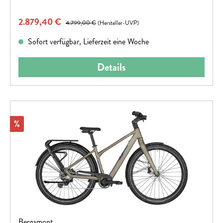
Verkaufspreis:
2.879,40 €
Regulärer Preis:
4.799,00 €
(Hersteller-UVP)
Sofort verfügbar, Lieferzeit eine Woche
Details
Rabatt
%
Bergamont