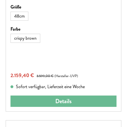
CX, PowerTube 625).
auswählen
Größe
48cm
auswählen
Farbe
crispy brown
Verkaufspreis:
2.159,40 €
Regulärer Preis:
3.599,00 €
(Hersteller-UVP)
Sofort verfügbar, Lieferzeit eine Woche
Details