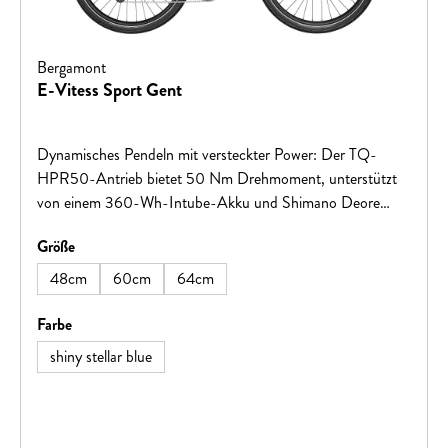
Bergamont
E-Vitess Sport Gent
Dynamisches Pendeln mit versteckter Power: Der TQ-
HPR50-Antrieb bietet 50 Nm Drehmoment, unterstützt
von einem 360-Wh-Intube-Akku und Shimano Deore
1x10-Schaltung. Innovatives Licht- und Sicherheitskonzept
auswählen
Größe
mit Tagfahrlicht und Bremslichtfunktion.
48cm
60cm
64cm
auswählen
Farbe
shiny stellar blue