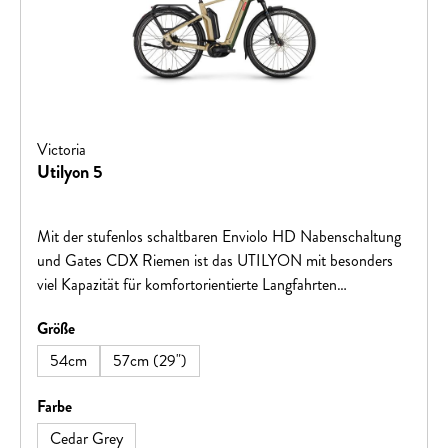
Victoria
Utilyon 5
Mit der stufenlos schaltbaren Enviolo HD Nabenschaltung
und Gates CDX Riemen ist das UTILYON mit besonders
viel Kapazität für komfortorientierte Langfahrten
prädestiniert. Sein zulässiges Gesamtgewicht von 180kg
auswählen
Größe
ermöglicht die Mitnahme von Gepäck auf großer Tour.
Somit also ein ideales Gefährt für Mehrtagesetappen
54cm
57cm (29")
entlang der schönsten Flussradwege beispielsweise.Front
Gepäckträger, gehört nicht zum Lieferumfang, ist jedoch
auswählen
Farbe
Separat bestellbar.
Cedar Grey