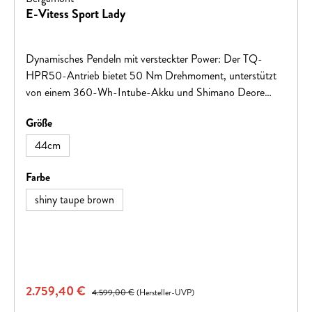
E-Vitess Sport Lady
Dynamisches Pendeln mit versteckter Power: Der TQ-
HPR50-Antrieb bietet 50 Nm Drehmoment, unterstützt
von einem 360-Wh-Intube-Akku und Shimano Deore
1x10-Schaltung. Innovatives Licht- und Sicherheitskonzept
auswählen
Größe
mit Tagfahrlicht und Bremslichtfunktion.
44cm
auswählen
Farbe
shiny taupe brown
Verkaufspreis:
2.759,40 €
Regulärer Preis:
4.599,00 €
(Hersteller-UVP)