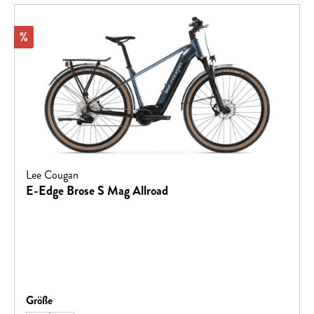
Rabatt
%
Lee Cougan
E-Edge Brose S Mag Allroad
auswählen
Größe