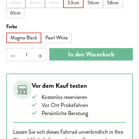
42cm
48cm
51cm
53cm
56cm
58cm
(Diese Option ist zurzeit nicht verfügbar.)
(Diese Option ist zurzeit nicht verfügbar.)
(Diese Option ist zurzeit nicht verfügbar.)
61cm
auswählen
Farbe
Magma Black
Pearl White
Produkt Anzahl: Gib den gewünschten Wert ein ode
In den Warenkorb
Vor dem Kauf testen
Kostenlos reservieren
Vor Ort Probefahren
Persönliche Beratung
Lassen Sie sich dieses Fahrrad unverbindlich in Ihre