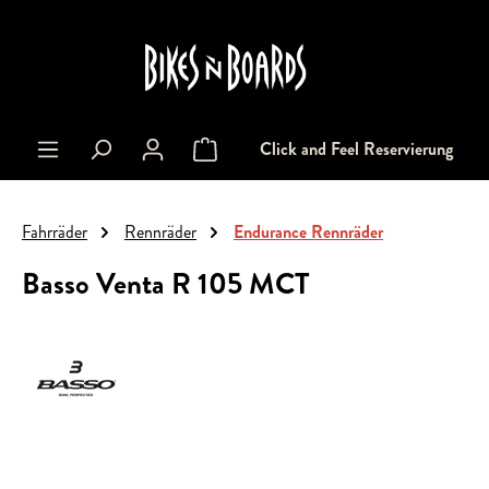
alt springen
Click and Feel Reservierung
Warenkorb enthält 0 Positionen. Der Gesa
Fahrräder
Rennräder
Endurance Rennräder
Basso Venta R 105 MCT
Bildergalerie überspringen