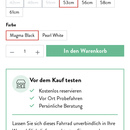
42cm
48cm
51cm
53cm
56cm
58cm
(Diese Option ist zurzeit nicht verfügbar.)
(Diese Option ist zurzeit nicht verfügbar.)
(Diese Option ist zurzeit nicht verfügbar.)
61cm
auswählen
Farbe
Magma Black
Pearl White
Produkt Anzahl: Gib den gewünschten Wert ein ode
In den Warenkorb
Vor dem Kauf testen
Kostenlos reservieren
Vor Ort Probefahren
Persönliche Beratung
Lassen Sie sich dieses Fahrrad unverbindlich in Ihre