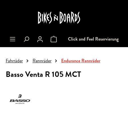
alt springen
Click and Feel Reservierung
Warenkorb enthält 0 Positionen. Der Gesa
Fahrräder
Rennräder
Endurance Rennräder
Basso Venta R 105 MCT
Bildergalerie überspringen