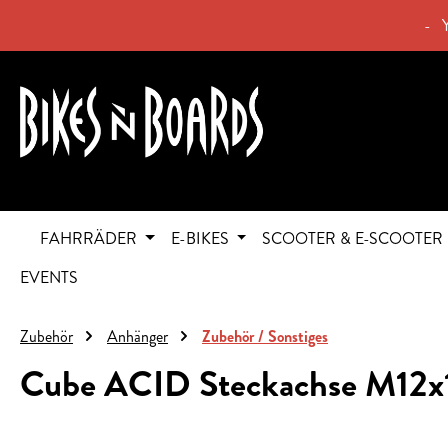
springen
Zur Hauptnavigation springen
- 
FAHRRÄDER
E-BIKES
SCOOTER & E-SCOOTER
EVENTS
Zubehör
Anhänger
Zubehör / Sonstiges
Cube ACID Steckachse M12x1