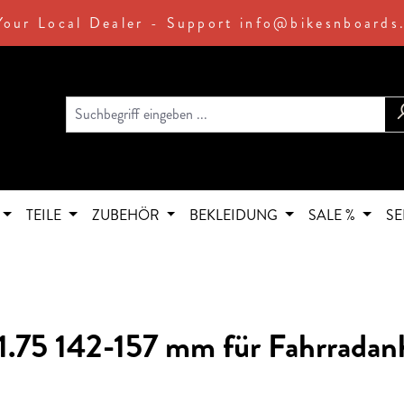
Your Local Dealer - Support info@bikesnboards
TEILE
ZUBEHÖR
BEKLEIDUNG
SALE %
SE
.75 142-157 mm für Fahrradan