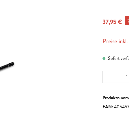
37,95 €
Preise inkl
Sofort verf
Produkt A
Produktnumm
EAN:
405457