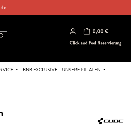
.de
Warenkorb enthält 0 Posi
0,00 €
Click and Feel Reservierung
RVICE
BNB EXCLUSIVE
UNSERE FILIALEN
h