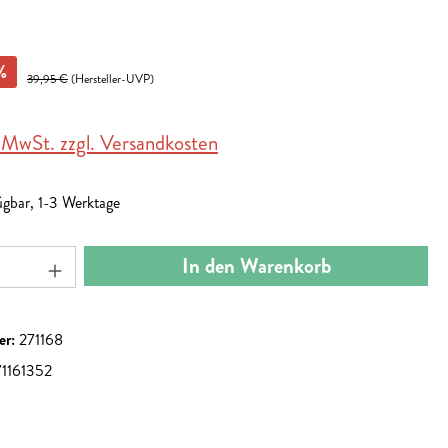
%
39,95 €
(Hersteller-UVP)
. MwSt. zzgl. Versandkosten
ügbar, 1-3 Werktage
nzahl: Gib den gewünschten Wert ein oder benut
In den Warenkorb
er:
271168
1161352