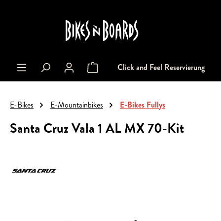
alt springen
Click and Feel Reservierung
Warenkorb enthält 0 Positionen. Der Gesa
E-Bikes
E-Mountainbikes
E-Bikes Fullys
Santa Cruz Vala 1 AL MX 70-Kit
Bildergalerie überspringen