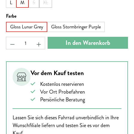
L
M
S
XL
(Diese Option ist zurzeit nicht verfügbar.)
(Diese Option ist zurzeit nicht verfügbar.)
auswählen
Farbe
Gloss Lunar Grey
Gloss Stormbringer Purple
Produkt Anzahl: Gib den gewünschten Wert ein ode
In den Warenkorb
Vor dem Kauf testen
Kostenlos reservieren
Vor Ort Probefahren
Persönliche Beratung
Lassen Sie sich dieses Fahrrad unverbindlich in Ihre
Wunschfiliale liefern und testen Sie es vor dem
Kauf.