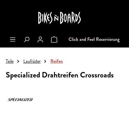
alt springen
Click and Feel Reservierung
Warenkorb enthält 0 Positionen. Der Gesa
Teile
Laufräder
Reifen
Specialized Drahtreifen Crossroads
Bildergalerie überspringen