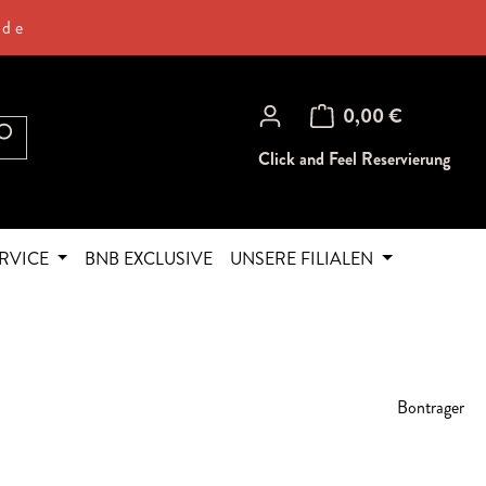
.de
Warenkorb enthält 0 Posi
0,00 €
Click and Feel Reservierung
RVICE
BNB EXCLUSIVE
UNSERE FILIALEN
Bontrager