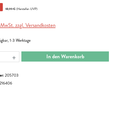
%
18,99 €
(Hersteller-UVP)
. MwSt. zzgl. Versandkosten
ügbar, 1-3 Werktage
nzahl: Gib den gewünschten Wert ein oder benut
In den Warenkorb
er:
205703
216406