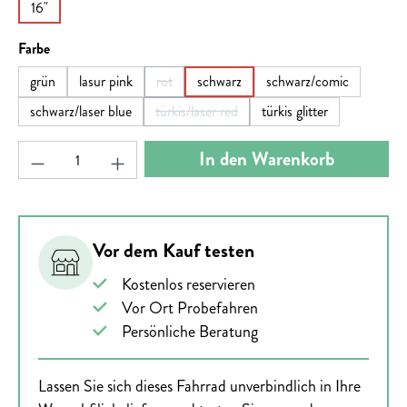
16"
auswählen
Farbe
grün
lasur pink
rot
schwarz
schwarz/comic
(Diese Option ist zurzeit nicht verfügbar.)
schwarz/laser blue
türkis/laser red
türkis glitter
(Diese Option ist zurzeit nicht verfügbar.)
Produkt Anzahl: Gib den gewünschten Wert ein ode
In den Warenkorb
Vor dem Kauf testen
Kostenlos reservieren
Vor Ort Probefahren
Persönliche Beratung
Lassen Sie sich dieses Fahrrad unverbindlich in Ihre