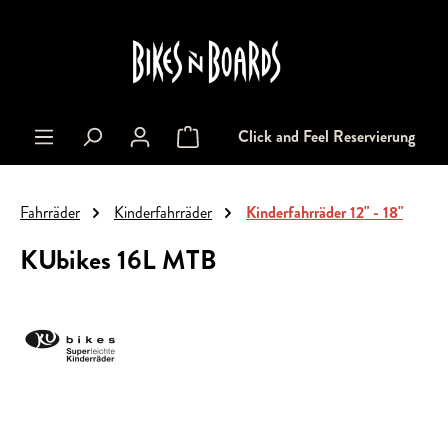
alt springen
Click and Feel Reservierung
Warenkorb enthält 0 Positionen. Der Gesa
Fahrräder
Kinderfahrräder
Kinderfahrräder 12" - 18"
KUbikes 16L MTB
Bildergalerie überspringen