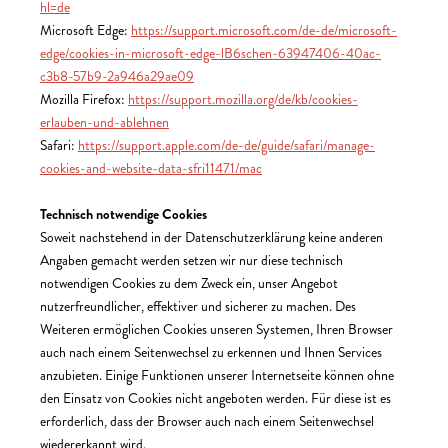
hl=de
Microsoft Edge:
https://support.microsoft.com/de-de/microsoft-
edge/cookies-in-microsoft-edge-lB6schen-63947406-40ac-
c3b8-57b9-2a946a29ae09
Mozilla Firefox:
https://support.mozilla.org/de/kb/cookies-
erlauben-und-ablehnen
Safari:
https://support.apple.com/de-de/guide/safari/manage-
cookies-and-website-data-sfri11471/mac
Technisch notwendige Cookies
Soweit nachstehend in der Datenschutzerklärung keine anderen
Angaben gemacht werden setzen wir nur diese technisch
notwendigen Cookies zu dem Zweck ein, unser Angebot
nutzerfreundlicher, effektiver und sicherer zu machen. Des
Weiteren ermöglichen Cookies unseren Systemen, Ihren Browser
auch nach einem Seitenwechsel zu erkennen und Ihnen Services
anzubieten. Einige Funktionen unserer Internetseite können ohne
den Einsatz von Cookies nicht angeboten werden. Für diese ist es
erforderlich, dass der Browser auch nach einem Seitenwechsel
wiedererkannt wird.