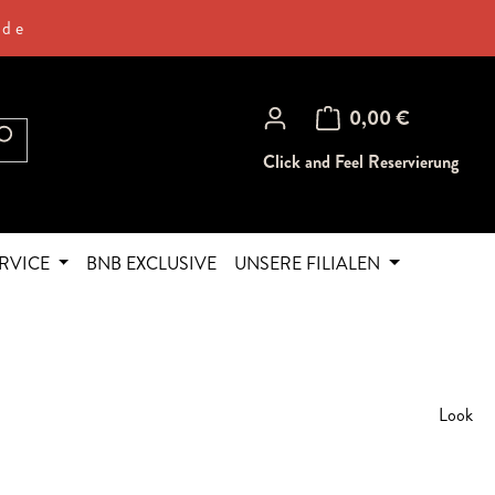
.de
Warenkorb enthält 0 Posi
0,00 €
Click and Feel Reservierung
RVICE
BNB EXCLUSIVE
UNSERE FILIALEN
Look