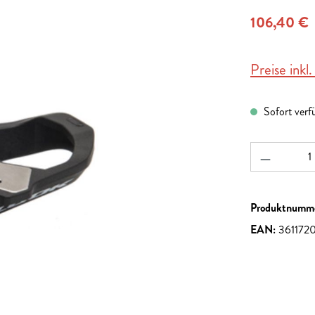
106,40 €
Preise inkl
Sofort verf
Produkt A
Produktnumm
EAN:
361172