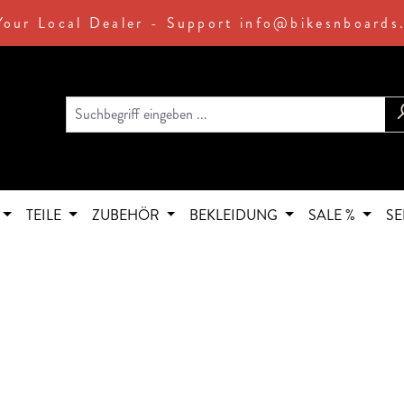
Your Local Dealer - Support info@bikesnboards
TEILE
ZUBEHÖR
BEKLEIDUNG
SALE %
SE