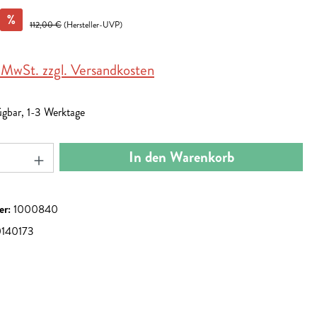
%
112,00 €
(Hersteller-UVP)
. MwSt. zzgl. Versandkosten
ügbar, 1-3 Werktage
nzahl: Gib den gewünschten Wert ein oder benut
In den Warenkorb
er:
1000840
0140173