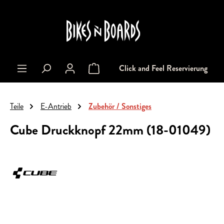
alt springen
Click and Feel Reservierung
Warenkorb enthält 0 Positionen. Der Gesa
Teile
E-Antrieb
Zubehör / Sonstiges
Cube Druckknopf 22mm (18-01049)
Bildergalerie überspringen