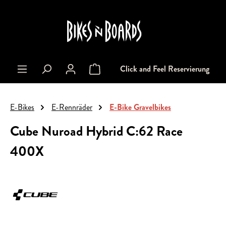
alt springen
Click and Feel Reservierung
Warenkorb enthält 0 Positionen. Der Gesa
E-Bikes
E-Rennräder
E-Bike Gravelbikes
Cube Nuroad Hybrid C:62 Race
400X