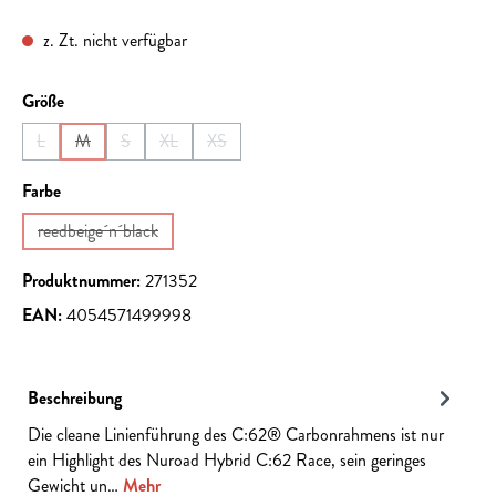
z. Zt. nicht verfügbar
auswählen
Größe
L
M
S
XL
XS
(Diese Option ist zurzeit nicht verfügbar.)
(Diese Option ist zurzeit nicht verfügbar.)
(Diese Option ist zurzeit nicht verfügbar.)
(Diese Option ist zurzeit nicht verfügbar.)
(Diese Option ist zurzeit nicht verfügbar.)
auswählen
Farbe
reedbeige´n´black
(Diese Option ist zurzeit nicht verfügbar.)
Produktnummer:
271352
EAN:
4054571499998
Beschreibung
Die cleane Linienführung des C:62® Carbonrahmens ist nur
ein Highlight des Nuroad Hybrid C:62 Race, sein geringes
Gewicht un…
Mehr