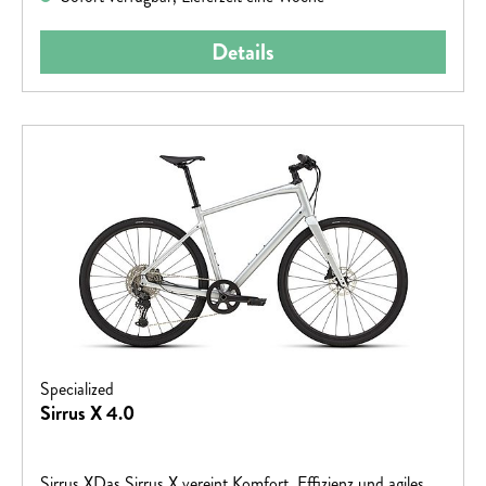
Details
Specialized
Sirrus X 4.0
Sirrus XDas Sirrus X vereint Komfort, Effizienz und agiles