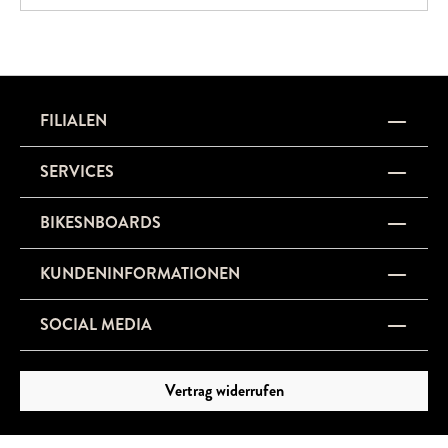
beinahe „telepathischen“ Fahreigenschaften.Das Sirrus X ist
die perfekte Wahl für alle, die ein schnelles, komfortables
und vielseitiges Bike für Alltag und Abenteuer suchen.
FILIALEN
SERVICES
BIKESNBOARDS
KUNDENINFORMATIONEN
SOCIAL MEDIA
Vertrag widerrufen