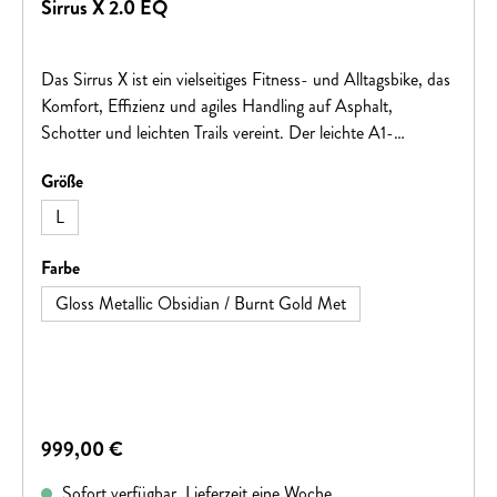
Sirrus X 2.0 EQ
Das Sirrus X ist ein vielseitiges Fitness- und Alltagsbike, das
Komfort, Effizienz und agiles Handling auf Asphalt,
Schotter und leichten Trails vereint. Der leichte A1-
Aluminiumrahmen, breite Pathfinder 40c Reifen und die
auswählen
Größe
aufrechte Sitzposition sorgen für ein sicheres und
komfortables Fahrgefühl. Mit einer intuitiven 1x9-Schaltung,
L
hydraulischen Scheibenbremsen sowie einer
alltagstauglichen Ausstattung inklusive Gepäckträger,
auswählen
Farbe
Schutzblechen und Nabendynamo-Beleuchtung ist das
Gloss Metallic Obsidian / Burnt Gold Met
Sirrus X der ideale Begleiter für Pendler, Fitnessfahrten und
abwechslungsreiche Touren.
Regulärer Preis:
999,00 €
Sofort verfügbar, Lieferzeit eine Woche