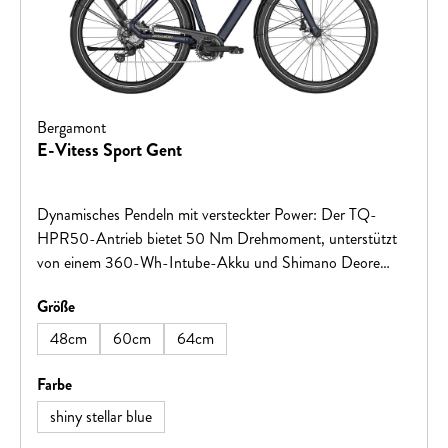
Bergamont
E-Vitess Sport Gent
Dynamisches Pendeln mit versteckter Power: Der TQ-
HPR50-Antrieb bietet 50 Nm Drehmoment, unterstützt
von einem 360-Wh-Intube-Akku und Shimano Deore
1x10-Schaltung. Innovatives Licht- und Sicherheitskonzept
auswählen
Größe
mit Tagfahrlicht und Bremslichtfunktion.
48cm
60cm
64cm
auswählen
Farbe
shiny stellar blue