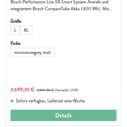
Bosch Performance Line SX Smart System Antrieb und
integriertem Bosch CompactTube Akku (400 Wh). Mit
einer Reichweite von bis zu 80 km und hydraulischen
auswählen
Größe
Shimano MT200 Scheibenbremsen bietet es sowohl
Leistung als auch Sicherheit für anspruchsvolle Fahrten.
L
XL
Ideal für Fahrer, die Wert auf Qualität und Zuverlässigkeit
legen.
auswählen
Farbe
moonstonegrey matt
Verkaufspreis:
2.699,25 €
Regulärer Preis:
3.599,00 €
(Hersteller-UVP)
Sofort verfügbar, Lieferzeit eine Woche
Details