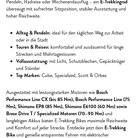
Pendeln, Radreise oder Wochenendausflug – ein
E-Trekkingrad
überzeugt mit aufrechter Sitzposition, stabiler Ausstattung und
hoher Reichweite.
Alltag & Pendeln:
ideal für den täglichen Weg zur Arbeit
oder in die Stadt
Touren & Reisen:
komfortabel und ausdauernd für lange
Strecken und Mehrtagestouren
Vollausstattung:
mit Licht, Schutzblechen, Gepäckträger
und Ständer
Top Marken:
Cube, Specialized, Scott & Orbea
Ausgestattet mit leistungsstarken Motoren wie
Bosch
Performance Line CX (bis 85 Nm), Bosch Performance Line (75
Nm), Shimano EP8 (85 Nm), Shimano E6100 (60 Nm) sowie
Brose Drive T / Specialized Motoren (70–90 Nm)
und
langlebigen Akkus bieten E-Trekking Bikes maximale Reichweite
und Komfort auf jeder Strecke. Entdecke jetzt dein
E-Trekking
Bike
und genieße entspanntes Fahren mit elektrischer