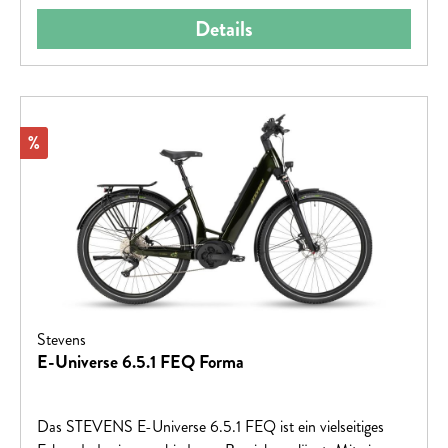
Auf das Bike, fertig, los!
Details
Rabatt
%
Stevens
E-Universe 6.5.1 FEQ Forma
Das STEVENS E-Universe 6.5.1 FEQ ist ein vielseitiges