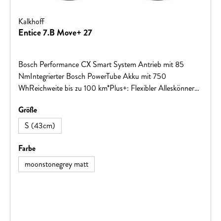
Kalkhoff
Entice 7.B Move+ 27
Bosch Performance CX Smart System Antrieb mit 85
NmIntegrierter Bosch PowerTube Akku mit 750
WhReichweite bis zu 100 km*Plus+: Flexibler Alleskönner
mit einem zulässigen Gesamtgewicht von bis zu 170Kg
auswählen
Größe
S (43cm)
auswählen
Farbe
moonstonegrey matt