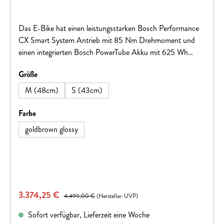
Das E-Bike hat einen leistungsstarken Bosch Performance
CX Smart System Antrieb mit 85 Nm Drehmoment und
einen integrierten Bosch PowerTube Akku mit 625 Wh
Kapazität. Die Reichweite beträgt bis zu 115 km, und es
auswählen
Größe
kann beeindruckende 170 kg Gesamtgewicht tragen.
M (48cm)
S (43cm)
auswählen
Farbe
goldbrown glossy
Verkaufspreis:
3.374,25 €
Regulärer Preis:
4.499,00 €
(Hersteller-UVP)
Sofort verfügbar, Lieferzeit eine Woche