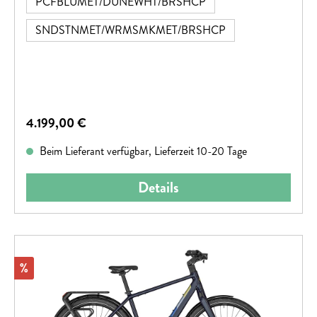
PCFBLUMET/DUNEWHT/BRSHCP
SNDSTNMET/WRMSMKMET/BRSHCP
Regulärer Preis:
4.199,00 €
Beim Lieferant verfügbar, Lieferzeit 10-20 Tage
Details
Rabatt
%