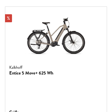
Rabatt
%
Kalkhoff
Entice 5 Move+ 625 Wh
auswählen