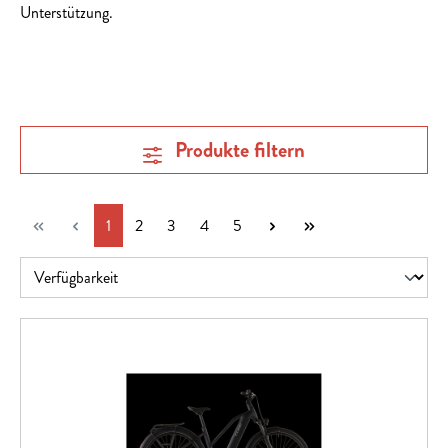
Unterstützung.
Produkte filtern
Seite
Seite
Seite
Seite
Seite
1
2
3
4
5