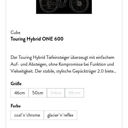
Cube
Touring Hybrid ONE 600
Der Touring Hybrid Tiefeinsteiger überzeugt mit einfachem
Auf- und Absteigen, ohne Kompromisse bei Funktion und
Vielseitigkeit. Der stabile, stylische Gepäckträger 2.0 bietet
Platz für alles, was auf Tour nötig ist. Bosch Performance
auswählen
Größe
Motor mit 600 Wh Akku fügt sich formschön ins Design
ein. Für Komfort und Kontrolle auf holprigen Strecken
46cm
50cm
54cm
58 cm
(Diese Option ist zurzeit nicht verfügbar.)
(Diese Option ist zurzeit nicht ver
sorgen die Efficient Comfort Geometry und die 100 mm-
Federgabel. Komplettiert wird das Paket durch ACID
auswählen
Farbe
Kettenschutz, Seitenständer, Schutzbleche und Lichter.
coal´n´chrome
glacier´n´reflex