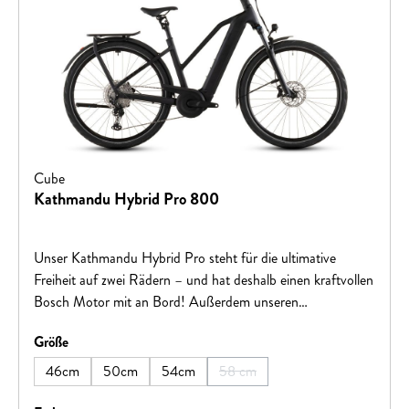
Cube
Kathmandu Hybrid Pro 800
Unser Kathmandu Hybrid Pro steht für die ultimative
Freiheit auf zwei Rädern – und hat deshalb einen kraftvollen
Bosch Motor mit an Bord! Außerdem unseren
supereleganten, stabilen integrierten Gepäckträger IC 3.0,
auswählen
Größe
auf dem alles Platz findet, was auf Tour mit muss. Sein
Bosch CX Antrieb ist samt 800 Wh PowerTube Akku so
46cm
50cm
54cm
58 cm
(Diese Option ist zurzeit nicht ver
sauber und ästhetisch ins Rahmendesign integriert, dass er