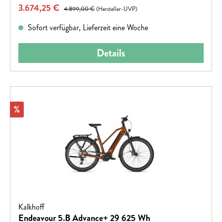
Verkaufspreis:
3.674,25 €
Regulärer Preis:
4.899,00 €
(Hersteller-UVP)
Sofort verfügbar, Lieferzeit eine Woche
Details
Rabatt
%
Kalkhoff
Endeavour 5.B Advance+ 29 625 Wh