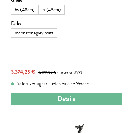
Größe
M (48cm)
S (43cm)
auswählen
Farbe
moonstonegrey matt
Verkaufspreis:
3.374,25 €
Regulärer Preis:
4.499,00 €
(Hersteller-UVP)
Sofort verfügbar, Lieferzeit eine Woche
Details