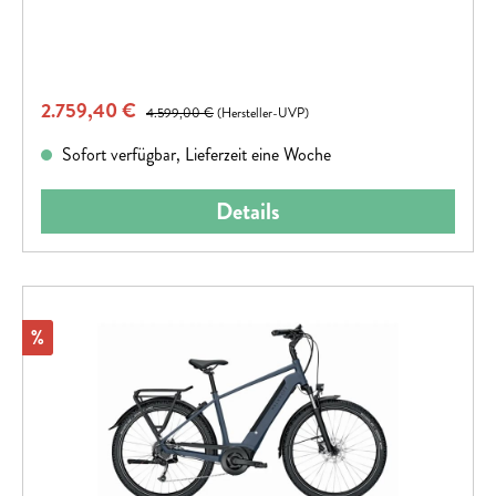
Verkaufspreis:
2.759,40 €
Regulärer Preis:
4.599,00 €
(Hersteller-UVP)
Sofort verfügbar, Lieferzeit eine Woche
Details
Rabatt
%