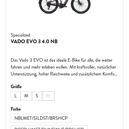
Specialized
VADO EVO 3 4.0 NB
Das Vado 3 EVO ist das ideale E-Bike für alle, die weiter
fahren und mehr erleben wollen. Mit kraftvoller, natürlicher
Unterstützung, hoher Reichweite und zusätzlichem Komfort
meistert es sowohl Stadtfahrten als auch unebene Wege
auswählen
Größe
mühelos. Innovative Features wie das schlüssellose Schloss
und die integrierte „Wo ist?“-Funktion bieten maximale
L
M
S
XL
(Diese Option ist zurzeit nicht verfügbar.)
Sicherheit und ein entspanntes Fahrerlebnis.
auswählen
Farbe
NBLMET/SILDST/BRSHCP