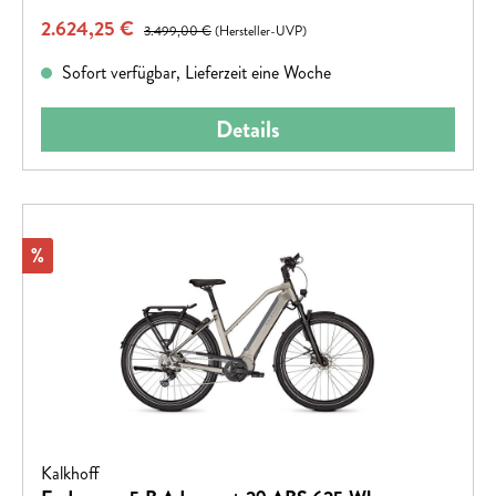
Verkaufspreis:
2.624,25 €
Regulärer Preis:
3.499,00 €
(Hersteller-UVP)
Sofort verfügbar, Lieferzeit eine Woche
Details
Rabatt
%
Kalkhoff