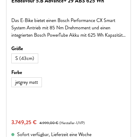
Endeavour 5.B Advance+ 29 ABS 625 Wh
Das E-Bike bietet einen Bosch Performance CX Smart
System Antrieb mit 85 Nm Drehmoment und einen
integrierten Bosch PowerTube Akku mit 625 Wh Kapazität.
Es hat eine Reichweite von bis zu 120 km und
auswählen
Größe
beeindruckende 170 kg zulässiges Gesamtgewicht.
S (43cm)
auswählen
Farbe
jetgrey matt
Verkaufspreis:
3.749,25 €
Regulärer Preis:
4.999,00 €
(Hersteller-UVP)
Sofort verfügbar, Lieferzeit eine Woche