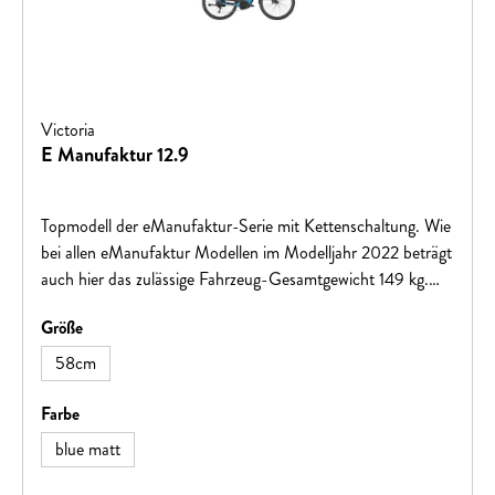
Victoria
E Manufaktur 12.9
Topmodell der eManufaktur-Serie mit Kettenschaltung. Wie
bei allen eManufaktur Modellen im Modelljahr 2022 beträgt
auch hier das zulässige Fahrzeug-Gesamtgewicht 149 kg.
BOSCH Performance CX Antrieb und PowerTube 625
auswählen
Größe
sorgen für drehmoment- und reichweitenstarke
Unterstützung. Das BOSCH Kiox Display sorgt künftig für
58cm
die Navigation auf unbekannten Strecken.
auswählen
Farbe
blue matt