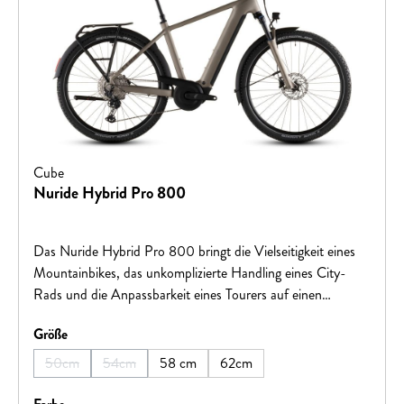
Cube
Nuride Hybrid Pro 800
Das Nuride Hybrid Pro 800 bringt die Vielseitigkeit eines
Mountainbikes, das unkomplizierte Handling eines City-
Rads und die Anpassbarkeit eines Tourers auf einen
Nenner. Sein kraftvoll und zugleich geschmeidig arbeitender
auswählen
Größe
Bosch CX Motor samt 800 Wh Akku macht jede Route
und jeden Anstieg zum Spaziergang. Diese Power
50cm
54cm
58 cm
62cm
(Diese Option ist zurzeit nicht verfügbar.)
(Diese Option ist zurzeit nicht verfügbar.)
wohldosiert auf den Boden bringt die legendäre, per
einfachem Klick bedienbare Shimano XT 12-fach Schaltung.
auswählen