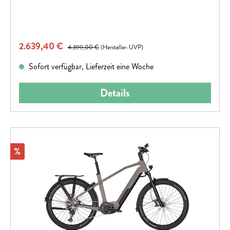
Verkaufspreis:
2.639,40 €
Regulärer Preis:
4.399,00 €
(Hersteller-UVP)
Sofort verfügbar, Lieferzeit eine Woche
Details
Rabatt
%