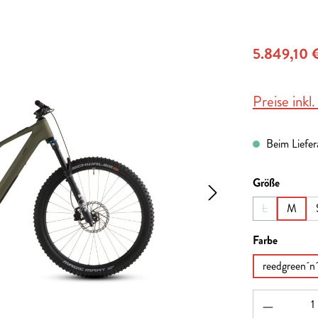
5.849,10 
Preise inkl
Beim Liefera
auswähl
Größe
L
M
(Diese Option 
auswähl
Farbe
reedgreen´n
Produkt A