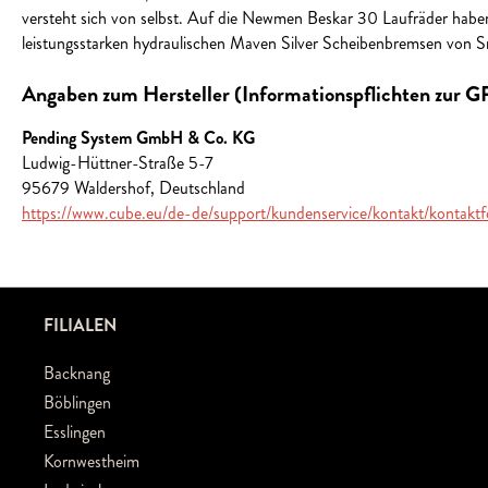
versteht sich von selbst. Auf die Newmen Beskar 30 Laufräder habe
leistungsstarken hydraulischen Maven Silver Scheibenbremsen von Sra
Angaben zum Hersteller (Informationspflichten zur 
Pending System GmbH & Co. KG
Ludwig-Hüttner-Straße 5-7
95679 Waldershof, Deutschland
https://www.cube.eu/de-de/support/kundenservice/kontakt/kontaktf
FILIALEN
Backnang
Böblingen
Esslingen
Kornwestheim