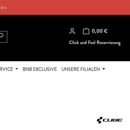
.de
Warenkorb enthält 0 Posi
0,00 €
Click and Feel Reservierung
RVICE
BNB EXCLUSIVE
UNSERE FILIALEN