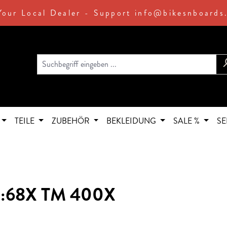
Your Local Dealer - Support info@bikesnboards
TEILE
ZUBEHÖR
BEKLEIDUNG
SALE %
SE
C:68X TM 400X