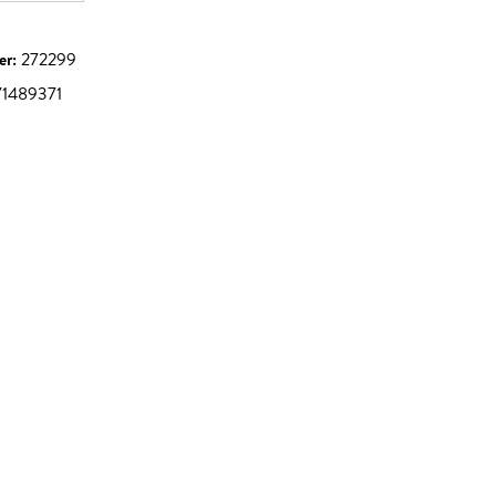
er:
272299
1489371