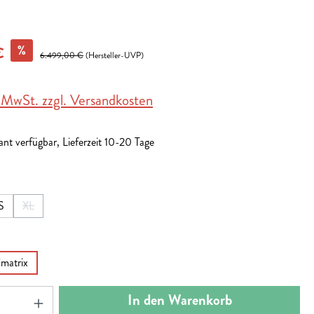
%
€
6.499,00 €
(Hersteller-UVP)
. MwSt. zzgl. Versandkosten
nt verfügbar, Lieferzeit 10-20 Tage
en
S
XL
ist zurzeit nicht verfügbar.)
(Diese Option ist zurzeit nicht verfügbar.)
en
´matrix
nzahl: Gib den gewünschten Wert ein oder benut
In den Warenkorb