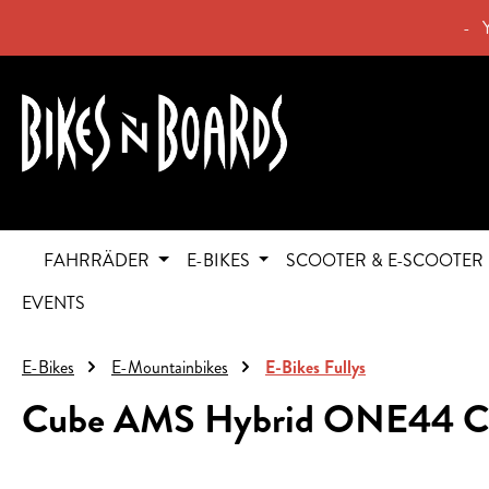
springen
Zur Hauptnavigation springen
- 
FAHRRÄDER
E-BIKES
SCOOTER & E-SCOOTER
EVENTS
E-Bikes
E-Mountainbikes
E-Bikes Fullys
Cube AMS Hybrid ONE44 