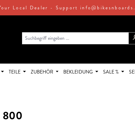
Your Local Dealer - Support info@bikesnboards
TEILE
ZUBEHÖR
BEKLEIDUNG
SALE %
SE
X 800