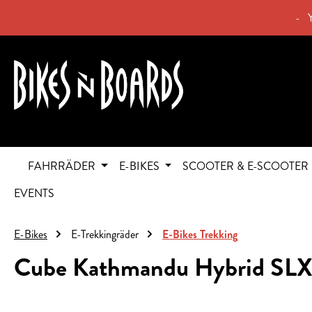
springen
Zur Hauptnavigation springen
- 
FAHRRÄDER
E-BIKES
SCOOTER & E-SCOOTER
EVENTS
E-Bikes
E-Trekkingräder
E-Bikes Trekking
Cube Kathmandu Hybrid SL