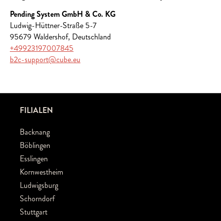
Pending System GmbH & Co. KG
Ludwig-Hüttner-Straße 5-7
95679 Waldershof, Deutschland
+49923197007845
b2c-support@cube.eu
FILIALEN
Backnang
Böblingen
Esslingen
Kornwestheim
Ludwigsburg
Schorndorf
Stuttgart