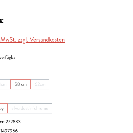
 €
. MwSt. zzgl. Versandkosten
 verfügbar
en
4cm
58 cm
62cm
on ist zurzeit nicht verfügbar.)
(Diese Option ist zurzeit nicht verfügbar.)
(Diese Option ist zurzeit nicht verfügbar.)
(Diese Option ist zurzeit nicht verfügbar.)
en
ey
silverdust´n´chrome
 Option ist zurzeit nicht verfügbar.)
(Diese Option ist zurzeit nicht verfügbar.)
er:
272833
1497956