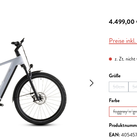
4.499,00
Preise inkl
z. Zt. nicht
auswähl
Größe
50cm
5
(Diese Opti
auswähl
Farbe
foggrey´n´gr
(Diese
Produktnumm
EAN:
405457