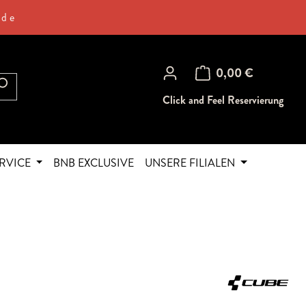
.de
Warenkorb enthält 0 Posi
0,00 €
Click and Feel Reservierung
RVICE
BNB EXCLUSIVE
UNSERE FILIALEN