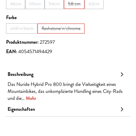
46cm
50cm
54cm
58 cm
62cm
(Diese Option ist zurzeit nicht verfügbar.)
(Diese Option ist zurzeit nicht verfügbar.)
(Diese Option ist zurzeit nicht verfügbar.)
(Diese Option ist zurzeit nicht verfüg
(Diese Option ist zurzeit 
auswählen
Farbe
chilli´n´black
flashstone´n´chrome
(Diese Option ist zurzeit nicht verfügbar.)
(Diese Option ist zurzeit nicht verfügbar.)
Produktnummer:
272597
EAN:
4054571494429
Beschreibung
Das Nuride Hybrid Pro 800 bringt die Vielseitigkeit eines
Mountainbikes, das unkomplizierte Handling eines City-Rads
und die…
Mehr
Eigenschaften