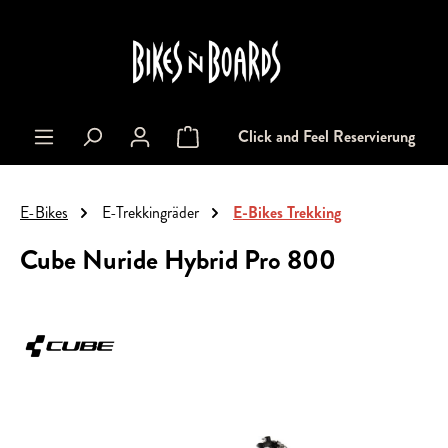
alt springen
Click and Feel Reservierung
Warenkorb enthält 0 Positionen. Der Gesa
E-Bikes
E-Trekkingräder
E-Bikes Trekking
Cube Nuride Hybrid Pro 800
Bildergalerie überspringen