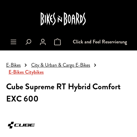
alt springen
Click and Feel Reservierung
Warenkorb enthält 0 Positionen. Der Gesa
E-Bikes
City & Urban & Cargo E-Bikes
E-Bikes Citybikes
Cube Supreme RT Hybrid Comfort
EXC 600