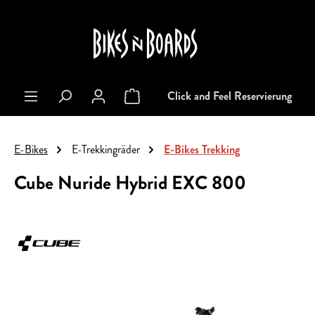
alt springen
Click and Feel Reservierung
Warenkorb enthält 0 Positionen. Der Gesa
E-Bikes
E-Trekkingräder
E-Bikes Trekking
Cube Nuride Hybrid EXC 800
Bildergalerie überspringen