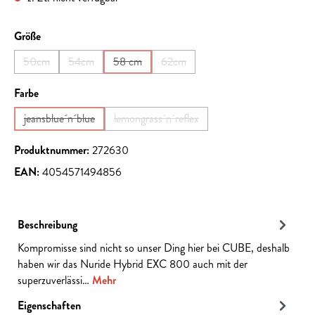
auswählen
Größe
50cm
54cm
58 cm
62cm
(Diese Option ist zurzeit nicht verfügbar.)
(Diese Option ist zurzeit nicht verfügbar.)
(Diese Option ist zurzeit nicht verfügbar.)
(Diese Option ist zurzeit nicht verfüg
auswählen
Farbe
jeansblue´n´blue
lemongrass´n´reflex
(Diese Option ist zurzeit nicht verfügbar.)
(Diese Option ist zurzeit nicht verfügbar.
Produktnummer:
272630
EAN:
4054571494856
Beschreibung
Kompromisse sind nicht so unser Ding hier bei CUBE, deshalb
haben wir das Nuride Hybrid EXC 800 auch mit der
superzuverlässi…
Mehr
Eigenschaften