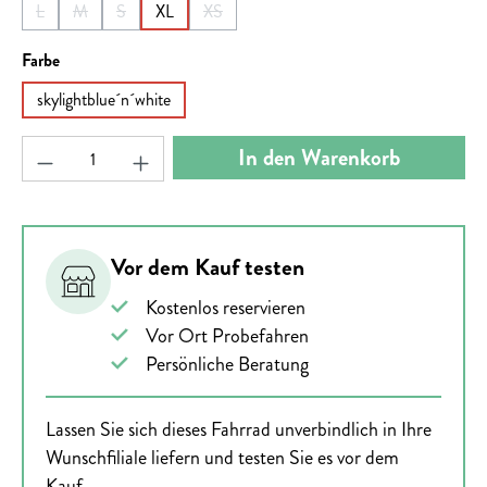
L
M
S
XL
XS
(Diese Option ist zurzeit nicht verfügbar.)
(Diese Option ist zurzeit nicht verfügbar.)
(Diese Option ist zurzeit nicht verfügbar.)
(Diese Option ist zurzeit nicht verfügbar.)
auswählen
Farbe
skylightblue´n´white
Produkt Anzahl: Gib den gewünschten Wert ein ode
In den Warenkorb
Vor dem Kauf testen
Kostenlos reservieren
Vor Ort Probefahren
Persönliche Beratung
Lassen Sie sich dieses Fahrrad unverbindlich in Ihre
Wunschfiliale liefern und testen Sie es vor dem
Kauf.