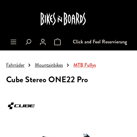
alt springen
Click and Feel Reservierung
Warenkorb enthält 0 Positionen. Der Gesa
Fahrräder
Mountainbikes
MTB Fullys
Cube Stereo ONE22 Pro
Bildergalerie überspringen