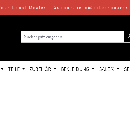
Your Local Dealer - Support info@bikesnboards
TEILE
ZUBEHÖR
BEKLEIDUNG
SALE %
SE