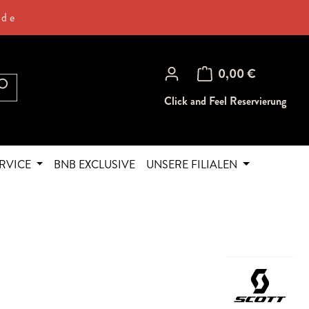
.de
Warenkorb enthält 0 Posi
0,00 €
Click and Feel Reservierung
RVICE
BNB EXCLUSIVE
UNSERE FILIALEN