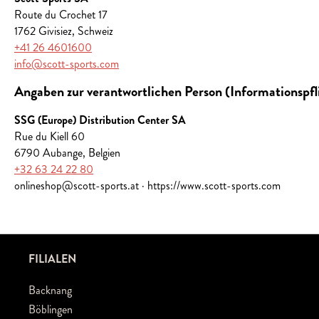
Route du Crochet 17
1762 Givisiez, Schweiz
+41 26 4601600
info@scott-sports.com
Angaben zur verantwortlichen Person (Informationspf
SSG (Europe) Distribution Center SA
Rue du Kiell 60
6790 Aubange, Belgien
+32 63 24 22 80
onlineshop@scott-sports.at · https://www.scott-sports.com
FILIALEN
Backnang
Böblingen