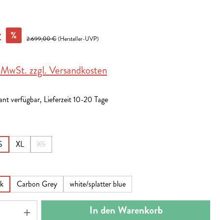
%
€
2.699,00 €
(Hersteller-UVP)
. MwSt. zzgl. Versandkosten
nt verfügbar, Lieferzeit 10-20 Tage
en
S
XL
XS
(Diese Option ist zurzeit nicht verfügbar.)
en
k
Carbon Grey
white/splatter blue
nzahl: Gib den gewünschten Wert ein oder benut
In den Warenkorb