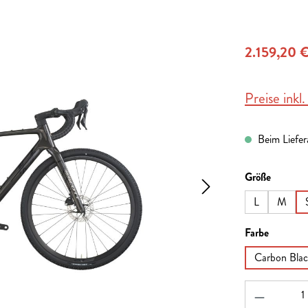
2.159,20 
Preise inkl
Beim Liefera
auswähl
Größe
L
M
auswähl
Farbe
Carbon Blac
Produkt A