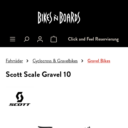
alt springen
Click and Feel Reservierung
Warenkorb enthält 0 Positionen. Der Gesa
Fahrräder
Cyclocross & Gravelbikes
Gravel Bikes
Scott Scale Gravel 10
Bildergalerie überspringen