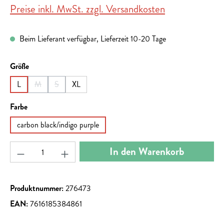
Preise inkl. MwSt. zzgl. Versandkosten
Beim Lieferant verfügbar, Lieferzeit 10-20 Tage
auswählen
Größe
L
M
S
XL
(Diese Option ist zurzeit nicht verfügbar.)
(Diese Option ist zurzeit nicht verfügbar.)
auswählen
Farbe
carbon black/indigo purple
Produkt Anzahl: Gib den gewünschten Wert ein ode
In den Warenkorb
Produktnummer:
276473
EAN:
7616185384861