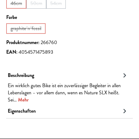
46cm
50cm
54cm
(Diese Option ist zurzeit nicht verfügbar.)
(Diese Option ist zurzeit nicht verfügbar.)
(Diese Option ist zurzeit nicht verfügbar.)
auswählen
Farbe
graphite´n´fossil
(Diese Option ist zurzeit nicht verfügbar.)
Produktnummer:
266760
EAN:
4054571475893
Beschreibung
Ein wirklich gutes Bike ist ein zuverlässiger Begleiter in allen
Lebenslagen – vor allem dann, wenn es Nature SLX heißt.
Sei…
Mehr
Eigenschaften