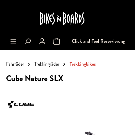
alt springen
Click and Feel Reservierung
Warenkorb enthält 0 Positionen. Der Gesa
Fahrräder
Trekkingräder
Trekkingbikes
Cube Nature SLX
Bildergalerie überspringen