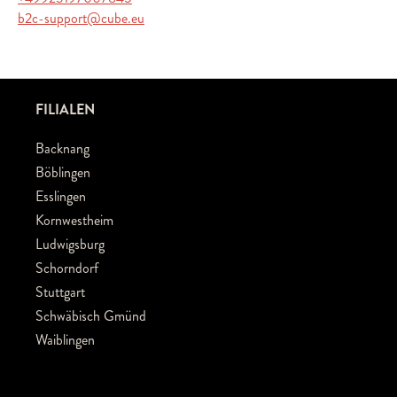
b2c-support@cube.eu
FILIALEN
Backnang
Böblingen
Esslingen
Kornwestheim
Ludwigsburg
Schorndorf
Stuttgart
Schwäbisch Gmünd
Waiblingen