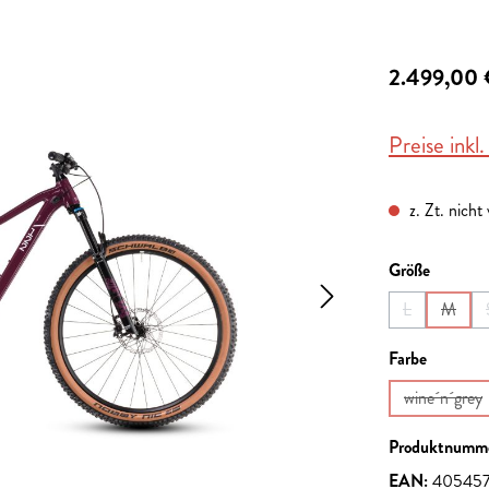
2.499,00 
Preise inkl
z. Zt. nicht
auswähl
Größe
L
M
(Diese Option 
(Diese 
auswähl
Farbe
wine´n´grey
(Diese O
Produktnumm
EAN:
405457