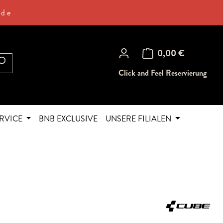
.de
Warenkorb enthält 0 Posi
0,00 €
Click and Feel Reservierung
RVICE
BNB EXCLUSIVE
UNSERE FILIALEN