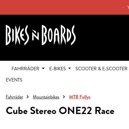
springen
Zur Hauptnavigation springen
- 
FAHRRÄDER
E-BIKES
SCOOTER & E-SCOOTER
EVENTS
Fahrräder
Mountainbikes
MTB Fullys
Cube Stereo ONE22 Race