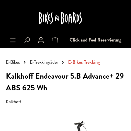
alt springen
Click and Feel Reservierung
Warenkorb enthält 0 Positionen. Der Gesa
E-Bikes
E-Trekkingräder
E-Bikes Trekking
Kalkhoff Endeavour 5.B Advance+ 29
ABS 625 Wh
Kalkhoff
Bildergalerie überspringen