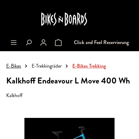
alt springen
Click and Feel Reservierung
Warenkorb enthält 0 Positionen. Der Gesa
E-Bikes
E-Trekkingräder
E-Bikes Trekking
Kalkhoff Endeavour L Move 400 Wh
Kalkhoff
Bildergalerie überspringen