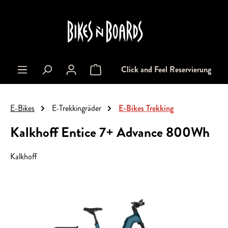
alt springen
Click and Feel Reservierung
Warenkorb enthält 0 Positionen. Der Gesa
E-Bikes
E-Trekkingräder
E-Bikes Trekking
Kalkhoff Entice 7+ Advance 800Wh
Kalkhoff
Bildergalerie überspringen