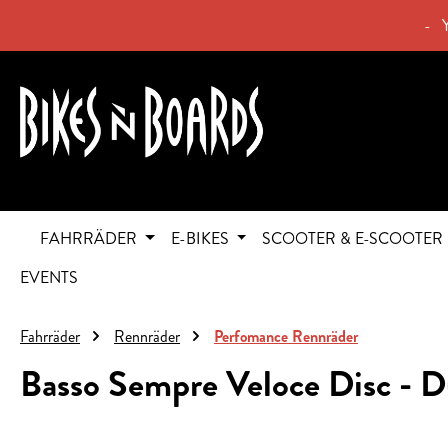
springen
Zur Hauptnavigation springen
- 
FAHRRÄDER
E-BIKES
SCOOTER & E-SCOOTER
EVENTS
Fahrräder
Rennräder
Perfomance Rennräder
Basso Sempre Veloce Disc - 