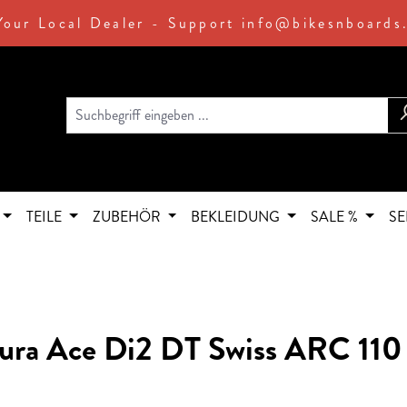
Your Local Dealer - Support info@bikesnboards
TEILE
ZUBEHÖR
BEKLEIDUNG
SALE %
SE
Dura Ace Di2 DT Swiss ARC 110