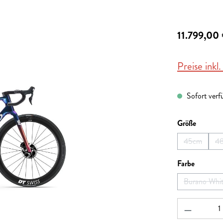
11.799,00
Preise inkl
Sofort verfü
auswähl
Größe
45cm
4
(Diese Opti
auswähl
Farbe
Burano Whi
(Diese
Produkt A