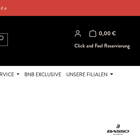
.de
Warenkorb enthält 0 Posi
0,00 €
Click and Feel Reservierung
RVICE
BNB EXCLUSIVE
UNSERE FILIALEN