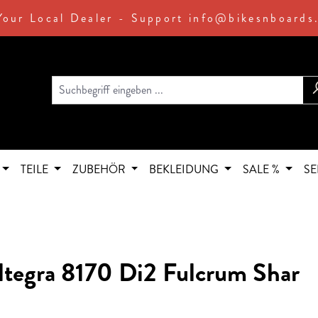
Your Local Dealer - Support info@bikesnboards
TEILE
ZUBEHÖR
BEKLEIDUNG
SALE %
SE
ltegra 8170 Di2 Fulcrum Shar