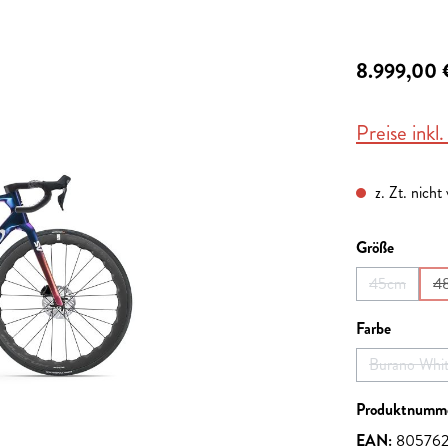
8.999,00 
Preise inkl
z. Zt. nicht
auswähl
Größe
45cm
4
(Diese Opti
auswähl
Farbe
Burano Whi
(Diese
Produktnumm
EAN:
80576