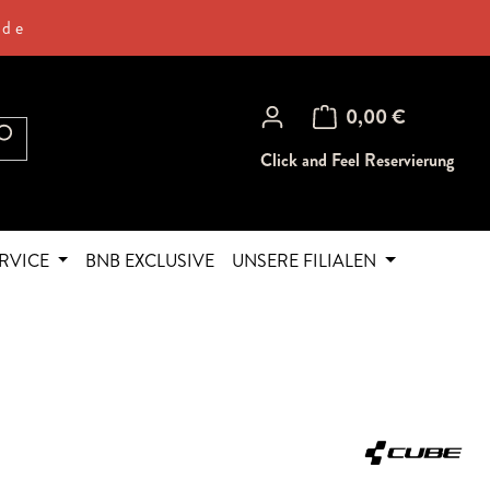
.de
Warenkorb enthält 0 Posi
0,00 €
Click and Feel Reservierung
RVICE
BNB EXCLUSIVE
UNSERE FILIALEN