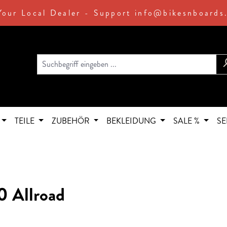
Your Local Dealer - Support info@bikesnboards
TEILE
ZUBEHÖR
BEKLEIDUNG
SALE %
SE
 Allroad