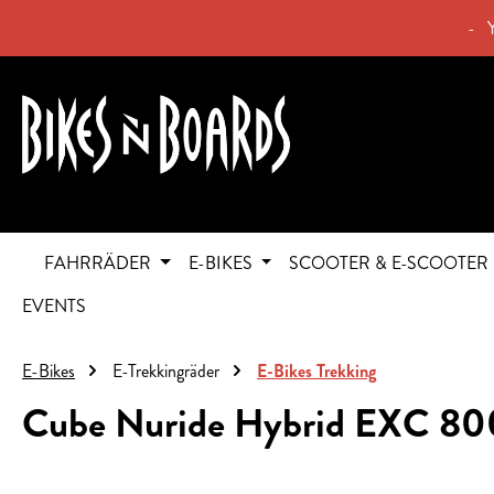
springen
Zur Hauptnavigation springen
- 
FAHRRÄDER
E-BIKES
SCOOTER & E-SCOOTER
EVENTS
E-Bikes
E-Trekkingräder
E-Bikes Trekking
Cube Nuride Hybrid EXC 800