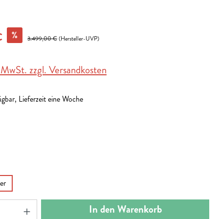
%
€
3.499,00 €
(Hersteller-UVP)
. MwSt. zzgl. Versandkosten
gbar, Lieferzeit eine Woche
en
en
er
nzahl: Gib den gewünschten Wert ein oder benut
In den Warenkorb