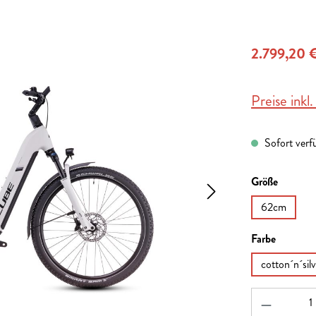
2.799,20 
Preise inkl
Sofort verfü
auswähl
Größe
62cm
auswähl
Farbe
cotton´n´silv
Produkt A