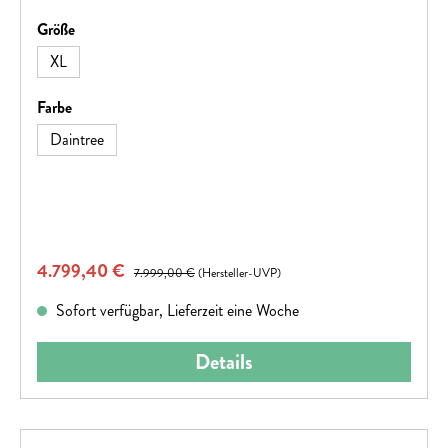
auswählen
Größe
XL
auswählen
Farbe
Daintree
Verkaufspreis:
4.799,40 €
Regulärer Preis:
7.999,00 €
(Hersteller-UVP)
Sofort verfügbar, Lieferzeit eine Woche
Details