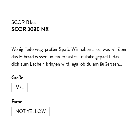
SCOR Bikes
SCOR 2030 NX
Wenig Federweg, großer Spaß. Wir haben alles, was wir über
das Fahrrad wissen, in ein robustes Trailbike gepackt, das
dich zum Lächeln bringen wird, egal ob du am äußersten
Rand der Traktion lebst oder einfach nur gemütlich durch
auswählen
Größe
deine Lieblingskurven gleitest. Ein unverwüstliches
Baukastensystem bedeutet, dass du von Anfang an gut
M/L
aufgestellt bist und mit allem, was du brauchst und nichts,
was du nicht brauchst, dich darauf konzentrieren kannst,
auswählen
Farbe
Spaß auf dem bevorstehenden Trail zu haben.
NOT YELLOW