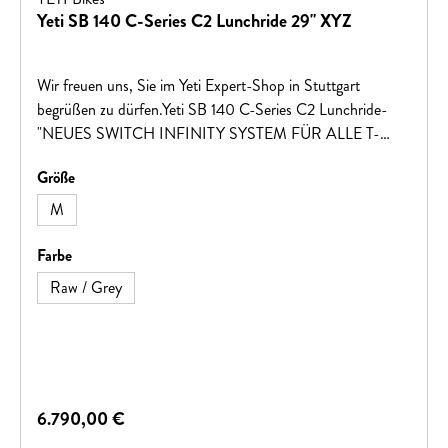
Yeti SB 140 C-Series C2 Lunchride 29" XYZ
Wir freuen uns, Sie im Yeti Expert-Shop in Stuttgart
begrüßen zu dürfen.Yeti SB 140 C-Series C2 Lunchride-
"NEUES SWITCH INFINITY SYSTEM FÜR ALLE T-
SERIES BIKES" sollte möglicherweise so sein: "Neues
auswählen
Größe
Switch Infinity System für alle T-Series Bikes"- "NEUES
GESCHRAUBTES TRETLAGER" könnte korrigiert werden
M
zu: "Neues geschraubtes Tretlager"- "NEUES HIGH-
CLEARANCE UNTERROHR" könnte geändert werden
auswählen
Farbe
zu: "Neues High-Clearance Unterrohr"- "NEUER
Raw / Grey
ZWEILAGIGER RAHMENPROTEKTOR AM
UNTERROHR" könnte so angepasst werden: "Neuer
zweilagiger Rahmenprotektor am Unterrohr"- "UDH
SCHALTAUGE" sollte möglicherweise so sein: "UDH
Schaltauge"- "SICHERE UND KOMPLETT
Regulärer Preis:
6.790,00 €
GESCHLOSSENE INTERNE KABELFÜRHUNG" könnte
angepasst werden zu: "Sichere und komplett geschlossene