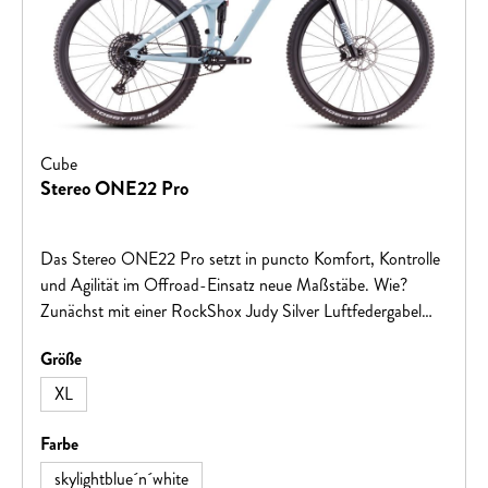
Cube
Stereo ONE22 Pro
Das Stereo ONE22 Pro setzt in puncto Komfort, Kontrolle
und Agilität im Offroad-Einsatz neue Maßstäbe. Wie?
Zunächst mit einer RockShox Judy Silver Luftfedergabel
und dem Manitou Radium Expert Luftdämpfer, die
auswählen
Größe
sämtliche Buckel und Löcher auf dem Trail glattbügeln wie
nichts. Souveräne Geschwindigkeitskontrolle ist das
XL
Spezialgebiet der leistungsstarken hydraulischen MT Thirty
Scheibenbremsen von Magura in Kombination mit
auswählen
Farbe
supergriffigen 2.4 Zoll Schwalbe Reifen auf Newmen
skylightblue´n´white