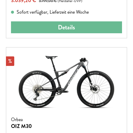
Verkaufspreis:
3.039,20 €
3.799,00 €
(Hersteller-UVP)
Sofort verfügbar, Lieferzeit eine Woche
Details
Rabatt
%
Orbea
OIZ M30