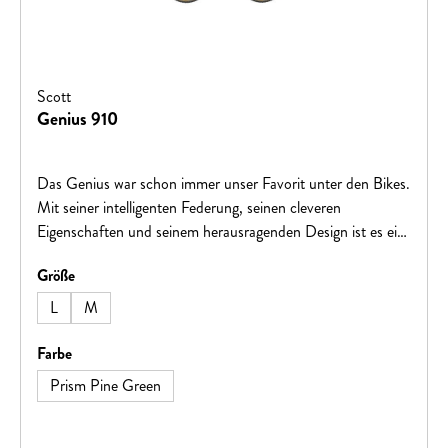
Scott
Genius 910
Das Genius war schon immer unser Favorit unter den Bikes.
Mit seiner intelligenten Federung, seinen cleveren
Eigenschaften und seinem herausragenden Design ist es ein
Trailbike, das einfach süchtig macht. Das komplett neue
auswählen
Größe
Genius ist bereit für jeden Trail, zu jeder Zeit
L
M
auswählen
Farbe
Prism Pine Green