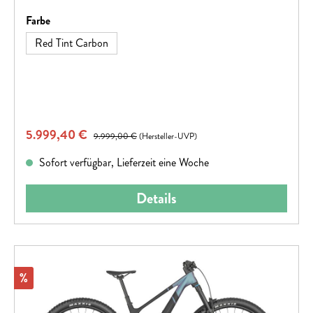
großartiges Mountainbike.
auswählen
Farbe
Red Tint Carbon
Verkaufspreis:
5.999,40 €
Regulärer Preis:
9.999,00 €
(Hersteller-UVP)
Sofort verfügbar, Lieferzeit eine Woche
Details
Rabatt
%