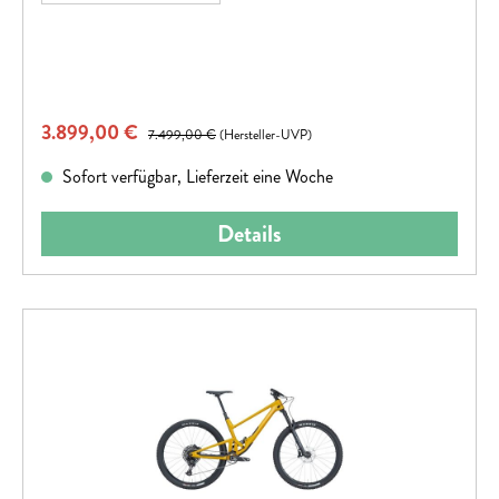
Verkaufspreis:
3.899,00 €
Regulärer Preis:
7.499,00 €
(Hersteller-UVP)
Sofort verfügbar, Lieferzeit eine Woche
Details