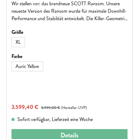
Wir stellen vor: das brandneue SCOTT Ransom. Unsere
neueste Version des Ransom wurde für maximale Downhill-
Performance und Stabilität entwickelt. Die Killer-Geometrie
in Kombination mit einer übernatürlichen Federung und
auswählen
Größe
Kinematik ergibt ein Bike, das kein „Nein“ als Antwort
akzeptiert. , , Hinweis: Fahrradspezifikationen können
XL
geändert werden
auswählen
Farbe
Auric Yellow
Verkaufspreis:
3.599,40 €
Regulärer Preis:
5.999,00 €
(Hersteller-UVP)
Sofort verfügbar, Lieferzeit eine Woche
Details