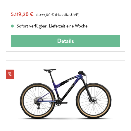
Verkaufspreis:
5.119,20 €
Regulärer Preis:
6.399,00 €
(Hersteller-UVP)
Sofort verfügbar, Lieferzeit eine Woche
Details
Rabatt
%