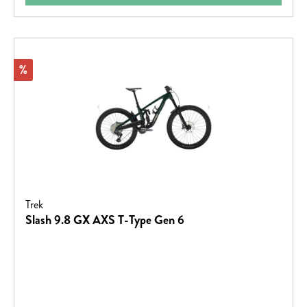
Rabatt
%
Trek
Slash 9.8 GX AXS T-Type Gen 6