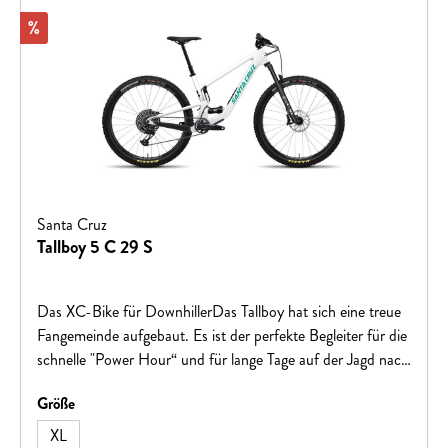
Rabatt
%
Santa Cruz
Tallboy 5 C 29 S
Das XC-Bike für DownhillerDas Tallboy hat sich eine treue
Fangemeinde aufgebaut. Es ist der perfekte Begleiter für die
schnelle "Power Hour“ und für lange Tage auf der Jagd nach
den besten Trails. Der ausgefeilte VPP™-Hinterbau
auswählen
Größe
kombiniert Effizienz mit Performance. Ein XC-Bike für
Downhiller oder auch ein Downhill-Bike für XC-
XL