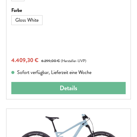
Fahrer.Erhältlich in: C und CC CarbonLaufradgröße:
29"Federweg vorne: 130 mmFederweg hinten: 120 mm
auswählen
Farbe
Gloss White
Verkaufspreis:
4.409,30 €
Regulärer Preis:
6.299,00 €
(Hersteller-UVP)
Sofort verfügbar, Lieferzeit eine Woche
Details