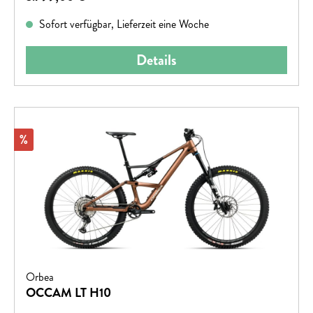
auch eine versenkbare Sattelstütze geschenkt haben. Und
Sofort verfügbar, Lieferzeit eine Woche
jetzt kommst du!
Details
Rabatt
%
Orbea
OCCAM LT H10