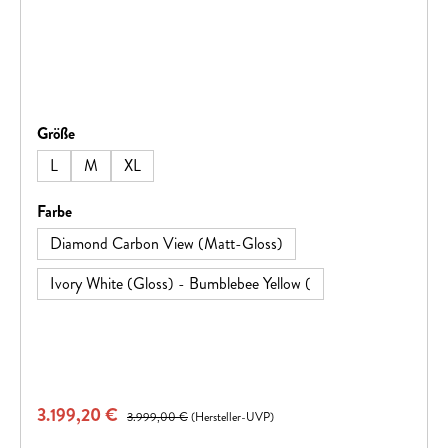
auswählen
Größe
L
M
XL
auswählen
Farbe
Diamond Carbon View (Matt-Gloss)
Ivory White (Gloss) - Bumblebee Yellow (
Verkaufspreis:
3.199,20 €
Regulärer Preis:
3.999,00 €
(Hersteller-UVP)