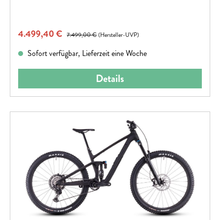
Verkaufspreis:
4.499,40 €
Regulärer Preis:
7.499,00 €
(Hersteller-UVP)
Sofort verfügbar, Lieferzeit eine Woche
Details