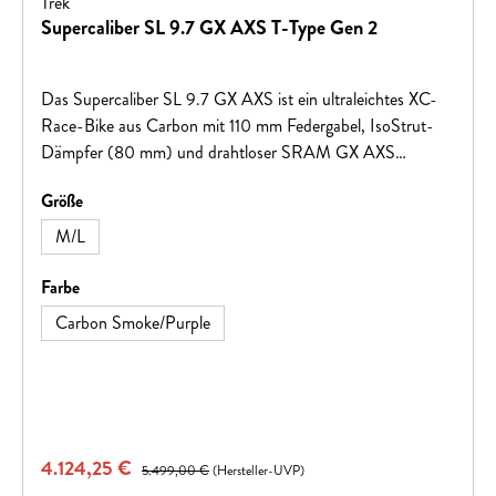
Trek
Supercaliber SL 9.7 GX AXS T-Type Gen 2
Das Supercaliber SL 9.7 GX AXS ist ein ultraleichtes XC-
Race-Bike aus Carbon mit 110 mm Federgabel, IsoStrut-
Dämpfer (80 mm) und drahtloser SRAM GX AXS
Schaltung – gebaut für maximale Effizienz auf
auswählen
Größe
anspruchsvollen Rennstrecken.
M/L
auswählen
Farbe
Carbon Smoke/Purple
Verkaufspreis:
4.124,25 €
Regulärer Preis:
5.499,00 €
(Hersteller-UVP)