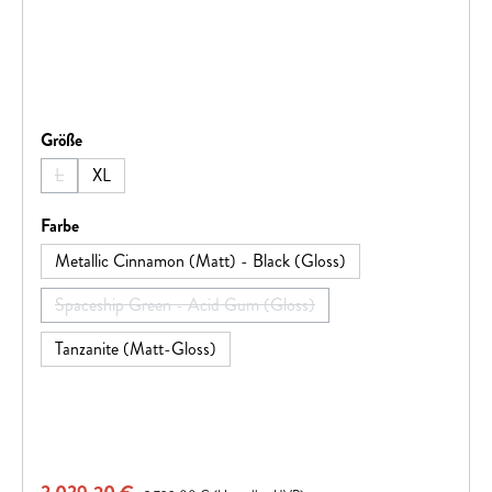
auswählen
Größe
L
XL
(Diese Option ist zurzeit nicht verfügbar.)
auswählen
Farbe
Metallic Cinnamon (Matt) - Black (Gloss)
Spaceship Green - Acid Gum (Gloss)
(Diese Option ist zurzeit nicht verfügbar.)
Tanzanite (Matt-Gloss)
Regulärer Preis: