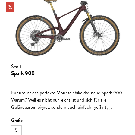
Rabatt
%
Scott
Spark 900
Für uns ist das perfekte Mountainbike das neue Spark 900.
Warum? Weil es nicht nur leicht ist und sich für alle
Geländearten eignet, sondern auch einfach großartig
aussieht. Ob du es als Trailbike mit kurzem Federweg,
auswählen
Größe
"Downcountry"-Fahrzeug oder gelegentliches Race-Bike
betrachtest, ist egal. Für uns ist es einfach ein verdammt
S