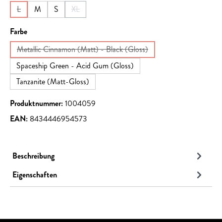
L
M
S
XL
(Diese Option ist zurzeit nicht verfügbar.)
(Diese Option ist zurzeit nicht verfügbar.)
auswählen
Farbe
Metallic Cinnamon (Matt) - Black (Gloss)
(Diese Option ist zurzeit nicht verfügbar.)
Spaceship Green - Acid Gum (Gloss)
Tanzanite (Matt-Gloss)
Produktnummer:
1004059
EAN:
8434446954573
Beschreibung
Eigenschaften