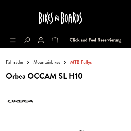
alt springen
Click and Feel Reservierung
Warenkorb enthält 0 Positionen. Der Gesa
Fahrräder
Mountainbikes
MTB Fullys
Orbea OCCAM SL H10
Bildergalerie überspringen